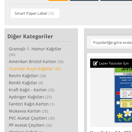
Smart Paper Label
(28)
Diğer Kategoriler
Popülerliğe göre sırala
Gramajlı 1. Hamur Kağıtlar
(30)
Amerikan Bristol Karton
(30)
Lazer Yazıcılar İçin
Gramajlı Kuşe Kağıtlar
(35)
Resim Kağıtları
(30)
Renkli Kağıtlar
(9)
Kraft Kağıt - Karton
(35)
Aydınger Kağıtları
(25)
Fantezi Kağıt-Karton
(1)
Mukavva Karton
(20)
PVC Asetat Çeşitleri
(30)
PP Asetat Çeşitleri
(30)