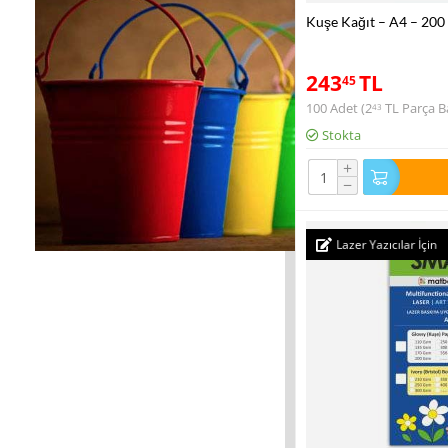
Kuşe Kağıt – A4 – 200
243
TL
45
100 Adet (
2
TL
Parça Ba
43
Stokta
+
−
Lazer Yazıcılar İçin