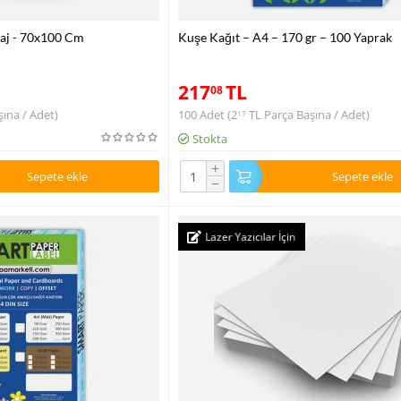
aj - 70x100 Cm
Kuşe Kağıt – A4 – 170 gr – 100 Yaprak
217
TL
08
ına / Adet)
100 Adet (
2
TL
Parça Başına / Adet)
17
Stokta
+
Sepete ekle
Sepete ekle
−
Lazer Yazıcılar İçin