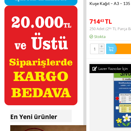
Kuşe Kağıt – A3 – 135
714
TL
43
250 Adet (
2
TL
Parça Ba
86
Stokta
+
−
Lazer Yazıcılar İçin
En Yeni ürünler