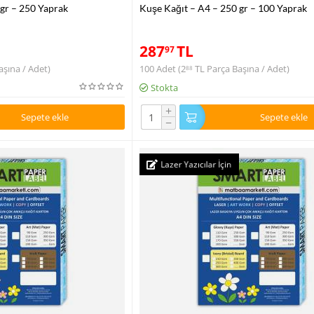
 gr – 250 Yaprak
Kuşe Kağıt – A4 – 250 gr – 100 Yaprak
287
TL
97
şına / Adet)
100 Adet (
2
TL
Parça Başına / Adet)
88
Stokta
+
Sepete ekle
Sepete ekle
−
Lazer Yazıcılar İçin