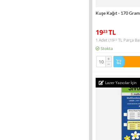
Kuşe Kağıt - 170 Gram
19
TL
23
1 Adet (
19
TL
Parça Baş
23
Stokta
+
−
Lazer Yazıcılar İçin