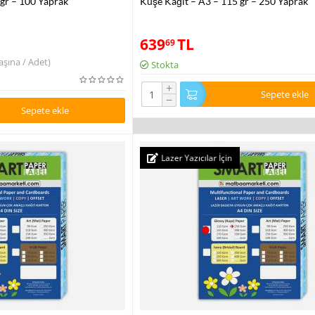
 gr – 100 Yaprak
Kuşe Kağıt – A3 – 115 gr – 250 Yaprak
639
TL
69
şına / Adet)
Stokta
+
Sepete ekle
−
Sepete ekle
Lazer Yazıcılar İçin