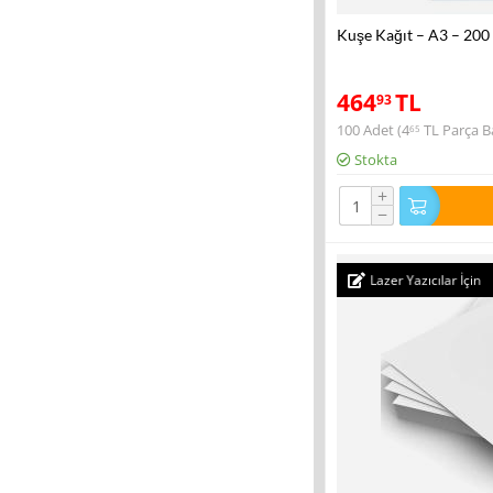
Kuşe Kağıt – A3 – 200
464
TL
93
100 Adet (
4
TL
Parça Ba
65
Stokta
+
−
Lazer Yazıcılar İçin