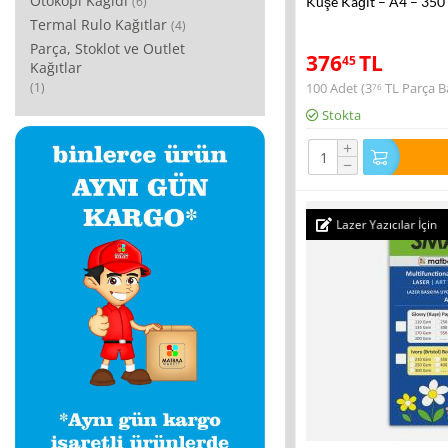
Otokopi Kağıdı
(6)
Kuşe Kağıt – A4 – 350
Termal Rulo Kağıtlar
(4)
Parça, Stoklot ve Outlet
376
TL
45
Kağıtlar
(1)
100 Adet (
3
TL
Parça Ba
76
Stokta
+
−
Lazer Yazıcılar İçin