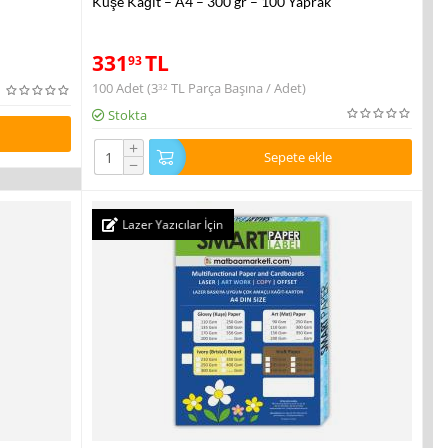
Kuşe Kağıt – A4 – 300 gr – 100 Yaprak
331
TL
93
100 Adet (
3
TL
Parça Başına / Adet)
32
Stokta
+
Sepete ekle
−
Lazer Yazıcılar İçin