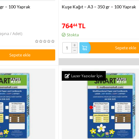
 gr – 100 Yaprak
Kuşe Kağıt – A3 – 350 gr – 100 Yaprak
764
TL
44
şına / Adet)
Stokta
+
Sepete ekle
−
Sepete ekle
Lazer Yazıcılar İçin