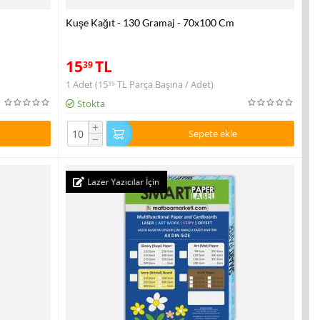
Kuşe Kağıt - 130 Gramaj - 70x100 Cm
15
TL
39
1 Adet (
15
TL
Parça Başına / Adet)
39
Stokta
+
Sepete ekle
−
Lazer Yazıcılar İçin