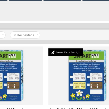
50
Her Sayfada
Lazer Yazıcılar İçin