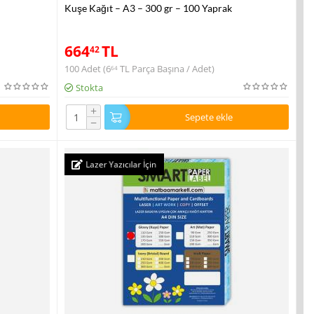
Kuşe Kağıt – A3 – 300 gr – 100 Yaprak
664
TL
42
100 Adet (
6
TL
Parça Başına / Adet)
64
Stokta
+
Sepete ekle
−
Lazer Yazıcılar İçin