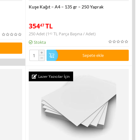
Kuşe Kağıt – A4 – 135 gr – 250 Yaprak
354
TL
47
250 Adet (
1
TL
Parça Başına / Adet)
42
Stokta
+
Sepete ekle
−
Lazer Yazıcılar İçin