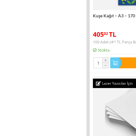
Kuşe Kağıt – A3 – 170
405
TL
02
100 Adet (
4
TL
Parça Ba
05
Stokta
+
−
Lazer Yazıcılar İçin