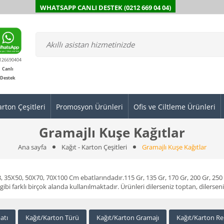
WHATSAPP CANLI DESTEK (0212 669 04 04)
126690404
Canlı
Destek
arton Çeşitleri
Promosyon Ürünleri
Ofis ve Ciltleme Ürünleri
Gramajlı Kuşe Kağıtlar
Ana sayfa
Kağıt - Karton Çeşitleri
Gramajlı Kuşe Kağıtlar
 35X50, 50X70, 70X100 Cm ebatlarındadır.115 Gr, 135 Gr, 170 Gr, 200 Gr, 250 
gibi farklı birçok alanda kullanılmaktadır. Ürünleri dilerseniz toptan, dilerse
atı
Kağıt/Karton Türü
Kağıt/Karton Gramajı
Kağıt/Karton Re