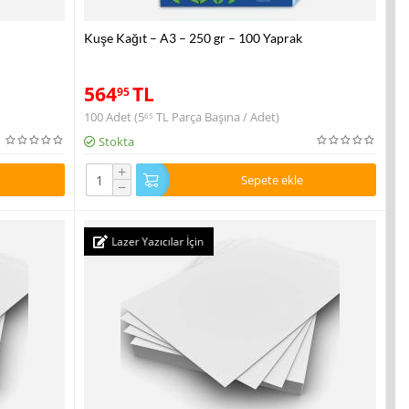
Kuşe Kağıt – A3 – 250 gr – 100 Yaprak
564
TL
95
100 Adet (
5
TL
Parça Başına / Adet)
65
Stokta
+
Sepete ekle
−
Lazer Yazıcılar İçin