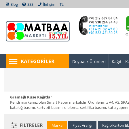
Blog
SSS
İletişim
TL
02
KATEGORILER
Doypack Ürünleri
Kağıt - K
Gramajlı Kuşe Kağıtlar
Kendi markamız olan Smart Paper markalıdır. Ürünlerimiz A4, A3, SRA3,
kataloğ basımı, kartvizit basımı, diploma, sertifika basımı, kutu yapımı 
FILTRELER
Marka
Fiyat Aralığı
Kağıt/Karton Eb