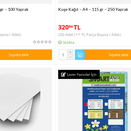
 gr – 100 Yaprak
Kuşe Kağıt – A4 – 115 gr – 250 Yaprak
320
TL
94
şına / Adet)
250 Adet (
1
TL
Parça Başına / Adet)
28
Stokta
+
Sepete ekle
Sepete ekle
−
Lazer Yazıcılar İçin