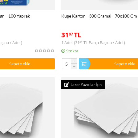
 gr – 100 Yaprak
Kuşe Karton - 300 Gramaj - 70x100 Cm
31
TL
87
şına / Adet)
1 Adet (
31
TL
Parça Başına / Adet)
87
Stokta
+
Sepete ekle
Sepete ekle
−
Lazer Yazıcılar İçin