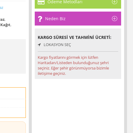
Ödeme Metodları
az
Neden Biz
az
,
Kağıt
,
KARGO SÜRESI VE TAHMINI ÜCRETI:
LOKASYON SEÇ
Kargo fiyatlarını görmek için lütfen
Haritadan/Listeden bulunduğunuz şehri
seçiniz. Eğer şehir görünmüyorsa bizimle
iletişime geçiniz.