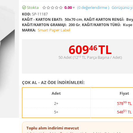
Stokta
0.00
(0
değerlendirme
)
Görüşünü y
KOD:
SP-11187
50x70 cm
,
Bey
KAĞIT - KARTON EBATI:
KAĞIT-KARTON RENGI:
200 Gr
,
Kuşe 
KAĞIT/KARTON GRAMAJI:
KAĞIT/KARTON TÜRÜ:
Smart Paper Label
MARKA:
609
TL
46
50 Adet (
12
TL
Parça Başına / Adet)
19
ÇOK AL - AZ ÖDE İNDİRİMLERİ:
Adet
Fiyat
99
2+
578
TL
51
5+
548
TL
Toplu alım indirimi mevcut