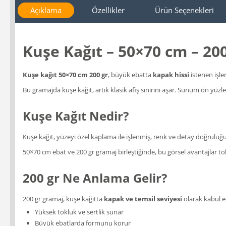
Açıklama
Özellikler
Ürün Seçenekleri
Kuşe Kağıt – 50×70 cm – 200
Kuşe kağıt 50×70 cm 200 gr
, büyük ebatta
kapak hissi
istenen işle
Bu gramajda kuşe kağıt, artık klasik afiş sınırını aşar. Sunum ön yüzl
Kuşe Kağıt Nedir?
Kuşe kağıt, yüzeyi özel kaplama ile işlenmiş, renk ve detay doğruluğu
50×70 cm ebat ve 200 gr gramaj birleştiğinde, bu görsel avantajlar tokl
200 gr Ne Anlama Gelir?
200 gr gramaj, kuşe kağıtta
kapak ve temsil seviyesi
olarak kabul ed
Yüksek tokluk ve sertlik sunar
Büyük ebatlarda formunu korur