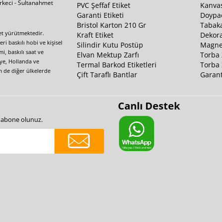
irkeci - Sultanahmet
PVC Şeffaf Etiket
Kanvas
Garanti Etiketi
Doypa
Bristol Karton 210 Gr
Tabaka
yet yürütmektedir.
Kraft Etiket
Dekora
i baskılı hobi ve kişisel
Silindir Kutu Postüp
Magnet
i, baskılı saat ve
Elvan Mektup Zarfı
Torba 
iye, Hollanda ve
Termal Barkod Etiketleri
Torba 
m de diğer ülkelerde
Çift Taraflı Bantlar
Garant
Canlı Destek
e abone olunuz.