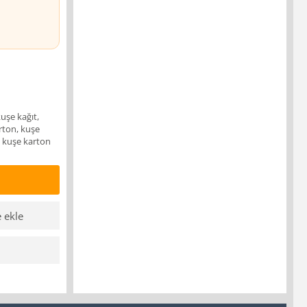
uşe kağıt,
rton, kuşe
an kuşe karton
e ekle