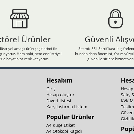
ktörel Ürünler
Güvenli Alışv
üstriyel amaçlı ürün çeşitlerimi ile
Sitemiz SSL Sertifikası ile şifrele
laştırıyoruz. Hem hobi, hem endüstriyel
bundan daha önemlisi, Yarım yüzyıll
rle hayatınıza renk katıyoruz.
güven ile sizlere hizmet ver
Hesabım
Hes
Giriş
Hesap
Hesap oluştur
Satış 
Favori listesi
KVK M
Karşılaştırma Listem
Teslim
Güvenl
Popüler Ürünler
Gizlili
A4 Kuşe Etiket
Popü
A4 Otokopi Kağıdı