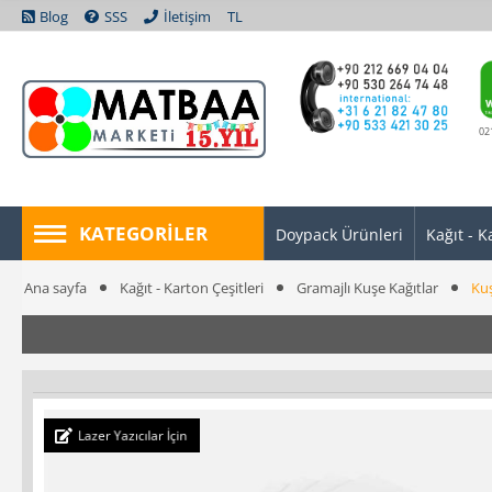
Blog
SSS
İletişim
TL
02
KATEGORILER
Doypack Ürünleri
Kağıt - K
Ana sayfa
Kağıt - Karton Çeşitleri
Gramajlı Kuşe Kağıtlar
Kuş
Lazer Yazıcılar İçin