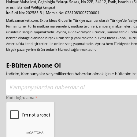
Hobyar Mahallesi, Cağaloğlu Yokuşu Sokak, No 22B, 34112, Fatih, İstanbul
(S
arası, İstanbul Valiliği karşısı)
İto Sicil No: 202585-5 | Mersis No: 0381083005700001
Matbaamarketi.com, Extra Ideas Global'in Türkiye uzantısı olarak Türkiye'de faali
Firmamız her türlü matbaa malzemeleri, matbaa ürünleri, ambalaj malzemeleri, üzer
ürünlerin satışını yapmaktadır. Ayrıca, ev dekorasyon ürünleri, kanvas tablo üretim
benzer vintage alanında birçok ürün satışı yapılmaktadır. Extra Ideas Global, Türk
Amerika'da kendi şirketleri ile online satış yapmaktadır. Ayrıca hem Türkiye'de he
birçok pazaryerine ürün tedarik hizmeti sağlanmaktadır.
E-Bülten Abone Ol
İndirim, Kampanyalar ve yenilikerden haberdar olmak için e-bültenimiz
Kod doğrulama