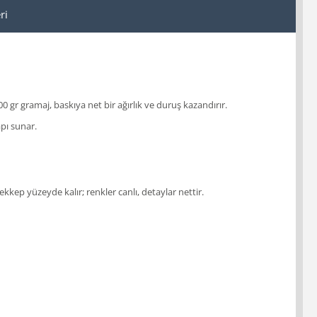
ri
0 gr gramaj, baskıya net bir ağırlık ve duruş kazandırır.
apı sunar.
kep yüzeyde kalır; renkler canlı, detaylar nettir.