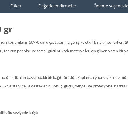
Etiket
Değerlelendirmeler
Ödeme seçenekle
 gr
r için konumlanır. 50×70 cm ölçü, tasarıma geniş ve etkili bir alan sunarken; 20
eri, tanıtım panoları ve temsil gücü yüksek materyaller için güven veren bir y
nu öncelik alan baskı odaklı bir kağıt türüdür. Kaplamalı yapı sayesinde mürek
uk ve stabilite ile desteklenir. Sonuç: güçlü, dengeli ve profesyonel baskılar.
ilir. Bu seviyede kağıt: