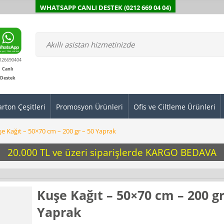
WHATSAPP CANLI DESTEK (0212 669 04 04)
126690404
Canlı
Destek
arton Çeşitleri
Promosyon Ürünleri
Ofis ve Ciltleme Ürünleri
e Kağıt – 50×70 cm – 200 gr – 50 Yaprak
20.000 TL ve üzeri siparişlerde KARGO BEDAVA
Kuşe Kağıt – 50×70 cm – 200 gr
Yaprak