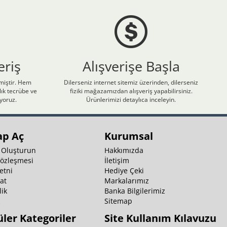
eriş
Alışverişe Başla
nmiştir. Hem
Dilerseniz internet sitemiz üzerinden, dilerseniz
ık tecrübe ve
fiziki mağazamızdan alışveriş yapabilirsiniz.
iyoruz.
Ürünlerimizi detaylıca inceleyin.
ap Aç
Kurumsal
 Oluşturun
Hakkımızda
Sözleşmesi
İletişim
etni
Hediye Çeki
at
Markalarımız
ik
Banka Bilgilerimiz
k
Sitemap
ler Kategoriler
Site Kullanım Kılavuzu