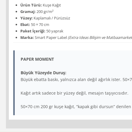
Ürün Türü:
Kuşe Kağıt
Gramaj:
200 gr/m²
Yüzey:
Kaplamalı / Pürüzsüz
Ebat:
50 × 70 cm
Paket İçeriği:
50 yaprak
Marka:
Smart Paper Label
(Extra Ideas Bilişim ve Matbaamarketi
PAPER MOMENT
Büyük Yüzeyde Duruş:
Büyük ebatta baskı, yalnızca alan değil ağırlık ister. 50×
Kağıt artık sadece bir yüzey değil, mesajın taşıyıcısıdır.
50×70 cm 200 gr kuşe kağıt, “kapak gibi dursun” denilen iş