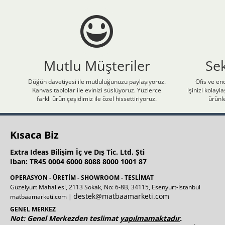
Mutlu Müşteriler
Se
Düğün davetiyesi ile mutluluğunuzu paylaşıyoruz.
Ofis ve end
Kanvas tablolar ile evinizi süslüyoruz. Yüzlerce
işinizi kolay
farklı ürün çeşidimiz ile özel hissettiriyoruz.
ürünle
Kısaca Biz
Extra Ideas Bilişim İç ve Dış Tic. Ltd. Şti
Iban: TR45 0004 6000 8088 8000 1001 87
OPERASYON - ÜRETİM - SHOWROOM - TESLİMAT
Güzelyurt Mahallesi, 2113 Sokak, No: 6-8B, 34115, Esenyurt-İstanbul
destek@matbaamarketi.com
matbaamarketi.com |
GENEL MERKEZ
Not: Genel Merkezden teslimat
yapılmamaktadır
.