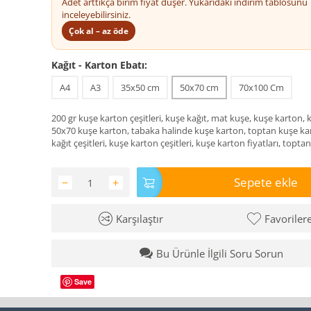
Adet arttıkça birim fiyat düşer. Yukarıdaki indirim tablosunu
inceleyebilirsiniz.
Çok al – az öde
Kağıt - Karton Ebatı:
A4
A3
35x50 cm
50x70 cm
70x100 Cm
200 gr kuşe karton çeşitleri, kuşe kağıt, mat kuşe, kuşe karton, k
50x70 kuşe karton, tabaka halinde kuşe karton, toptan kuşe ka
kağıt çeşitleri, kuşe karton çeşitleri, kuşe karton fiyatları, topt
Sepete ekle
−
+
Karşılaştır
Favoriler
Bu Ürünle İlgili Soru Sorun
Save