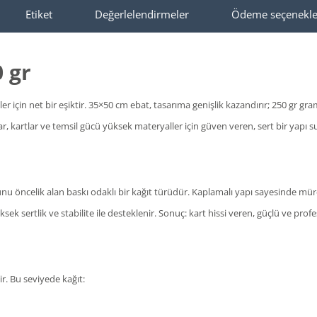
Etiket
Değerlelendirmeler
Ödeme seçenekle
 gr
ler için net bir eşiktir. 35×50 cm ebat, tasarıma genişlik kazandırır; 250 gr grama
, kartlar ve temsil gücü yüksek materyaller için güven veren, sert bir yapı sunar
unu öncelik alan baskı odaklı bir kağıt türüdür. Kaplamalı yapı sayesinde mü
ek sertlik ve stabilite ile desteklenir. Sonuç: kart hissi veren, güçlü ve profe
ir. Bu seviyede kağıt: