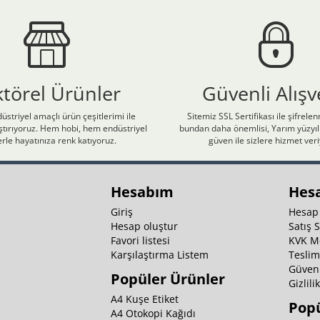
ktörel Ürünler
Güvenli Alışv
üstriyel amaçlı ürün çeşitlerimi ile
Sitemiz SSL Sertifikası ile şifrele
laştırıyoruz. Hem hobi, hem endüstriyel
bundan daha önemlisi, Yarım yüzyıll
rle hayatınıza renk katıyoruz.
güven ile sizlere hizmet ver
Hesabım
Hes
Giriş
Hesap
Hesap oluştur
Satış 
Favori listesi
KVK M
Karşılaştırma Listem
Teslim
Güvenl
Popüler Ürünler
Gizlili
A4 Kuşe Etiket
Popü
A4 Otokopi Kağıdı