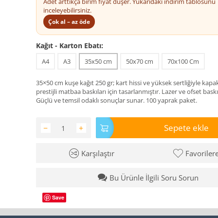
Adet arttıkça birim fiyat düşer. Yukarıdaki indirim tablosunu
inceleyebilirsiniz.
Çok al – az öde
Kağıt - Karton Ebatı:
A4
A3
35x50 cm
50x70 cm
70x100 Cm
35×50 cm kuşe kağıt 250 gr; kart hissi ve yüksek sertliğiyle kapak
prestijli matbaa baskıları için tasarlanmıştır. Lazer ve ofset bas
Güçlü ve temsil odaklı sonuçlar sunar. 100 yaprak paket.
Sepete ekle
−
+
Karşılaştır
Favoriler
Bu Ürünle İlgili Soru Sorun
Save