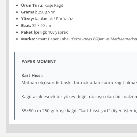
Ürün Türü:
Kuşe Kağıt
Gramaj:
250 gr/m²
Yüzey:
Kaplamalı / Pürüzsüz
Ebat:
35 × 50 cm
Paket İçeriği:
100 yaprak
Marka:
Smart Paper Label
(Extra Ideas Bilişim ve Matbaamarketi
PAPER MOMENT
Kart Hissi:
Matbaa ölçüsünde baskı, bir noktadan sonra kağıt olmak
Kağıt artık esnek bir yüzey değil, duruşu olan bir malze
35×50 cm 250 gr kuşe kağıt, “kart hissi şart” diyen işler i