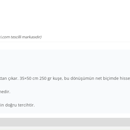
.com tescilli markasıdır)
tan çıkar. 35×50 cm 250 gr kuşe, bu dönüşümün net biçimde hissedi
medir.
çin doğru tercihtir.