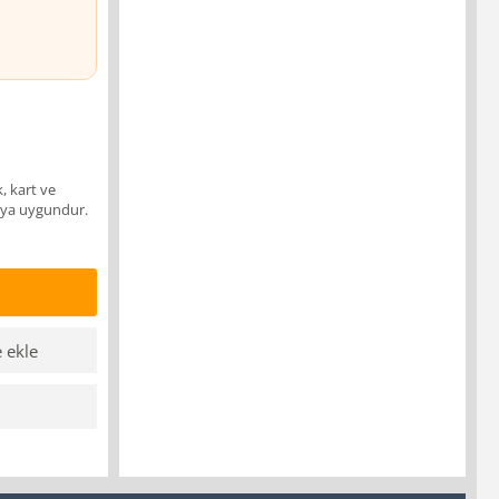
, kart ve
kıya uygundur.
e ekle