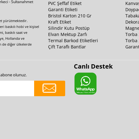
irkeci - Sultanahmet
PVC Şeffaf Etiket
Kanvas
Garanti Etiketi
Doypa
Bristol Karton 210 Gr
Tabaka
yet yürütmektedir.
Kraft Etiket
Dekora
i baskılı hobi ve kişisel
Silindir Kutu Postüp
Magnet
i, baskılı saat ve
Elvan Mektup Zarfı
Torba 
iye, Hollanda ve
Termal Barkod Etiketleri
Torba 
m de diğer ülkelerde
Çift Taraflı Bantlar
Garant
Canlı Destek
e abone olunuz.