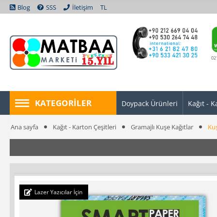
Blog
SSS
İletişim
TL
02
KATEGORILER
Doypack Ürünleri
Kağıt - K
Ana sayfa
Kağıt - Karton Çeşitleri
Gramajlı Kuşe Kağıtlar
Kuş
Lazer Yazıcılar İçin