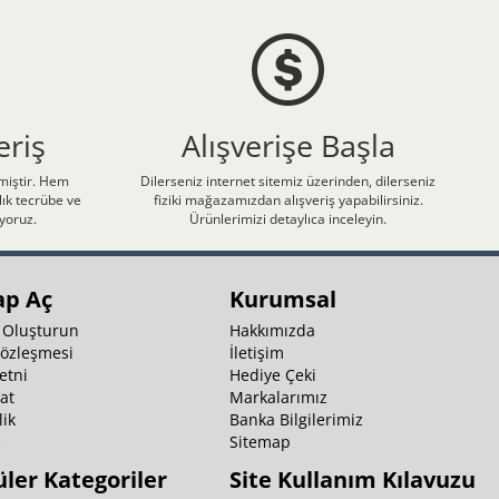
eriş
Alışverişe Başla
nmiştir. Hem
Dilerseniz internet sitemiz üzerinden, dilerseniz
ık tecrübe ve
fiziki mağazamızdan alışveriş yapabilirsiniz.
iyoruz.
Ürünlerimizi detaylıca inceleyin.
ap Aç
Kurumsal
 Oluşturun
Hakkımızda
Sözleşmesi
İletişim
etni
Hediye Çeki
at
Markalarımız
ik
Banka Bilgilerimiz
k
Sitemap
ler Kategoriler
Site Kullanım Kılavuzu