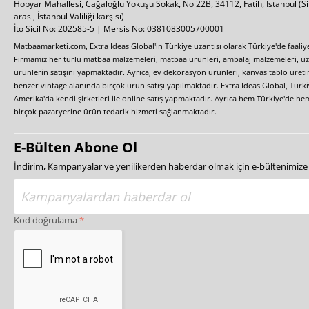
Hobyar Mahallesi, Cağaloğlu Yokuşu Sokak, No 22B, 34112, Fatih, İstanbul
(S
arası, İstanbul Valiliği karşısı)
İto Sicil No: 202585-5 | Mersis No: 0381083005700001
Matbaamarketi.com, Extra Ideas Global'in Türkiye uzantısı olarak Türkiye'de faali
Firmamız her türlü matbaa malzemeleri, matbaa ürünleri, ambalaj malzemeleri, üzer
ürünlerin satışını yapmaktadır. Ayrıca, ev dekorasyon ürünleri, kanvas tablo üretim
benzer vintage alanında birçok ürün satışı yapılmaktadır. Extra Ideas Global, Türk
Amerika'da kendi şirketleri ile online satış yapmaktadır. Ayrıca hem Türkiye'de he
birçok pazaryerine ürün tedarik hizmeti sağlanmaktadır.
E-Bülten Abone Ol
İndirim, Kampanyalar ve yenilikerden haberdar olmak için e-bültenimiz
Kod doğrulama