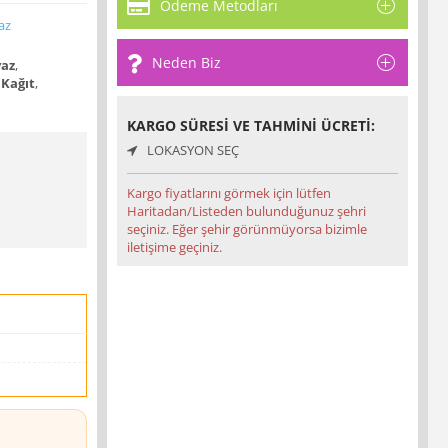
Ödeme Metodları
az
Neden Biz
az
,
Kağıt
,
KARGO SÜRESI VE TAHMINI ÜCRETI:
LOKASYON SEÇ
Kargo fiyatlarını görmek için lütfen
Haritadan/Listeden bulunduğunuz şehri
seçiniz. Eğer şehir görünmüyorsa bizimle
iletişime geçiniz.