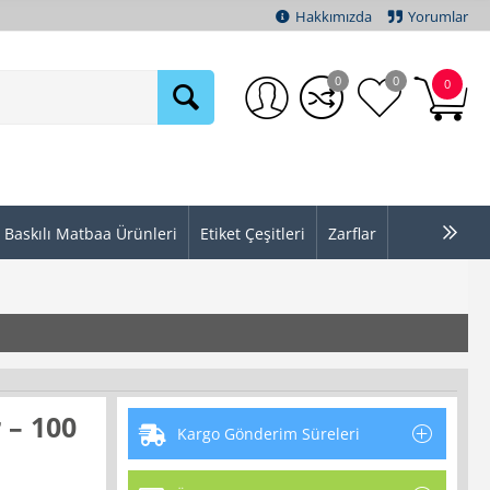
Hakkımızda
Yorumlar
0
0
0
Baskılı Matbaa Ürünleri
Etiket Çeşitleri
Zarflar
 – 100
Kargo Gönderim Süreleri