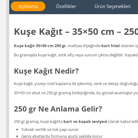
Açıklama
Özellikler
Ürün Seçenekleri
Kuşe Kağıt – 35×50 cm – 250
Kuşe kağıt 35×50 cm 250 gr
, matbaa ölçeğinde
kart hissi
istenen iş
Bu gramajda kuşe kağıt, artık afiş veya sunum çıktısı değildir. Kapaklar
Kuşe Kağıt Nedir?
Kuşe kağıt, yüzeyi özel kaplama ile işlenmiş, renk ve detay doğruluğ
35×50 cm ebat ve 250 gr gramaj birleştiğinde, bu görsel avantajlar yüks
250 gr Ne Anlama Gelir?
250 gr gramaj, kuşe kağıtta
kart ve kapak seviyesi
olarak kabul edil
Yüksek sertlik ve tok yapı sunar
Geniş ebatlarda formunu güçlü şekilde korur