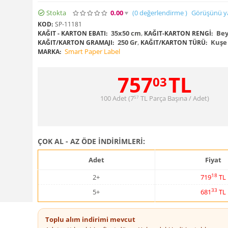
Stokta
0.00
(0
değerlendirme
)
Görüşünü y
KOD:
SP-11181
35x50 cm
,
Bey
KAĞIT - KARTON EBATI:
KAĞIT-KARTON RENGI:
250 Gr
,
Kuşe 
KAĞIT/KARTON GRAMAJI:
KAĞIT/KARTON TÜRÜ:
Smart Paper Label
MARKA:
757
TL
03
100 Adet (
7
TL
Parça Başına / Adet)
57
ÇOK AL - AZ ÖDE İNDİRİMLERİ:
Adet
Fiyat
18
2+
719
TL
33
5+
681
TL
Toplu alım indirimi mevcut