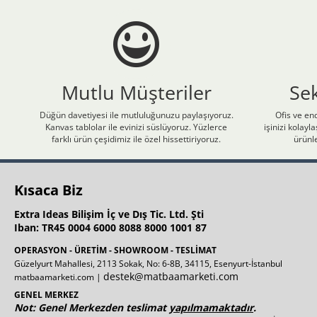
Mutlu Müşteriler
Se
Düğün davetiyesi ile mutluluğunuzu paylaşıyoruz.
Ofis ve end
Kanvas tablolar ile evinizi süslüyoruz. Yüzlerce
işinizi kolay
farklı ürün çeşidimiz ile özel hissettiriyoruz.
ürünle
Kısaca Biz
Extra Ideas Bilişim İç ve Dış Tic. Ltd. Şti
Iban: TR45 0004 6000 8088 8000 1001 87
OPERASYON - ÜRETİM - SHOWROOM - TESLİMAT
Güzelyurt Mahallesi, 2113 Sokak, No: 6-8B, 34115, Esenyurt-İstanbul
destek@matbaamarketi.com
matbaamarketi.com |
GENEL MERKEZ
Not: Genel Merkezden teslimat
yapılmamaktadır
.