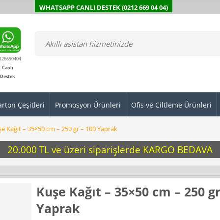
WHATSAPP CANLI DESTEK (0212 669 04 04)
126690404
Canlı
Destek
arton Çeşitleri
Promosyon Ürünleri
Ofis ve Ciltleme Ürünleri
e Kağıt – 35×50 cm – 250 gr – 100 Yaprak
20.000 TL ve üzeri siparişlerde KARGO BEDAVA
Kuşe Kağıt – 35×50 cm – 250 gr
Yaprak