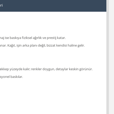
ri
j ise baskıya fiziksel ağırlık ve prestij katar.
. Kağıt, işin arka planı değil, bizzat kendisi haline gelir.
rekkep yüzeyde kalır; renkler doygun, detaylar keskin görünür.
syonel baskılar.