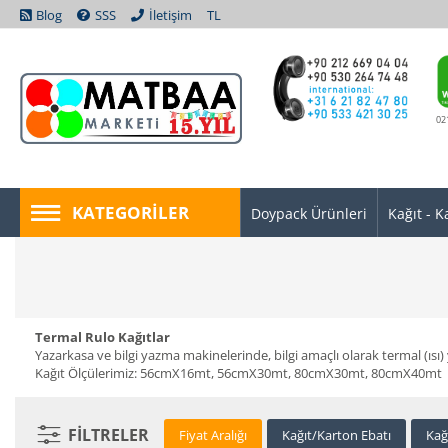
Blog
SSS
İletişim
TL
02
KATEGORILER
Doypack Ürünleri
Kağıt - K
Termal Rulo Kağıtlar
Yazarkasa ve bilgi yazma makinelerinde, bilgi amaçlı olarak termal (ısı)
Kağıt Ölçülerimiz: 56cmX16mt, 56cmX30mt, 80cmX30mt, 80cmX40mt
FILTRELER
Fiyat Aralığı
Kağıt/Karton Ebatı
Kağ