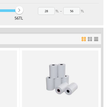
TL
–
TL
56
TL