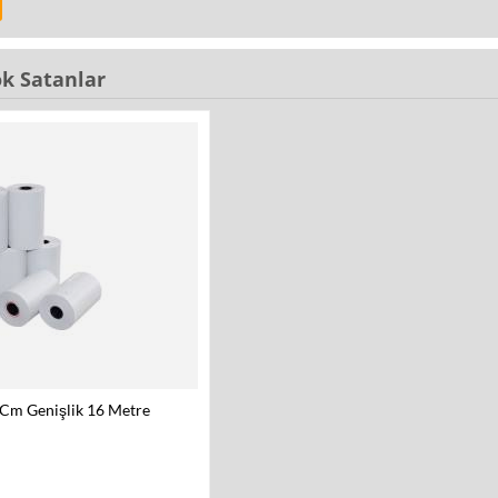
k Satanlar
 Cm Genişlik 16 Metre