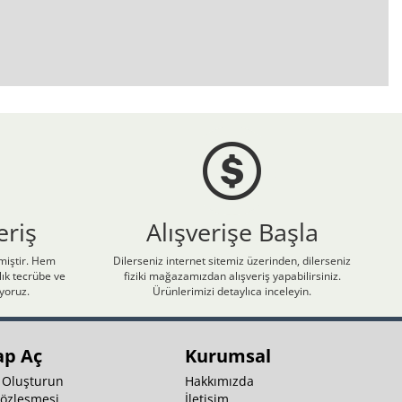
eriş
Alışverişe Başla
nmiştir. Hem
Dilerseniz internet sitemiz üzerinden, dilerseniz
ık tecrübe ve
fiziki mağazamızdan alışveriş yapabilirsiniz.
iyoruz.
Ürünlerimizi detaylıca inceleyin.
ap Aç
Kurumsal
 Oluşturun
Hakkımızda
Sözleşmesi
İletişim