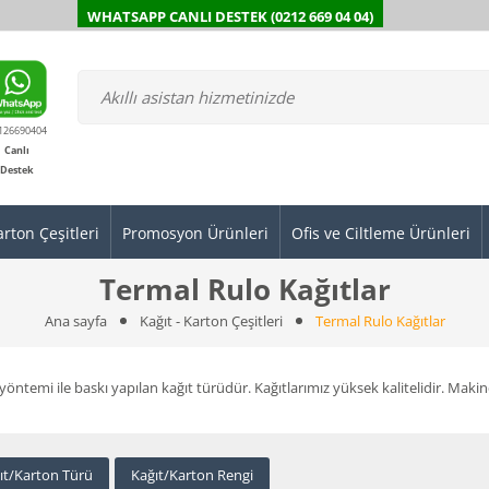
WHATSAPP CANLI DESTEK (0212 669 04 04)
126690404
Canlı
Destek
arton Çeşitleri
Promosyon Ürünleri
Ofis ve Ciltleme Ürünleri
Termal Rulo Kağıtlar
Ana sayfa
Kağıt - Karton Çeşitleri
Termal Rulo Kağıtlar
 yöntemi ile baskı yapılan kağıt türüdür. Kağıtlarımız yüksek kalitelidir. Maki
ıt/Karton Türü
Kağıt/Karton Rengi