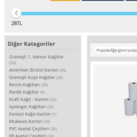
28
TL
Diğer Kategoriler
Popülerliğe göre sırala
Gramajlı 1. Hamur Kağıtlar
(30)
Amerikan Bristol Karton
(30)
Gramajlı Kuşe Kağıtlar
(35)
Resim Kağıtları
(30)
Renkli Kağıtlar
(9)
Kraft Kağıt - Karton
(35)
Aydınger Kağıtları
(25)
Fantezi Kağıt-Karton
(1)
Mukavva Karton
(20)
PVC Asetat Çeşitleri
(30)
PP Asetat Çeşitleri
(30)