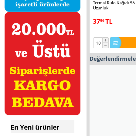
Termal Rulo Kağıdı 56
Uzunluk
37
TL
96
+
−
Değerlendirmele
En Yeni ürünler