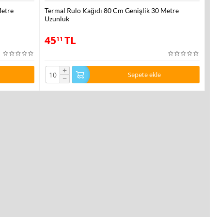
Metre
Termal Rulo Kağıdı 80 Cm Genişlik 30 Metre
Uzunluk
45
TL
11
+
Sepete ekle
−