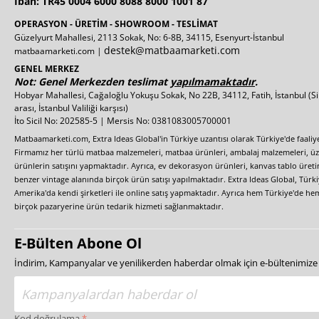
Iban: TR45 0004 6000 8088 8000 1001 87
OPERASYON - ÜRETİM - SHOWROOM - TESLİMAT
Güzelyurt Mahallesi, 2113 Sokak, No: 6-8B, 34115, Esenyurt-İstanbul
destek@matbaamarketi.com
matbaamarketi.com |
GENEL MERKEZ
Not: Genel Merkezden teslimat
yapılmamaktadır
.
Hobyar Mahallesi, Cağaloğlu Yokuşu Sokak, No 22B, 34112, Fatih, İstanbul
(S
arası, İstanbul Valiliği karşısı)
İto Sicil No: 202585-5 | Mersis No: 0381083005700001
Matbaamarketi.com, Extra Ideas Global'in Türkiye uzantısı olarak Türkiye'de faali
Firmamız her türlü matbaa malzemeleri, matbaa ürünleri, ambalaj malzemeleri, üzer
ürünlerin satışını yapmaktadır. Ayrıca, ev dekorasyon ürünleri, kanvas tablo üretim
benzer vintage alanında birçok ürün satışı yapılmaktadır. Extra Ideas Global, Türk
Amerika'da kendi şirketleri ile online satış yapmaktadır. Ayrıca hem Türkiye'de he
birçok pazaryerine ürün tedarik hizmeti sağlanmaktadır.
E-Bülten Abone Ol
İndirim, Kampanyalar ve yenilikerden haberdar olmak için e-bültenimiz
Kod doğrulama