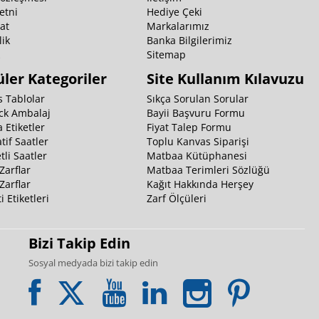
etni
Hediye Çeki
at
Markalarımız
ik
Banka Bilgilerimiz
k
Sitemap
ler Kategoriler
Site Kullanım Kılavuzu
 Tablolar
Sıkça Sorulan Sorular
ck Ambalaj
Bayii Başvuru Formu
 Etiketler
Fiyat Talep Formu
tif Saatler
Toplu Kanvas Siparişi
li Saatler
Matbaa Kütüphanesi
Zarflar
Matbaa Terimleri Sözlüğü
Zarflar
Kağıt Hakkında Herşey
i Etiketleri
Zarf Ölçüleri
Bizi Takip Edin
Sosyal medyada bizi takip edin