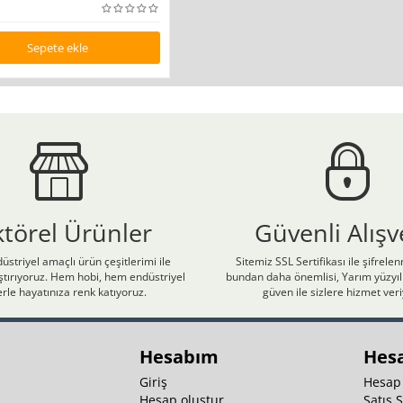
Sepete ekle
ktörel Ürünler
Güvenli Alışv
üstriyel amaçlı ürün çeşitlerimi ile
Sitemiz SSL Sertifikası ile şifrele
laştırıyoruz. Hem hobi, hem endüstriyel
bundan daha önemlisi, Yarım yüzyıll
rle hayatınıza renk katıyoruz.
güven ile sizlere hizmet ver
Hesabım
Hes
Giriş
Hesap
Hesap oluştur
Satış 