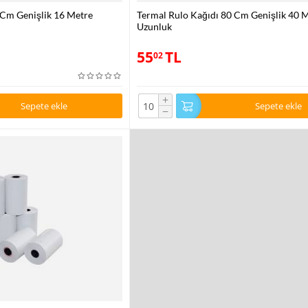
 Cm Genişlik 16 Metre
Termal Rulo Kağıdı 80 Cm Genişlik 40 
Uzunluk
55
TL
02
+
Sepete ekle
Sepete ekle
−