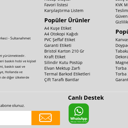
Favori listesi
KVK M
Karşılaştırma Listem
Teslim
Güvenl
Popüler Ürünler
Gizlili
A4 Kuşe Etiket
Popü
A4 Otokopi Kağıdı
irkeci - Sultanahmet
PVC Şeffaf Etiket
Kanvas
Garanti Etiketi
Doypa
Bristol Karton 210 Gr
Tabaka
yet yürütmektedir.
Kraft Etiket
Dekora
i baskılı hobi ve kişisel
Silindir Kutu Postüp
Magnet
i, baskılı saat ve
Elvan Mektup Zarfı
Torba 
iye, Hollanda ve
Termal Barkod Etiketleri
Torba 
m de diğer ülkelerde
Çift Taraflı Bantlar
Garant
Canlı Destek
e abone olunuz.