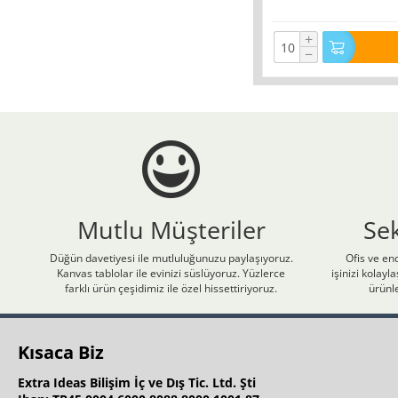
+
−
Mutlu Müşteriler
Se
Düğün davetiyesi ile mutluluğunuzu paylaşıyoruz.
Ofis ve end
Kanvas tablolar ile evinizi süslüyoruz. Yüzlerce
işinizi kolay
farklı ürün çeşidimiz ile özel hissettiriyoruz.
ürünle
Kısaca Biz
Extra Ideas Bilişim İç ve Dış Tic. Ltd. Şti