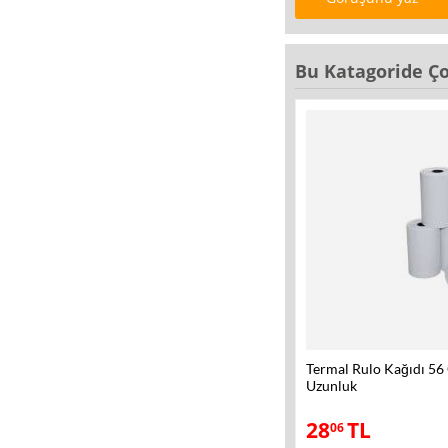
Bu Katagoride Ço
Termal Rulo Kağıdı 56
Uzunluk
28
TL
06