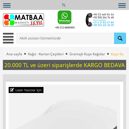
TL
+90 212 6690404
Ana sayfa
Kağıt - Karton Çeşitleri
Gramajlı Kuşe Kağıtlar
Kuşe Kağıt
20.000 TL ve üzeri siparişlerde KARGO BEDAVA
Lazer Yazıcılar İçin