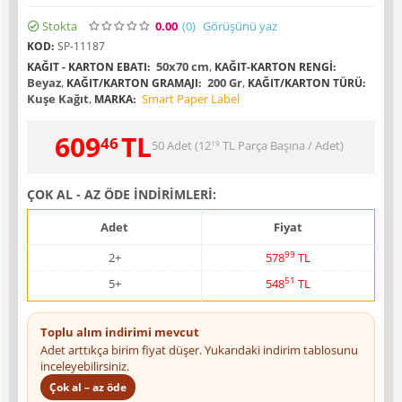
Stokta
0.00
(0
)
Görüşünü yaz
KOD:
SP-11187
50x70 cm
,
KAĞIT - KARTON EBATI:
KAĞIT-KARTON RENGI:
Beyaz
,
200 Gr
,
KAĞIT/KARTON GRAMAJI:
KAĞIT/KARTON TÜRÜ:
Kuşe Kağıt
,
Smart Paper Label
MARKA:
609
TL
46
50 Adet (
12
TL
Parça Başına / Adet)
19
ÇOK AL - AZ ÖDE İNDİRİMLERİ:
Adet
Fiyat
99
2+
578
TL
51
5+
548
TL
Toplu alım indirimi mevcut
Adet arttıkça birim fiyat düşer. Yukarıdaki indirim tablosunu
inceleyebilirsiniz.
Çok al – az öde