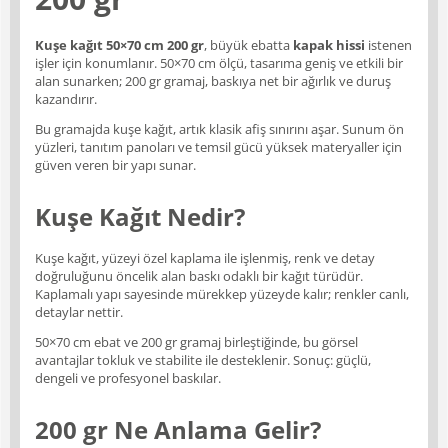
Kuşe kağıt 50×70 cm 200 gr
, büyük ebatta
kapak hissi
istenen
işler için konumlanır. 50×70 cm ölçü, tasarıma geniş ve etkili bir
alan sunarken; 200 gr gramaj, baskıya net bir ağırlık ve duruş
kazandırır.
Bu gramajda kuşe kağıt, artık klasik afiş sınırını aşar. Sunum ön
yüzleri, tanıtım panoları ve temsil gücü yüksek materyaller için
güven veren bir yapı sunar.
Kuşe Kağıt Nedir?
Kuşe kağıt, yüzeyi özel kaplama ile işlenmiş, renk ve detay
doğruluğunu öncelik alan baskı odaklı bir kağıt türüdür.
Kaplamalı yapı sayesinde mürekkep yüzeyde kalır; renkler canlı,
detaylar nettir.
50×70 cm ebat ve 200 gr gramaj birleştiğinde, bu görsel
avantajlar tokluk ve stabilite ile desteklenir. Sonuç: güçlü,
dengeli ve profesyonel baskılar.
200 gr Ne Anlama Gelir?