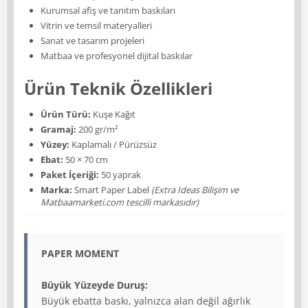
Kurumsal afiş ve tanıtım baskıları
Vitrin ve temsil materyalleri
Sanat ve tasarım projeleri
Matbaa ve profesyonel dijital baskılar
Ürün Teknik Özellikleri
Ürün Türü:
Kuşe Kağıt
Gramaj:
200 gr/m²
Yüzey:
Kaplamalı / Pürüzsüz
Ebat:
50 × 70 cm
Paket İçeriği:
50 yaprak
Marka:
Smart Paper Label
(Extra Ideas Bilişim ve
Matbaamarketi.com tescilli markasıdır)
PAPER MOMENT
Büyük Yüzeyde Duruş:
Büyük ebatta baskı, yalnızca alan değil ağırlık