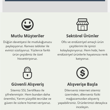
Mutlu Müşteriler
Sektörel Ürünler
Düğün davetiyesi ile mutluluğunuzu
Ofis ve endüstriyel amaçlı ürün
paylaşıyoruz. Kanvas tablolar ile
çeşitlerimi ile işinizi
evinizi süslüyoruz. Yüzlerce farklı
kolaylaştırıyoruz. Hem hobi, hem
ürün çeşidimiz ile özel
endüstriyel ürünlerle hayatınıza renk
hissettiriyoruz.
katıyoruz.
Güvenli Alışveriş
Alışverişe Başla
Sitemiz SSL Sertifikası ile
Dilerseniz internet sitemiz
şifrelenmiştir. Hem bundan daha
üzerinden, dilerseniz fiziki
önemlisi, Yarım yüzyıllık tecrübe ve
mağazamızdan alışveriş
güven ile sizlere hizmet veriyoruz.
yapabilirsiniz. Ürünlerimizi detaylıca
inceleyin.