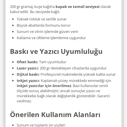
200 gr gramaj, kuşe kağıtta
kapak ve temsil seviyesi
olarak
kabul edilir. Bu seviyede kağıt:
Yüksek tokluk ve sertlik sunar
Büyük ebatlarda formunu korur
Sunum ve vitrin işlerinde güven verir
Katlama ve ciltleme işlemlerine uygundur
Baskı ve Yazıcı Uyumluluğu
Ofset baskı:
Tam uyumludur
Lazer yazıcı:
200 gr destekleyen cihazlarda uygundur
Dijital baskı:
Profesyonel makinelerde yüksek kalite sunar
Inkjet yazıcı:
Kaplamalı yüzey mürekkebi emmediği için
inkjet yazıcılar için önerilmez
. Bazı kullanıcılar sınırlı
ölçüde sonuç alabilmiştir; ancak sonuçlar yazıcı ve
mürekkebe bağlı olarak değişkenlik gösterebilir. Garanti
verilmez.
Önerilen Kullanım Alanları
Sunum ve toplantı ön yüzleri