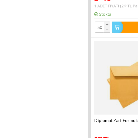
1 ADET FİYATI (
2
TL
Par
10
Stokta
+
−
Diplomat Zarf Formul