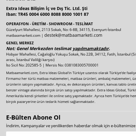
Extra Ideas Bilişim İç ve Dış Tic. Ltd. Şti
Iban: TR45 0004 6000 8088 8000 1001 87
OPERASYON - ÜRETİM - SHOWROOM - TESLİMAT
Güzelyurt Mahallesi, 2113 Sokak, No: 6-8B, 34115, Esenyurt-İstanbul
destek@matbaamarketi.com
matbaamarketi.com |
GENEL MERKEZ
Not: Genel Merkezden teslimat
yapılmamaktadır
.
Hobyar Mahallesi, Cağaloğlu Yokuşu Sokak, No 22B, 34112, Fatih, İstanbul
(S
arası, İstanbul Valiliği karşısı)
İto Sicil No: 202585-5 | Mersis No: 0381083005700001
Matbaamarketi.com, Extra Ideas Global'in Türkiye uzantısı olarak Türkiye'de faali
Firmamız her türlü matbaa malzemeleri, matbaa ürünleri, ambalaj malzemeleri, üzer
ürünlerin satışını yapmaktadır. Ayrıca, ev dekorasyon ürünleri, kanvas tablo üretim
benzer vintage alanında birçok ürün satışı yapılmaktadır. Extra Ideas Global, Türk
Amerika'da kendi şirketleri ile online satış yapmaktadır. Ayrıca hem Türkiye'de he
birçok pazaryerine ürün tedarik hizmeti sağlanmaktadır.
E-Bülten Abone Ol
İndirim, Kampanyalar ve yenilikerden haberdar olmak için e-bültenimiz