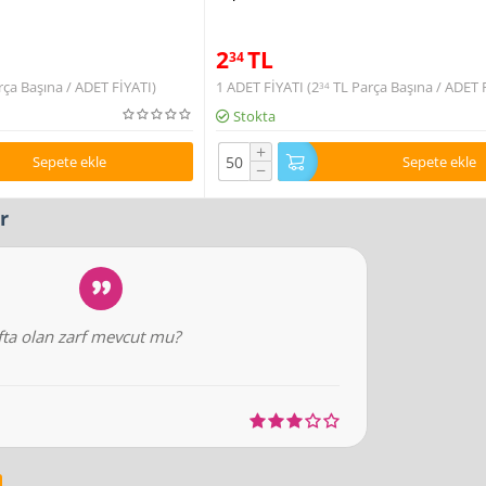
2
TL
34
ça Başına / ADET FİYATI)
1 ADET FİYATI (
2
TL
Parça Başına / ADET 
34
Stokta
+
Sepete ekle
Sepete ekle
−
r
fta olan zarf mevcut mu?