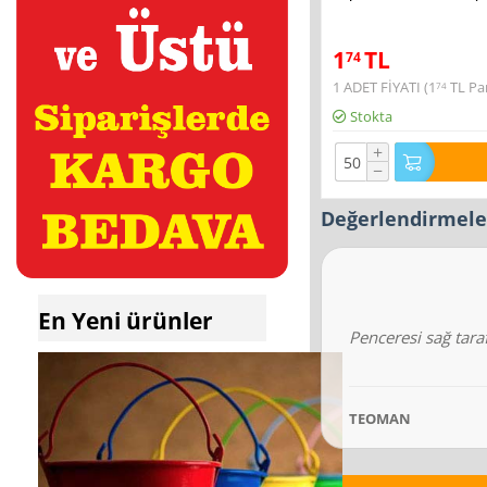
1
TL
74
1 ADET FİYATI (
1
TL
Par
74
Stokta
+
−
Değerlendirmele
En Yeni ürünler
Penceresi sağ tara
TEOMAN