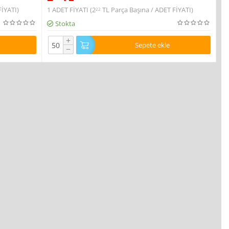
FİYATI)
1 ADET FİYATI (
2
TL
Parça Başına / ADET FİYATI)
22
Stokta
+
Sepete ekle
−