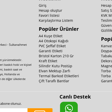
Giriş
Hesap
Hesap oluştur
Satış 
Favori listesi
KVK M
Karşılaştırma Listem
Teslim
Güvenl
Popüler Ürünler
Gizlili
A4 Kuşe Etiket
Popü
A4 Otokopi Kağıdı
irkeci - Sultanahmet
PVC Şeffaf Etiket
Kanvas
Garanti Etiketi
Doypa
Bristol Karton 210 Gr
Tabaka
yet yürütmektedir.
Kraft Etiket
Dekora
i baskılı hobi ve kişisel
Silindir Kutu Postüp
Magnet
i, baskılı saat ve
Elvan Mektup Zarfı
Torba 
iye, Hollanda ve
Termal Barkod Etiketleri
Torba 
m de diğer ülkelerde
Çift Taraflı Bantlar
Garant
Canlı Destek
e abone olunuz.