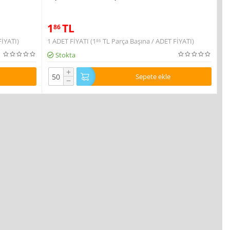
1
TL
86
FİYATI)
1 ADET FİYATI (
1
TL
Parça Başına / ADET FİYATI)
86
Stokta
+
Sepete ekle
−