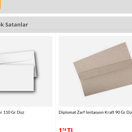
k Satanlar
ur 110 Gr Düz
Diplomat Zarf İmitasyon Kraft 90 Gr Dü
1
TL
74