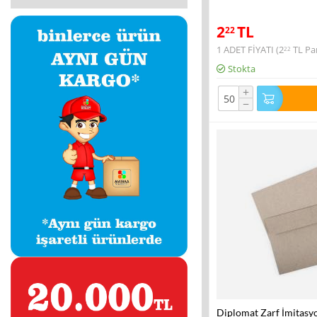
2
TL
22
1 ADET FİYATI (
2
TL
Par
22
Stokta
+
−
Diplomat Zarf İmitasy