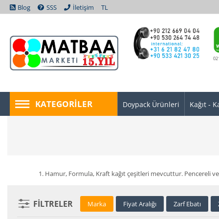
Blog
SSS
İletişim
TL
02
KATEGORILER
Doypack Ürünleri
Kağıt - K
1. Hamur, Formula, Kraft kağıt çeşitleri mevcuttur. Pencereli ve
FILTRELER
Marka
Fiyat Aralığı
Zarf Ebatı