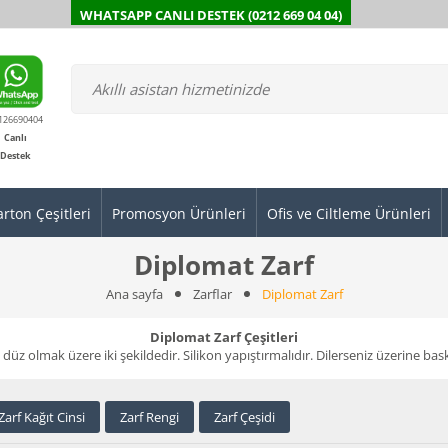
WHATSAPP CANLI DESTEK (0212 669 04 04)
126690404
Canlı
Destek
arton Çeşitleri
Promosyon Ürünleri
Ofis ve Ciltleme Ürünleri
Diplomat Zarf
Ana sayfa
Zarflar
Diplomat Zarf
Diplomat Zarf Çeşitleri
 düz olmak üzere iki şekildedir. Silikon yapıştırmalıdır. Dilerseniz üzerine b
Zarf Kağıt Cinsi
Zarf Rengi
Zarf Çeşidi