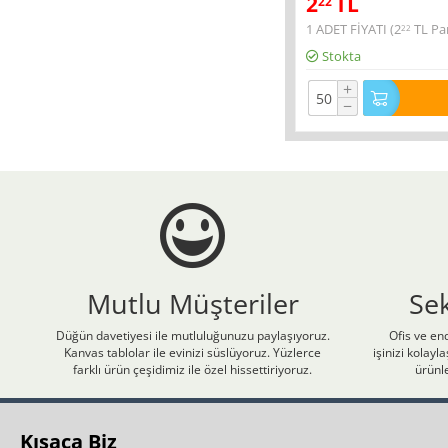
2
TL
22
1 ADET FİYATI (
2
TL
Par
22
Stokta
+
−
Mutlu Müşteriler
Se
Düğün davetiyesi ile mutluluğunuzu paylaşıyoruz.
Ofis ve end
Kanvas tablolar ile evinizi süslüyoruz. Yüzlerce
işinizi kolay
farklı ürün çeşidimiz ile özel hissettiriyoruz.
ürünle
Kısaca Biz