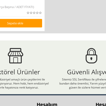
ça Başına / ADET FİYATI)
Sepete ekle
ktörel Ürünler
Güvenli Alışv
üstriyel amaçlı ürün çeşitlerimi ile
Sitemiz SSL Sertifikası ile şifrele
laştırıyoruz. Hem hobi, hem endüstriyel
bundan daha önemlisi, Yarım yüzyıll
rle hayatınıza renk katıyoruz.
güven ile sizlere hizmet ver
Hesabım
Hes