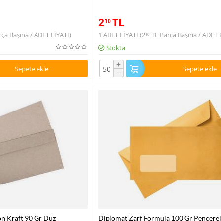
2
TL
10
ça Başına / ADET FİYATI)
1 ADET FİYATI (
2
TL
Parça Başına / ADET 
10
Stokta
+
Sepete ekle
Sepete ekle
−
on Kraft 90 Gr Düz
Diplomat Zarf Formula 100 Gr Pencerel