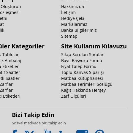
 Oluşturun
Hakkımızda
Sözleşmesi
İletişim
etni
Hediye Çeki
at
Markalarımız
ik
Banka Bilgilerimiz
k
Sitemap
ler Kategoriler
Site Kullanım Kılavuzu
 Tablolar
Sıkça Sorulan Sorular
ck Ambalaj
Bayii Başvuru Formu
 Etiketler
Fiyat Talep Formu
tif Saatler
Toplu Kanvas Siparişi
li Saatler
Matbaa Kütüphanesi
Zarflar
Matbaa Terimleri Sözlüğü
Zarflar
Kağıt Hakkında Herşey
i Etiketleri
Zarf Ölçüleri
Bizi Takip Edin
Sosyal medyada bizi takip edin