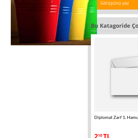
Görüşünü yaz
Bu Katagoride Ço
Diplomat Zarf 1. Ham
2
TL
10