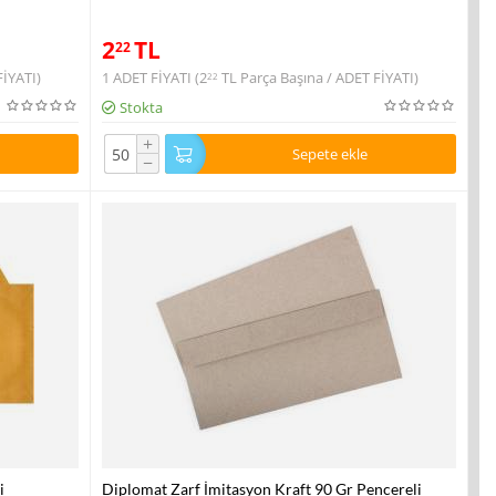
2
TL
22
FİYATI)
1 ADET FİYATI (
2
TL
Parça Başına / ADET FİYATI)
22
Stokta
+
Sepete ekle
−
i
Diplomat Zarf İmitasyon Kraft 90 Gr Pencereli