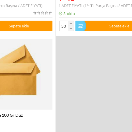
ça Başına / ADET FİYATI)
1 ADET FİYATI (
1
TL
Parça Başına / ADET 
74
Stokta
+
Sepete ekle
Sepete ekle
−
a 100 Gr Düz