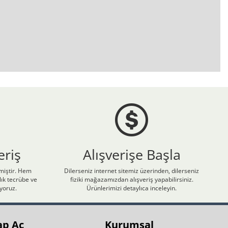
eriş
Alışverişe Başla
nmiştir. Hem
Dilerseniz internet sitemiz üzerinden, dilerseniz
ık tecrübe ve
fiziki mağazamızdan alışveriş yapabilirsiniz.
iyoruz.
Ürünlerimizi detaylıca inceleyin.
ap Aç
Kurumsal