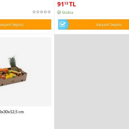
91
TL
13
Stokta
aryant Seçiniz
Varyant Seçiniz
0x30x12,5 cm