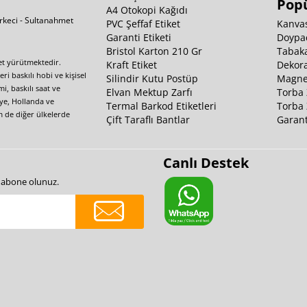
Popü
A4 Otokopi Kağıdı
irkeci - Sultanahmet
PVC Şeffaf Etiket
Kanvas
Garanti Etiketi
Doypa
Bristol Karton 210 Gr
Tabaka
yet yürütmektedir.
Kraft Etiket
Dekora
i baskılı hobi ve kişisel
Silindir Kutu Postüp
Magnet
i, baskılı saat ve
Elvan Mektup Zarfı
Torba 
iye, Hollanda ve
Termal Barkod Etiketleri
Torba 
m de diğer ülkelerde
Çift Taraflı Bantlar
Garant
Canlı Destek
e abone olunuz.