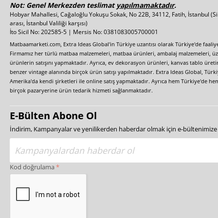
Not: Genel Merkezden teslimat
yapılmamaktadır
.
Hobyar Mahallesi, Cağaloğlu Yokuşu Sokak, No 22B, 34112, Fatih, İstanbul
(S
arası, İstanbul Valiliği karşısı)
İto Sicil No: 202585-5 | Mersis No: 0381083005700001
Matbaamarketi.com, Extra Ideas Global'in Türkiye uzantısı olarak Türkiye'de faali
Firmamız her türlü matbaa malzemeleri, matbaa ürünleri, ambalaj malzemeleri, üzer
ürünlerin satışını yapmaktadır. Ayrıca, ev dekorasyon ürünleri, kanvas tablo üretim
benzer vintage alanında birçok ürün satışı yapılmaktadır. Extra Ideas Global, Türk
Amerika'da kendi şirketleri ile online satış yapmaktadır. Ayrıca hem Türkiye'de he
birçok pazaryerine ürün tedarik hizmeti sağlanmaktadır.
E-Bülten Abone Ol
İndirim, Kampanyalar ve yenilikerden haberdar olmak için e-bültenimiz
Kod doğrulama