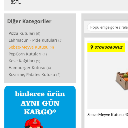
85
TL
Diğer Kategoriler
Popülerliğe göre sırala
Pizza Kutuları
(6)
Lahmacun - Pide Kutuları
(5)
Sebze-Meyve Kutusu
(4)
STOK SORUNUZ
PopCorn Kutuları
(1)
Kese Kağıtları
(5)
Hamburger Kutusu
(4)
Kızarmış Patates Kutusu
(2)
Sebze Meyve Kutusu 