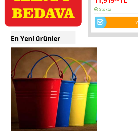
11,919
TL
Stokta
V
En Yeni ürünler