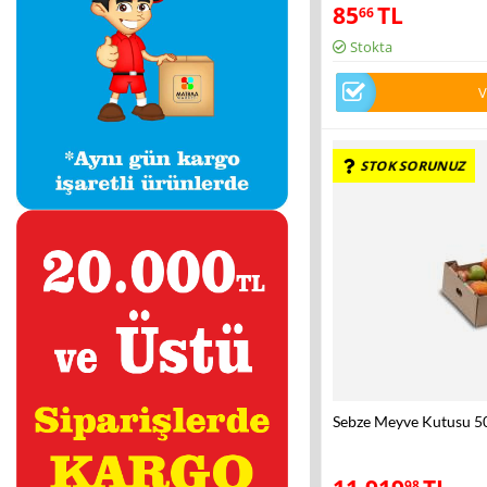
85
TL
66
Stokta
V
STOK SORUNUZ
Sebze Meyve Kutusu 5
98