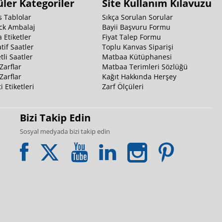
ler Kategoriler
Site Kullanım Kılavuzu
 Tablolar
Sıkça Sorulan Sorular
ck Ambalaj
Bayii Başvuru Formu
 Etiketler
Fiyat Talep Formu
tif Saatler
Toplu Kanvas Siparişi
li Saatler
Matbaa Kütüphanesi
Zarflar
Matbaa Terimleri Sözlüğü
Zarflar
Kağıt Hakkında Herşey
i Etiketleri
Zarf Ölçüleri
Bizi Takip Edin
Sosyal medyada bizi takip edin