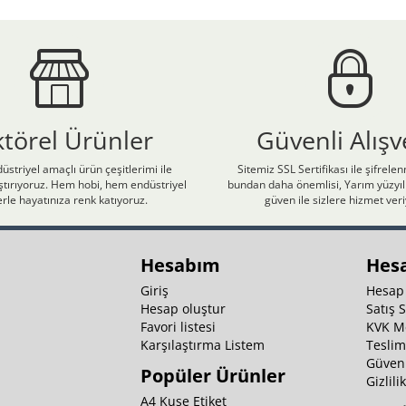
ktörel Ürünler
Güvenli Alışv
üstriyel amaçlı ürün çeşitlerimi ile
Sitemiz SSL Sertifikası ile şifrele
laştırıyoruz. Hem hobi, hem endüstriyel
bundan daha önemlisi, Yarım yüzyıll
rle hayatınıza renk katıyoruz.
güven ile sizlere hizmet ver
Hesabım
Hes
Giriş
Hesap
Hesap oluştur
Satış 
Favori listesi
KVK M
Karşılaştırma Listem
Teslim
Güvenl
Popüler Ürünler
Gizlili
A4 Kuşe Etiket