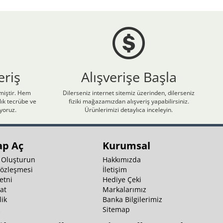
eriş
Alışverişe Başla
nmiştir. Hem
Dilerseniz internet sitemiz üzerinden, dilerseniz
ık tecrübe ve
fiziki mağazamızdan alışveriş yapabilirsiniz.
iyoruz.
Ürünlerimizi detaylıca inceleyin.
ap Aç
Kurumsal
 Oluşturun
Hakkımızda
Sözleşmesi
İletişim
etni
Hediye Çeki
at
Markalarımız
ik
Banka Bilgilerimiz
k
Sitemap