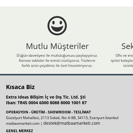
Mutlu Müşteriler
Se
Düğün davetiyesi ile mutluluğunuzu paylaşıyoruz.
Ofis ve end
Kanvas tablolar ile evinizi süslüyoruz. Yüzlerce
işinizi kolay
farklı ürün çeşidimiz ile özel hissettiriyoruz.
ürünle
Kısaca Biz
Extra Ideas Bilişim İç ve Dış Tic. Ltd. Şti
Iban: TR45 0004 6000 8088 8000 1001 87
OPERASYON - ÜRETİM - SHOWROOM - TESLİMAT
Güzelyurt Mahallesi, 2113 Sokak, No: 6-8B, 34115, Esenyurt-İstanbul
destek@matbaamarketi.com
matbaamarketi.com |
GENEL MERKEZ