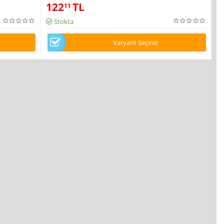
122
TL
11
Stokta
Varyant Seçiniz