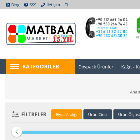
Blog
SSS
İletişim
TL
02
KATEGORILER
Doypack Ürünleri
Kağıt - K
Ana s
FILTRELER
Fiyat Aralığı
Ürün Cinsi
Ürün Ölçüs