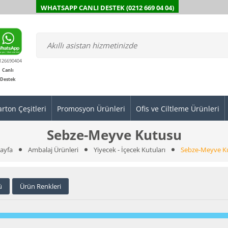
WHATSAPP CANLI DESTEK (0212 669 04 04)
126690404
Canlı
Destek
arton Çeşitleri
Promosyon Ürünleri
Ofis ve Ciltleme Ürünleri
Sebze-Meyve Kutusu
ayfa
Ambalaj Ürünleri
Yiyecek - İçecek Kutuları
Sebze-Meyve K
ü
Ürün Renkleri