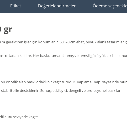
Etiket
Değerlelendirmeler
Ödeme seçenekle
 gr
num
gerektiren işler için konumlanır. 50×70 cm ebat, büyük alanlı tasarımlar i
ısını ortadan kaldırır. Her baskı, tamamlanmış ve temsil gücü yüksek bir sonuç 
unu öncelik alan baskı odaklı bir kağıt türüdür. Kaplamalı yapı sayesinde mür
tabilite ile desteklenir. Sonuç: etkileyici, dengeli ve profesyonel baskılar.
ilir. Bu seviyede kağıt: