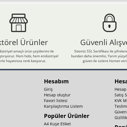
ktörel Ürünler
Güvenli Alışv
üstriyel amaçlı ürün çeşitlerimi ile
Sitemiz SSL Sertifikası ile şifrele
laştırıyoruz. Hem hobi, hem endüstriyel
bundan daha önemlisi, Yarım yüzyıll
rle hayatınıza renk katıyoruz.
güven ile sizlere hizmet ver
Hesabım
Hes
Giriş
Hesap
Hesap oluştur
Satış 
Favori listesi
KVK M
Karşılaştırma Listem
Teslim
Güvenl
Popüler Ürünler
Gizlili
A4 Kuşe Etiket