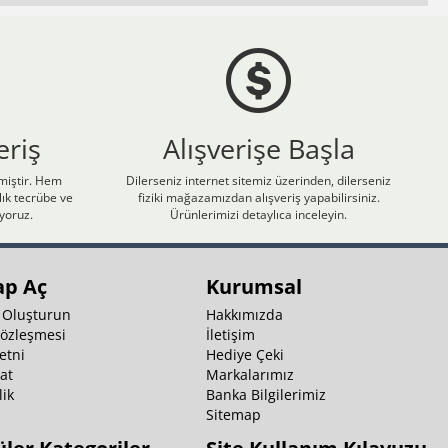
eriş
Alışverişe Başla
nmiştir. Hem
Dilerseniz internet sitemiz üzerinden, dilerseniz
ık tecrübe ve
fiziki mağazamızdan alışveriş yapabilirsiniz.
iyoruz.
Ürünlerimizi detaylıca inceleyin.
ap Aç
Kurumsal
 Oluşturun
Hakkımızda
Sözleşmesi
İletişim
etni
Hediye Çeki
at
Markalarımız
ik
Banka Bilgilerimiz
k
Sitemap