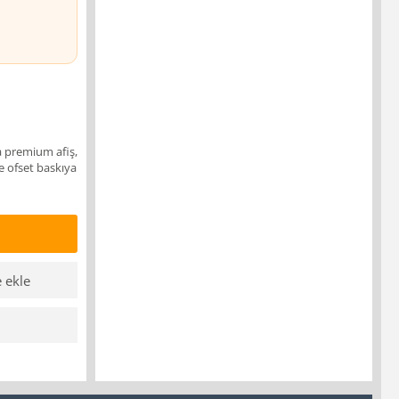
a premium afiş,
e ofset baskıya
e ekle