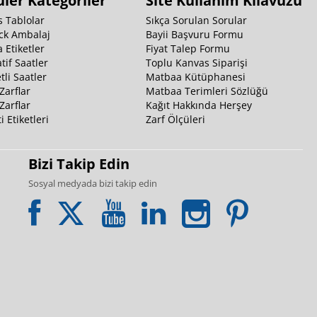
ler Kategoriler
Site Kullanım Kılavuzu
 Tablolar
Sıkça Sorulan Sorular
ck Ambalaj
Bayii Başvuru Formu
 Etiketler
Fiyat Talep Formu
tif Saatler
Toplu Kanvas Siparişi
li Saatler
Matbaa Kütüphanesi
Zarflar
Matbaa Terimleri Sözlüğü
Zarflar
Kağıt Hakkında Herşey
i Etiketleri
Zarf Ölçüleri
Bizi Takip Edin
Sosyal medyada bizi takip edin