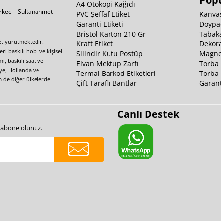
Popü
A4 Otokopi Kağıdı
irkeci - Sultanahmet
PVC Şeffaf Etiket
Kanvas
Garanti Etiketi
Doypa
Bristol Karton 210 Gr
Tabaka
yet yürütmektedir.
Kraft Etiket
Dekora
i baskılı hobi ve kişisel
Silindir Kutu Postüp
Magnet
i, baskılı saat ve
Elvan Mektup Zarfı
Torba 
iye, Hollanda ve
Termal Barkod Etiketleri
Torba 
m de diğer ülkelerde
Çift Taraflı Bantlar
Garant
Canlı Destek
e abone olunuz.