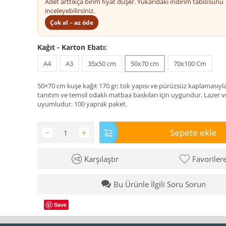
Adet arttıkça birim fiyat düşer. Yukarıdaki indirim tablosunu
inceleyebilirsiniz.
Çok al – az öde
Kağıt - Karton Ebatı:
A4
A3
35x50 cm
50x70 cm
70x100 Cm
50×70 cm kuşe kağıt 170 gr; tok yapısı ve pürüzsüz kaplamasıyl
tanıtım ve temsil odaklı matbaa baskıları için uygundur. Lazer v
uyumludur. 100 yaprak paket.
Sepete ekle
−
+
Karşılaştır
Favoriler
Bu Ürünle İlgili Soru Sorun
Save