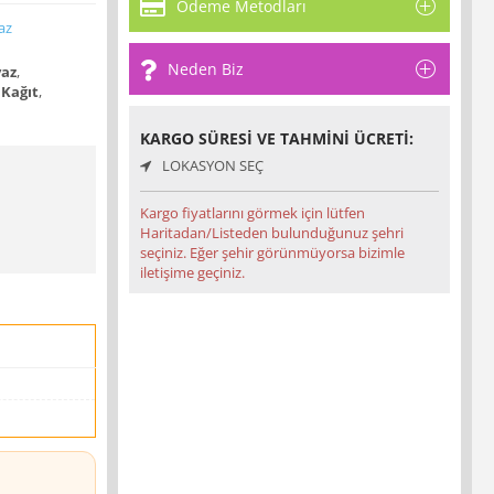
Ödeme Metodları
az
Neden Biz
az
,
Kağıt
,
KARGO SÜRESI VE TAHMINI ÜCRETI:
LOKASYON SEÇ
Kargo fiyatlarını görmek için lütfen
Haritadan/Listeden bulunduğunuz şehri
seçiniz. Eğer şehir görünmüyorsa bizimle
iletişime geçiniz.