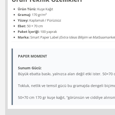
Ürün Türü:
Kuşe Kağıt
Gramaj:
170 gr/m²
Yüzey:
Kaplamalı / Pürüzsüz
Ebat:
50 × 70 cm
Paket İçeriği:
100 yaprak
Marka:
Smart Paper Label
(Extra Ideas Bilişim ve Matbaamarketi
PAPER MOMENT
Sunum Gücü:
Büyük ebatta baskı, yalnızca alan değil etki ister. 50×70
Tokluk, netlik ve temsil gücü bu gramajda dengeli biçimd
50×70 cm 170 gr kuşe kağıt, “görünsün ve ciddiye alınsın” 