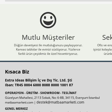
Mutlu Müşteriler
Se
Düğün davetiyesi ile mutluluğunuzu paylaşıyoruz.
Ofis ve end
Kanvas tablolar ile evinizi süslüyoruz. Yüzlerce
işinizi kolay
farklı ürün çeşidimiz ile özel hissettiriyoruz.
ürünle
Kısaca Biz
Extra Ideas Bilişim İç ve Dış Tic. Ltd. Şti
Iban: TR45 0004 6000 8088 8000 1001 87
OPERASYON - ÜRETİM - SHOWROOM - TESLİMAT
Güzelyurt Mahallesi, 2113 Sokak, No: 6-8B, 34115, Esenyurt-İstanbul
destek@matbaamarketi.com
matbaamarketi.com |
GENEL MERKEZ