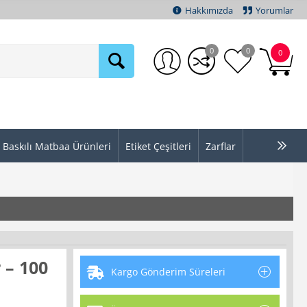
Hakkımızda
Yorumlar
0
0
0
Baskılı Matbaa Ürünleri
Etiket Çeşitleri
Zarflar
 – 100
Kargo Gönderim Süreleri