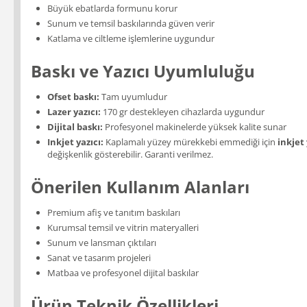
Büyük ebatlarda formunu korur
Sunum ve temsil baskılarında güven verir
Katlama ve ciltleme işlemlerine uygundur
Baskı ve Yazıcı Uyumluluğu
Ofset baskı:
Tam uyumludur
Lazer yazıcı:
170 gr destekleyen cihazlarda uygundur
Dijital baskı:
Profesyonel makinelerde yüksek kalite sunar
Inkjet yazıcı:
Kaplamalı yüzey mürekkebi emmediği için
inkjet
değişkenlik gösterebilir. Garanti verilmez.
Önerilen Kullanım Alanları
Premium afiş ve tanıtım baskıları
Kurumsal temsil ve vitrin materyalleri
Sunum ve lansman çıktıları
Sanat ve tasarım projeleri
Matbaa ve profesyonel dijital baskılar
Ürün Teknik Özellikleri