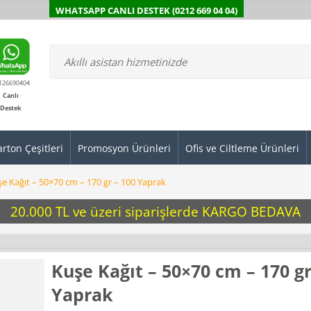
WHATSAPP CANLI DESTEK (0212 669 04 04)
126690404
Canlı
Destek
arton Çeşitleri
Promosyon Ürünleri
Ofis ve Ciltleme Ürünleri
e Kağıt – 50×70 cm – 170 gr – 100 Yaprak
20.000 TL ve üzeri siparişlerde KARGO BEDAVA
Kuşe Kağıt – 50×70 cm – 170 gr
Yaprak