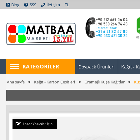
Blog
SSS
İletişim
TL
02
KATEGORILER
Doypack Ürünleri
Kağıt - K
Ana sayfa
Kağıt - Karton Çeşitleri
Gramajlı Kuşe Kağıtlar
Kuş
Lazer Yazıcılar İçin