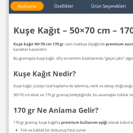
Açıklama
Özellikler
Ürün Seçenekleri
Kuşe Kağıt – 50×70 cm – 170
Kuşe kağıt 50×70 cm 170 gr
, tam matbaa ölçeğinde
premium su
karakter kazandırır.
Bu gramajda kuşe kağıt, afiş ve tanıtım baskılarında “geçici çıktı” alg
Kuşe Kağıt Nedir?
Kuşe kağıt, yüzeyi özel kaplama ile işlenmiş, renk ve detay doğruluğ
50×70 cm ebat ve 170 gr gramaj birleştiğinde, bu avantajlar tokluk ve s
170 gr Ne Anlama Gelir?
170 gr gramaj, kuşe kağıtta
premium kullanım eşiği
olarak kabul ed
Tok ve kaliteli bir dokunuş hissi sunar