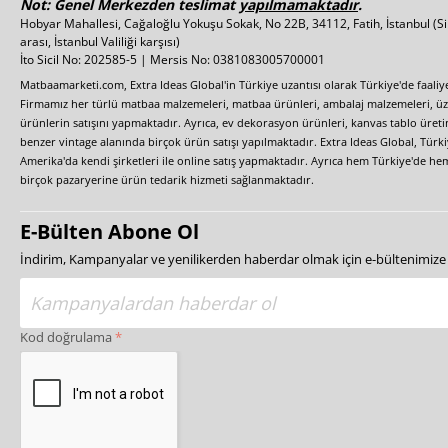
Not: Genel Merkezden teslimat
yapılmamaktadır
.
Hobyar Mahallesi, Cağaloğlu Yokuşu Sokak, No 22B, 34112, Fatih, İstanbul
(S
arası, İstanbul Valiliği karşısı)
İto Sicil No: 202585-5 | Mersis No: 0381083005700001
Matbaamarketi.com, Extra Ideas Global'in Türkiye uzantısı olarak Türkiye'de faali
Firmamız her türlü matbaa malzemeleri, matbaa ürünleri, ambalaj malzemeleri, üzer
ürünlerin satışını yapmaktadır. Ayrıca, ev dekorasyon ürünleri, kanvas tablo üretim
benzer vintage alanında birçok ürün satışı yapılmaktadır. Extra Ideas Global, Türk
Amerika'da kendi şirketleri ile online satış yapmaktadır. Ayrıca hem Türkiye'de he
birçok pazaryerine ürün tedarik hizmeti sağlanmaktadır.
E-Bülten Abone Ol
İndirim, Kampanyalar ve yenilikerden haberdar olmak için e-bültenimiz
Kod doğrulama