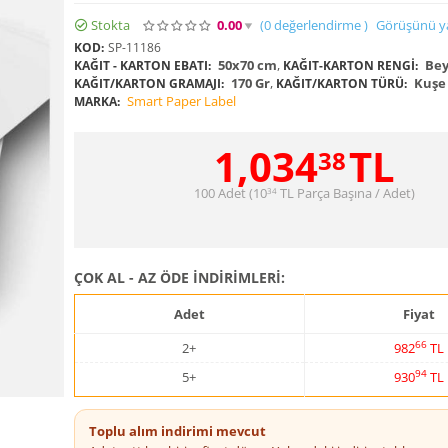
Stokta
0.00
(0
değerlendirme
)
Görüşünü y
KOD:
SP-11186
50x70 cm
,
Bey
KAĞIT - KARTON EBATI:
KAĞIT-KARTON RENGI:
170 Gr
,
Kuşe 
KAĞIT/KARTON GRAMAJI:
KAĞIT/KARTON TÜRÜ:
Smart Paper Label
MARKA:
1,034
TL
38
100 Adet (
10
TL
Parça Başına / Adet)
34
ÇOK AL - AZ ÖDE İNDİRİMLERİ:
Adet
Fiyat
66
2+
982
TL
94
5+
930
TL
Toplu alım indirimi mevcut