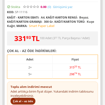
Stokta
0.00
(0
)
Görüşünü yaz
KOD:
SP-11116
A4
,
Beyaz
,
KAĞIT - KARTON EBATI:
KAĞIT-KARTON RENGI:
300 Gr
,
Kuşe
KAĞIT/KARTON GRAMAJI:
KAĞIT/KARTON TÜRÜ:
Kağıt
,
Smart Paper Label
MARKA:
331
TL
93
100 Adet (
3
TL
Parça Başına / Adet)
32
ÇOK AL - AZ ÖDE İNDİRİMLERİ:
Adet
Fiyat
33
2+
315
TL
74
5+
298
TL
Toplu alım indirimi mevcut
Adet arttıkça birim fiyat düşer. Yukarıdaki indirim tablosunu
inceleyebilirsiniz.
Çok al – az öde