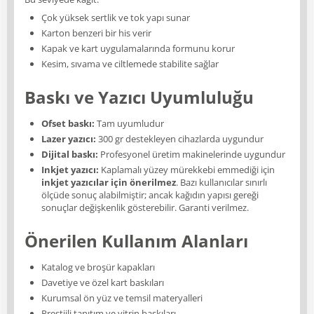
Çok yüksek sertlik ve tok yapı sunar
Karton benzeri bir his verir
Kapak ve kart uygulamalarında formunu korur
Kesim, sıvama ve ciltlemede stabilite sağlar
Baskı ve Yazıcı Uyumluluğu
Ofset baskı:
Tam uyumludur
Lazer yazıcı:
300 gr destekleyen cihazlarda uygundur
Dijital baskı:
Profesyonel üretim makinelerinde uygundur
Inkjet yazıcı:
Kaplamalı yüzey mürekkebi emmediği için
inkjet yazıcılar için önerilmez
. Bazı kullanıcılar sınırlı
ölçüde sonuç alabilmiştir; ancak kağıdın yapısı gereği
sonuçlar değişkenlik gösterebilir. Garanti verilmez.
Önerilen Kullanım Alanları
Katalog ve broşür kapakları
Davetiye ve özel kart baskıları
Kurumsal ön yüz ve temsil materyalleri
Prestijli tanıtım ve vitrin baskıları