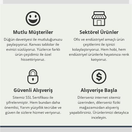
Mutlu Müşteriler
Sektörel Ürünler
Düğün davetiyesi ile mutluluğunuzu
Ofis ve endüstriyel amaçlı ürün
paylaşıyoruz. Kanvas tablolar ile
çeşitlerimi ile işinizi
evinizi süslüyoruz. Yüzlerce farklı
kolaylaştırıyoruz. Hem hobi, hem
ürün çeşidimiz ile özel
endüstriyel ürünlerle hayatınıza renk
hissettiriyoruz.
katıyoruz.
Güvenli Alışveriş
Alışverişe Başla
Sitemiz SSL Sertifikası ile
Dilerseniz internet sitemiz
şifrelenmiştir. Hem bundan daha
üzerinden, dilerseniz fiziki
önemlisi, Yarım yüzyıllık tecrübe ve
mağazamızdan alışveriş
güven ile sizlere hizmet veriyoruz.
yapabilirsiniz. Ürünlerimizi detaylıca
inceleyin.