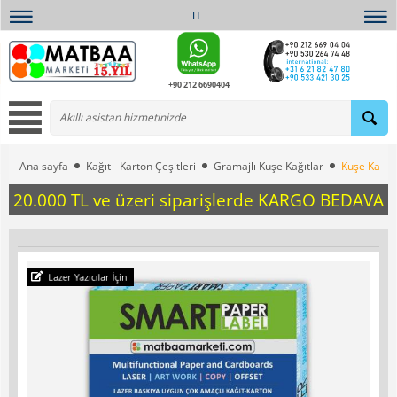
TL
+90 212 6690404
Ana sayfa
Kağıt - Karton Çeşitleri
Gramajlı Kuşe Kağıtlar
Kuşe Kağıt 
20.000 TL ve üzeri siparişlerde KARGO BEDAVA
Lazer Yazıcılar İçin