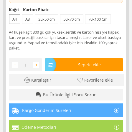
Kağıt - Karton Ebatı:
A4
A3
35x50 cm
50x70 cm
70x100 Cm
A4 kuşe kağıt 300 gr; çok yüksek sertlik ve karton hissiyle kapak,
kart ve prestijli baskılar için tasarlanmıştır. Lazer ve ofset baskıya
uygundur. Yapısal ve temsil odaklı işler için idealdir. 100 yaprak
paket.
−
+
Sepete ekle
Karşılaştır
Favorilere ekle
Bu Ürünle İlgili Soru Sorun
Kargo Gönderim Süreleri
Ödeme Metodları