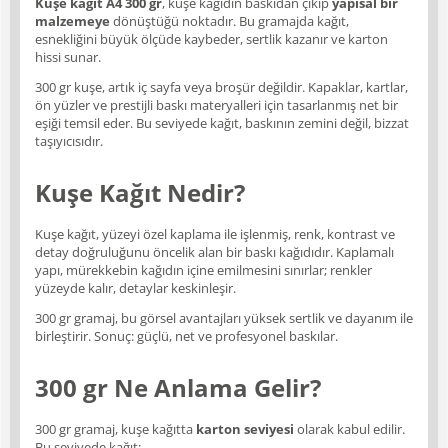
Kuşe kağıt A4 300 gr
, kuşe kağıdın baskıdan çıkıp
yapısal bir
malzemeye
dönüştüğü noktadır. Bu gramajda kağıt,
esnekliğini büyük ölçüde kaybeder, sertlik kazanır ve karton
hissi sunar.
300 gr kuşe, artık iç sayfa veya broşür değildir. Kapaklar, kartlar,
ön yüzler ve prestijli baskı materyalleri için tasarlanmış net bir
eşiği temsil eder. Bu seviyede kağıt, baskının zemini değil, bizzat
taşıyıcısıdır.
Kuşe Kağıt Nedir?
Kuşe kağıt, yüzeyi özel kaplama ile işlenmiş, renk, kontrast ve
detay doğruluğunu öncelik alan bir baskı kağıdıdır. Kaplamalı
yapı, mürekkebin kağıdın içine emilmesini sınırlar; renkler
yüzeyde kalır, detaylar keskinleşir.
300 gr gramaj, bu görsel avantajları yüksek sertlik ve dayanım ile
birleştirir. Sonuç: güçlü, net ve profesyonel baskılar.
300 gr Ne Anlama Gelir?
300 gr gramaj, kuşe kağıtta
karton seviyesi
olarak kabul edilir.
Bu seviyede kağıt: