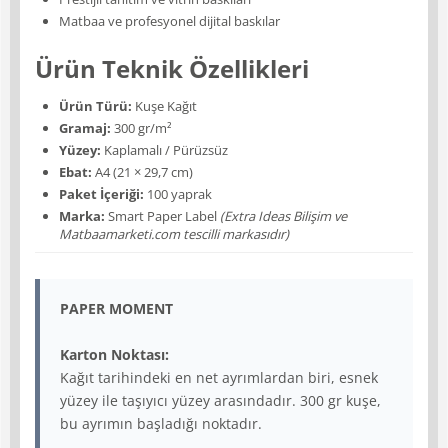
Matbaa ve profesyonel dijital baskılar
Ürün Teknik Özellikleri
Ürün Türü:
Kuşe Kağıt
Gramaj:
300 gr/m²
Yüzey:
Kaplamalı / Pürüzsüz
Ebat:
A4 (21 × 29,7 cm)
Paket İçeriği:
100 yaprak
Marka:
Smart Paper Label
(Extra Ideas Bilişim ve
Matbaamarketi.com tescilli markasıdır)
PAPER MOMENT
Karton Noktası:
Kağıt tarihindeki en net ayrımlardan biri, esnek
yüzey ile taşıyıcı yüzey arasındadır. 300 gr kuşe,
bu ayrımın başladığı noktadır.