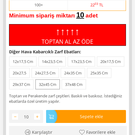
03
100+
22
TL
10
Minimum sipariş miktarı
adet
.
↑↑↑↑↑
TOPTAN AL AZ ÖDE
Diğer Hava Kabarcıklı Zarf Ebatları:
12x17,5 Cm
14x23,5 Cm
17x23,5 Cm
20x17,5 Cm
20x27,5
24x27,5 Cm
24x35 Cm
25x35 Cm
29x37 Cm
32x45 Cm
37x48 Cm
Toptan ve Perakende zarf çeşitleri. Baskılı ve baskısız. İstediğiniz
ebatlarda özel üretim yapılır.
−
+
Sepete ekle
Karşılaştır
Favorilere ekle