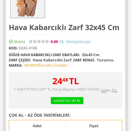
Hava Kabarcıklı Zarf 32x45 Cm
Stokta
0.00
(0
)
Görüşünü yaz
KOD:
DZAS-9108
32x45 Cm
,
DIĞER HAVA KABARCIKLI ZARF EBATLARI:
Hava Kabarcıklı Zarf
,
Turuncu
,
ZARF ÇEŞIDI:
ZARF RENGI:
WOWOffice Ofis Ürünleri
MARKA:
24
TL
48
1 ADET FİYATI (
24
TL
Parça Başına / ADET FİYATI)
48
30
TL
60
KAZANCINIZ:
6
TL
12
ÇOK AL - AZ ÖDE İNDİRİMLERİ:
Adet
Fiyat