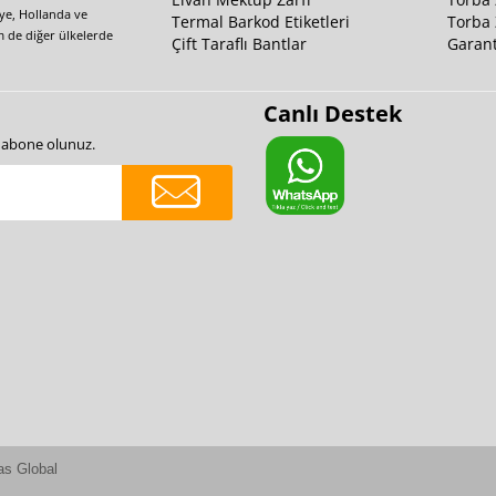
iye, Hollanda ve
Termal Barkod Etiketleri
Torba 
m de diğer ülkelerde
Çift Taraflı Bantlar
Garant
Canlı Destek
e abone olunuz.
as Global