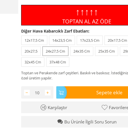
↑↑↑↑↑
TOPTAN AL AZ ÖDE
Diğer Hava Kabarcıklı Zarf Ebatları:
12x17,5 Cm
14x23,5 Cm
17x23,5 Cm
20x17,5 Cm
20x27,5
24x27,5 Cm
24x35 Cm
25x35 Cm
29
32x45 Cm
37x48 Cm
Toptan ve Perakende zarf çeşitleri. Baskılı ve baskısız. İstediğini
özel üretim yapılır.
Sepete ekle
−
+
Karşılaştır
Favoriler
Bu Ürünle İlgili Soru Sorun