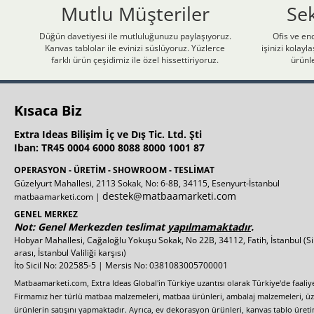
Mutlu Müşteriler
Se
Düğün davetiyesi ile mutluluğunuzu paylaşıyoruz.
Ofis ve end
Kanvas tablolar ile evinizi süslüyoruz. Yüzlerce
işinizi kolay
farklı ürün çeşidimiz ile özel hissettiriyoruz.
ürünle
Kısaca Biz
Extra Ideas Bilişim İç ve Dış Tic. Ltd. Şti
Iban: TR45 0004 6000 8088 8000 1001 87
OPERASYON - ÜRETİM - SHOWROOM - TESLİMAT
Güzelyurt Mahallesi, 2113 Sokak, No: 6-8B, 34115, Esenyurt-İstanbul
destek@matbaamarketi.com
matbaamarketi.com |
GENEL MERKEZ
Not: Genel Merkezden teslimat
yapılmamaktadır
.
Hobyar Mahallesi, Cağaloğlu Yokuşu Sokak, No 22B, 34112, Fatih, İstanbul
(S
arası, İstanbul Valiliği karşısı)
İto Sicil No: 202585-5 | Mersis No: 0381083005700001
Matbaamarketi.com, Extra Ideas Global'in Türkiye uzantısı olarak Türkiye'de faali
Firmamız her türlü matbaa malzemeleri, matbaa ürünleri, ambalaj malzemeleri, üzer
ürünlerin satışını yapmaktadır. Ayrıca, ev dekorasyon ürünleri, kanvas tablo üretim