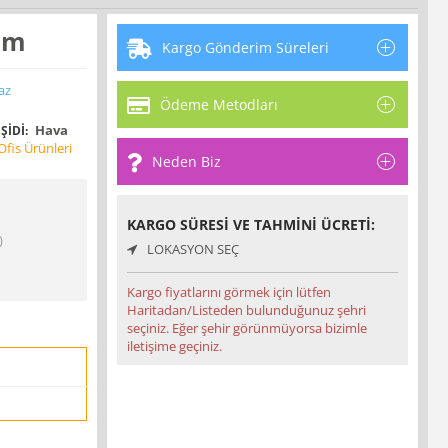
Cm
Kargo Gönderim Süreleri
az
Ödeme Metodları
Hava
ŞIDI:
fis Ürünleri
Neden Biz
KARGO SÜRESI VE TAHMINI ÜCRETI:
)
LOKASYON SEÇ
Kargo fiyatlarını görmek için lütfen
Haritadan/Listeden bulunduğunuz şehri
seçiniz. Eğer şehir görünmüyorsa bizimle
iletişime geçiniz.