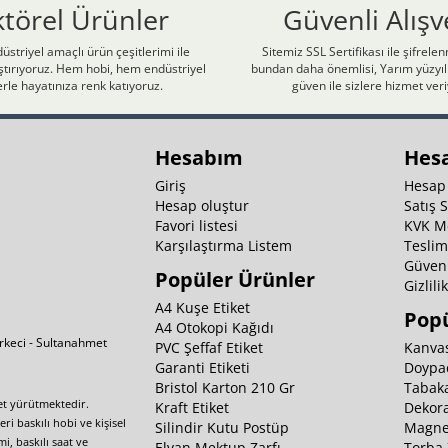
ktörel Ürünler
Güvenli Alışv
üstriyel amaçlı ürün çeşitlerimi ile
Sitemiz SSL Sertifikası ile şifrele
laştırıyoruz. Hem hobi, hem endüstriyel
bundan daha önemlisi, Yarım yüzyıll
rle hayatınıza renk katıyoruz.
güven ile sizlere hizmet ver
Hesabım
Hes
Giriş
Hesap
Hesap oluştur
Satış 
Favori listesi
KVK M
Karşılaştırma Listem
Teslim
Güvenl
Popüler Ürünler
Gizlili
A4 Kuşe Etiket
Popü
A4 Otokopi Kağıdı
irkeci - Sultanahmet
PVC Şeffaf Etiket
Kanvas
Garanti Etiketi
Doypa
Bristol Karton 210 Gr
Tabaka
yet yürütmektedir.
Kraft Etiket
Dekora
i baskılı hobi ve kişisel
Silindir Kutu Postüp
Magnet
i, baskılı saat ve
Elvan Mektup Zarfı
Torba 