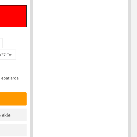
x37 Cm
z ebatlarda
e ekle