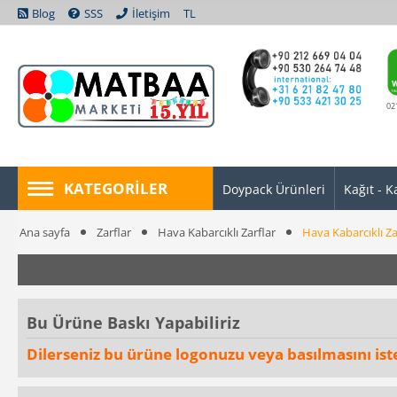
Blog
SSS
İletişim
TL
02
KATEGORILER
Doypack Ürünleri
Kağıt - K
Ana sayfa
Zarflar
Hava Kabarcıklı Zarflar
Hava Kabarcıklı Z
Bu Ürüne Baskı Yapabiliriz
Dilerseniz bu ürüne logonuzu veya basılmasını istedi