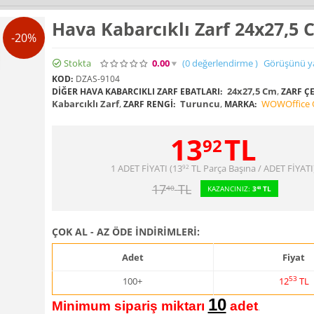
Hava Kabarcıklı Zarf 24x27,5 
-20%
Stokta
0.00
(0
değerlendirme
)
Görüşünü y
KOD:
DZAS-9104
24x27,5 Cm
,
DIĞER HAVA KABARCIKLI ZARF EBATLARI:
ZARF ÇE
Kabarcıklı Zarf
,
Turuncu
,
WOWOffice O
ZARF RENGI:
MARKA:
13
TL
92
1 ADET FİYATI (
13
TL
Parça Başına / ADET FİYATI
92
17
TL
40
KAZANCINIZ:
3
TL
48
ÇOK AL - AZ ÖDE İNDİRİMLERİ:
Adet
Fiyat
53
100+
12
TL
10
Minimum sipariş miktarı
adet
.