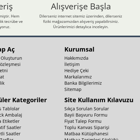
eriş
Alışverişe Başla
nmiştir. Hem
Dilerseniz internet sitemiz üzerinden, dilerseniz
ık tecrübe ve
fiziki mağazamızdan alışveriş yapabilirsiniz.
iyoruz.
Ürünlerimizi detaylıca inceleyin.
ap Aç
Kurumsal
 Oluşturun
Hakkımızda
Sözleşmesi
İletişim
etni
Hediye Çeki
at
Markalarımız
ik
Banka Bilgilerimiz
k
Sitemap
ler Kategoriler
Site Kullanım Kılavuzu
 Tablolar
Sıkça Sorulan Sorular
ck Ambalaj
Bayii Başvuru Formu
 Etiketler
Fiyat Talep Formu
tif Saatler
Toplu Kanvas Siparişi
li Saatler
Matbaa Kütüphanesi
Zarflar
Matbaa Terimleri Sözlüğü