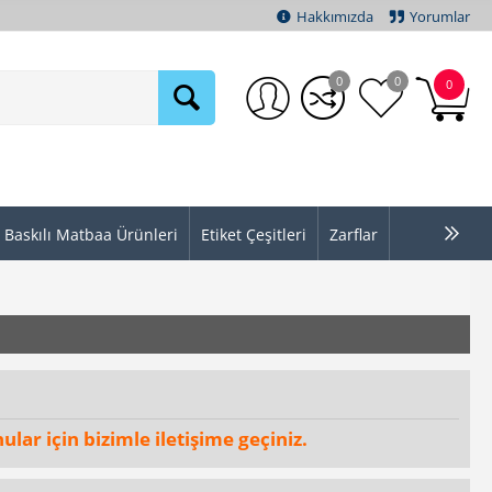
Hakkımızda
Yorumlar
0
0
0
Baskılı Matbaa Ürünleri
Etiket Çeşitleri
Zarflar
ular için bizimle iletişime geçiniz.