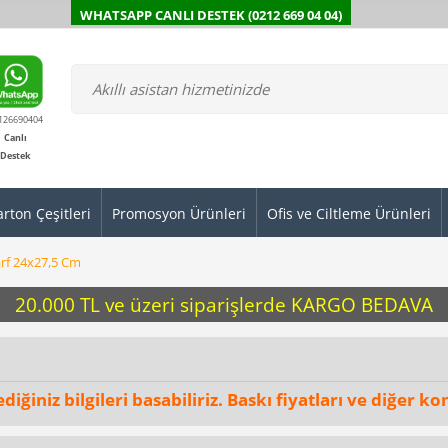
WHATSAPP CANLI DESTEK (0212 669 04 04)
126690404
Canlı
Destek
arton Çeşitleri
Promosyon Ürünleri
Ofis ve Ciltleme Ürünleri
arf 24x27,5 Cm
20.000 TL ve üzeri siparişlerde KARGO BEDAVA
ğiniz bilgileri basabiliriz. Baskı fiyatları ve diğer kon