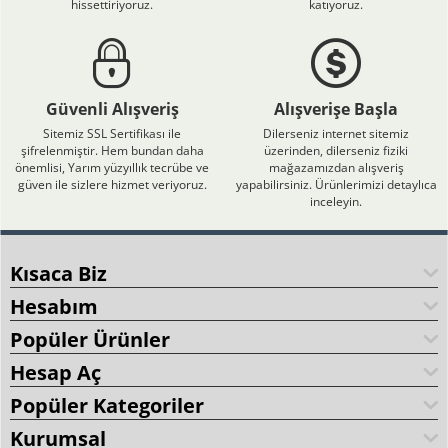
hissettiriyoruz.
katıyoruz.
Güvenli Alışveriş
Alışverişe Başla
Sitemiz SSL Sertifikası ile
Dilerseniz internet sitemiz
şifrelenmiştir. Hem bundan daha
üzerinden, dilerseniz fiziki
önemlisi, Yarım yüzyıllık tecrübe ve
mağazamızdan alışveriş
güven ile sizlere hizmet veriyoruz.
yapabilirsiniz. Ürünlerimizi detaylıca
inceleyin.
Kısaca Biz
Hesabım
Popüler Ürünler
Hesap Aç
Popüler Kategoriler
Kurumsal