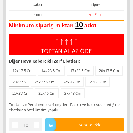
Adet
Fiyat
10
100+
12
TL
10
Minimum sipariş miktarı
adet
.
↑↑↑↑↑
TOPTAN AL AZ ÖDE
Diğer Hava Kabarcıklı Zarf Ebatları:
12x17,5 Cm
14x23,5 Cm
17x23,5 Cm
20x17,5 Cm
20x27,5
24x27,5 Cm
24x35 Cm
25x35 Cm
29x37 Cm
32x45 Cm
37x48 Cm
Toptan ve Perakende zarf çeşitleri. Baskılı ve baskısız. İstediğiniz
ebatlarda özel üretim yapılır.
−
+
Sepete ekle