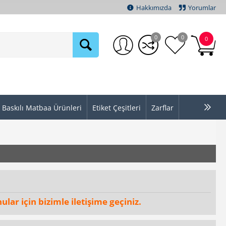
Hakkımızda
Yorumlar
0
0
0
Baskılı Matbaa Ürünleri
Etiket Çeşitleri
Zarflar
ular için bizimle iletişime geçiniz.