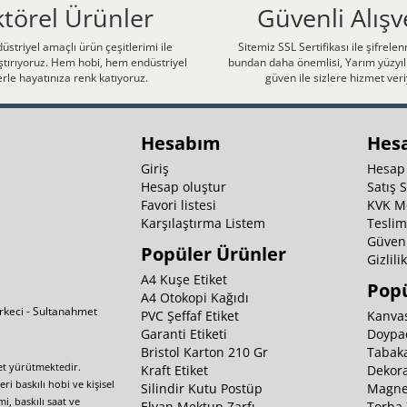
ktörel Ürünler
Güvenli Alışv
üstriyel amaçlı ürün çeşitlerimi ile
Sitemiz SSL Sertifikası ile şifrele
laştırıyoruz. Hem hobi, hem endüstriyel
bundan daha önemlisi, Yarım yüzyıll
rle hayatınıza renk katıyoruz.
güven ile sizlere hizmet ver
Hesabım
Hes
Giriş
Hesap
Hesap oluştur
Satış 
Favori listesi
KVK M
Karşılaştırma Listem
Teslim
Güvenl
Popüler Ürünler
Gizlili
A4 Kuşe Etiket
Popü
A4 Otokopi Kağıdı
irkeci - Sultanahmet
PVC Şeffaf Etiket
Kanvas
Garanti Etiketi
Doypa
Bristol Karton 210 Gr
Tabaka
yet yürütmektedir.
Kraft Etiket
Dekora
i baskılı hobi ve kişisel
Silindir Kutu Postüp
Magnet
i, baskılı saat ve
Elvan Mektup Zarfı
Torba 