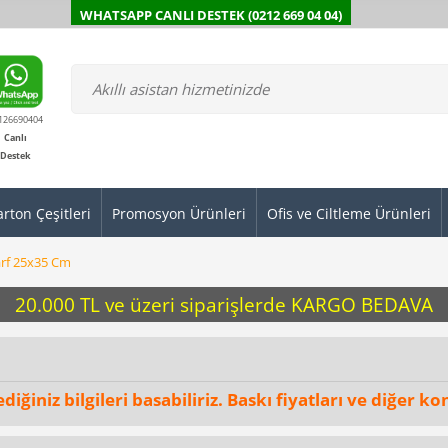
WHATSAPP CANLI DESTEK (0212 669 04 04)
126690404
Canlı
Destek
arton Çeşitleri
Promosyon Ürünleri
Ofis ve Ciltleme Ürünleri
arf 25x35 Cm
20.000 TL ve üzeri siparişlerde KARGO BEDAVA
ğiniz bilgileri basabiliriz. Baskı fiyatları ve diğer kon