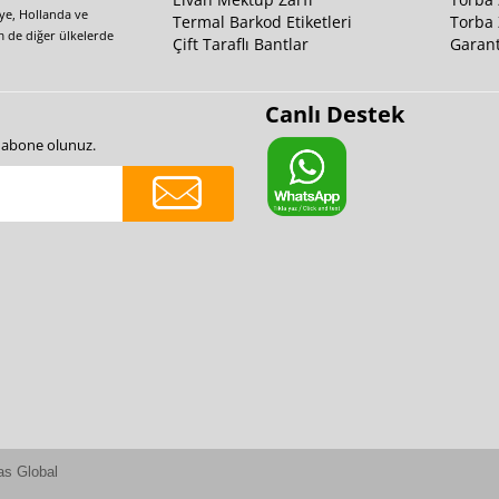
iye, Hollanda ve
Termal Barkod Etiketleri
Torba 
m de diğer ülkelerde
Çift Taraflı Bantlar
Garant
Canlı Destek
e abone olunuz.
as Global