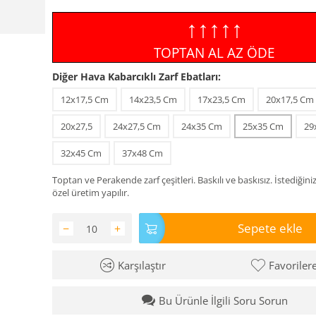
↑↑↑↑↑
TOPTAN AL AZ ÖDE
Diğer Hava Kabarcıklı Zarf Ebatları:
12x17,5 Cm
14x23,5 Cm
17x23,5 Cm
20x17,5 Cm
20x27,5
24x27,5 Cm
24x35 Cm
25x35 Cm
29
32x45 Cm
37x48 Cm
Toptan ve Perakende zarf çeşitleri. Baskılı ve baskısız. İstediğini
özel üretim yapılır.
Sepete ekle
−
+
Karşılaştır
Favoriler
Bu Ürünle İlgili Soru Sorun