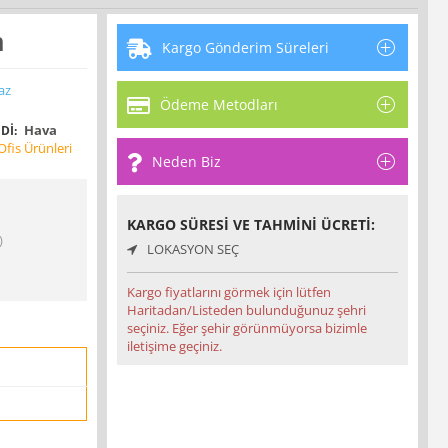
m
Kargo Gönderim Süreleri
az
Ödeme Metodları
Hava
DI:
fis Ürünleri
Neden Biz
KARGO SÜRESI VE TAHMINI ÜCRETI:
)
LOKASYON SEÇ
Kargo fiyatlarını görmek için lütfen
Haritadan/Listeden bulunduğunuz şehri
seçiniz. Eğer şehir görünmüyorsa bizimle
iletişime geçiniz.