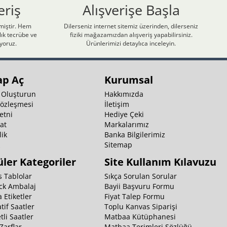
eriş
Alışverişe Başla
nmiştir. Hem
Dilerseniz internet sitemiz üzerinden, dilerseniz
ık tecrübe ve
fiziki mağazamızdan alışveriş yapabilirsiniz.
iyoruz.
Ürünlerimizi detaylıca inceleyin.
ap Aç
Kurumsal
 Oluşturun
Hakkımızda
Sözleşmesi
İletişim
etni
Hediye Çeki
at
Markalarımız
ik
Banka Bilgilerimiz
k
Sitemap
ler Kategoriler
Site Kullanım Kılavuzu
 Tablolar
Sıkça Sorulan Sorular
ck Ambalaj
Bayii Başvuru Formu
 Etiketler
Fiyat Talep Formu
tif Saatler
Toplu Kanvas Siparişi
li Saatler
Matbaa Kütüphanesi
Zarflar
Matbaa Terimleri Sözlüğü