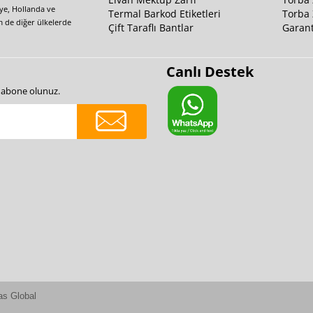
iye, Hollanda ve
Termal Barkod Etiketleri
Torba 
m de diğer ülkelerde
Çift Taraflı Bantlar
Garant
Canlı Destek
e abone olunuz.
as Global