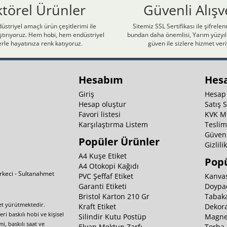
ktörel Ürünler
Güvenli Alışv
üstriyel amaçlı ürün çeşitlerimi ile
Sitemiz SSL Sertifikası ile şifrele
laştırıyoruz. Hem hobi, hem endüstriyel
bundan daha önemlisi, Yarım yüzyıll
rle hayatınıza renk katıyoruz.
güven ile sizlere hizmet ver
Hesabım
Hes
Giriş
Hesap
Hesap oluştur
Satış 
Favori listesi
KVK M
Karşılaştırma Listem
Teslim
Güvenl
Popüler Ürünler
Gizlili
A4 Kuşe Etiket
Popü
A4 Otokopi Kağıdı
irkeci - Sultanahmet
PVC Şeffaf Etiket
Kanvas
Garanti Etiketi
Doypa
Bristol Karton 210 Gr
Tabaka
yet yürütmektedir.
Kraft Etiket
Dekora
i baskılı hobi ve kişisel
Silindir Kutu Postüp
Magnet
i, baskılı saat ve
Elvan Mektup Zarfı
Torba 