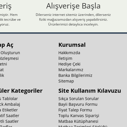
eriş
Alışverişe Başla
nmiştir. Hem
Dilerseniz internet sitemiz üzerinden, dilerseniz
ık tecrübe ve
fiziki mağazamızdan alışveriş yapabilirsiniz.
iyoruz.
Ürünlerimizi detaylıca inceleyin.
ap Aç
Kurumsal
 Oluşturun
Hakkımızda
Sözleşmesi
İletişim
etni
Hediye Çeki
at
Markalarımız
ik
Banka Bilgilerimiz
k
Sitemap
ler Kategoriler
Site Kullanım Kılavuzu
 Tablolar
Sıkça Sorulan Sorular
ck Ambalaj
Bayii Başvuru Formu
 Etiketler
Fiyat Talep Formu
tif Saatler
Toplu Kanvas Siparişi
li Saatler
Matbaa Kütüphanesi
Zarflar
Matbaa Terimleri Sözlüğü