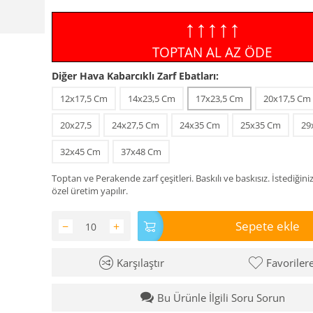
↑↑↑↑↑
TOPTAN AL AZ ÖDE
Diğer Hava Kabarcıklı Zarf Ebatları:
12x17,5 Cm
14x23,5 Cm
17x23,5 Cm
20x17,5 Cm
20x27,5
24x27,5 Cm
24x35 Cm
25x35 Cm
29
32x45 Cm
37x48 Cm
Toptan ve Perakende zarf çeşitleri. Baskılı ve baskısız. İstediğini
özel üretim yapılır.
Sepete ekle
−
+
Karşılaştır
Favoriler
Bu Ürünle İlgili Soru Sorun