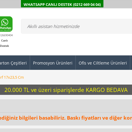
WHATSAPP CANLI DESTEK (0212 669 04 04)
126690404
Canlı
Destek
arton Çeşitleri
Promosyon Ürünleri
Ofis ve Ciltleme Ürünleri
arf 17x23,5 Cm
20.000 TL ve üzeri siparişlerde KARGO BEDAVA
ğiniz bilgileri basabiliriz. Baskı fiyatları ve diğer kon