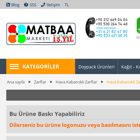
Blog
SSS
İletişim
TL
02
KATEGORILER
Doypack Ürünleri
Kağıt - K
Ana sayfa
Zarflar
Hava Kabarcıklı Zarflar
Hava Kabarcıklı Z
Bu Ürüne Baskı Yapabiliriz
Dilerseniz bu ürüne logonuzu veya basılmasını istedi