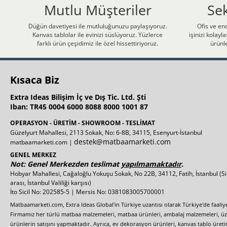
Mutlu Müşteriler
Se
Düğün davetiyesi ile mutluluğunuzu paylaşıyoruz.
Ofis ve end
Kanvas tablolar ile evinizi süslüyoruz. Yüzlerce
işinizi kolay
farklı ürün çeşidimiz ile özel hissettiriyoruz.
ürünle
Kısaca Biz
Extra Ideas Bilişim İç ve Dış Tic. Ltd. Şti
Iban: TR45 0004 6000 8088 8000 1001 87
OPERASYON - ÜRETİM - SHOWROOM - TESLİMAT
Güzelyurt Mahallesi, 2113 Sokak, No: 6-8B, 34115, Esenyurt-İstanbul
destek@matbaamarketi.com
matbaamarketi.com |
GENEL MERKEZ
Not: Genel Merkezden teslimat
yapılmamaktadır
.
Hobyar Mahallesi, Cağaloğlu Yokuşu Sokak, No 22B, 34112, Fatih, İstanbul
(S
arası, İstanbul Valiliği karşısı)
İto Sicil No: 202585-5 | Mersis No: 0381083005700001
Matbaamarketi.com, Extra Ideas Global'in Türkiye uzantısı olarak Türkiye'de faali
Firmamız her türlü matbaa malzemeleri, matbaa ürünleri, ambalaj malzemeleri, üzer
ürünlerin satışını yapmaktadır. Ayrıca, ev dekorasyon ürünleri, kanvas tablo üretim