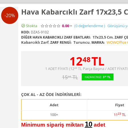
Hava Kabarcıklı Zarf 17x23,5 
-20%
Stokta
0.00
(0
değerlendirme
)
Görüşünü y
KOD:
DZAS-9102
17x23,5 Cm
,
DIĞER HAVA KABARCIKLI ZARF EBATLARI:
ZARF ÇE
Kabarcıklı Zarf
,
Turuncu
,
WOWOffice O
ZARF RENGI:
MARKA:
12
TL
48
1 ADET FİYATI (
12
TL
Parça Başına / ADET FİYATI
48
15
TL
60
KAZANCINIZ:
3
TL
12
ÇOK AL - AZ ÖDE İNDİRİMLERİ:
Adet
Fiyat
23
100+
11
TL
10
Minimum sipariş miktarı
adet
.