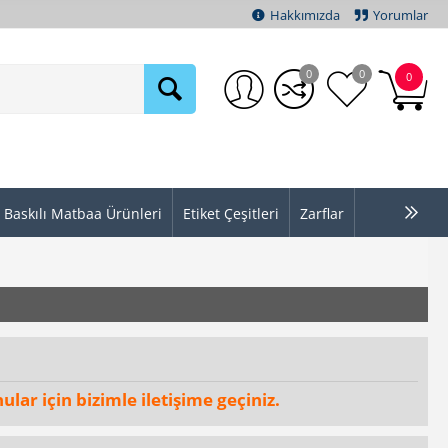
Hakkımızda
Yorumlar
0
0
0
Baskılı Matbaa Ürünleri
Etiket Çeşitleri
Zarflar
ular için bizimle iletişime geçiniz.