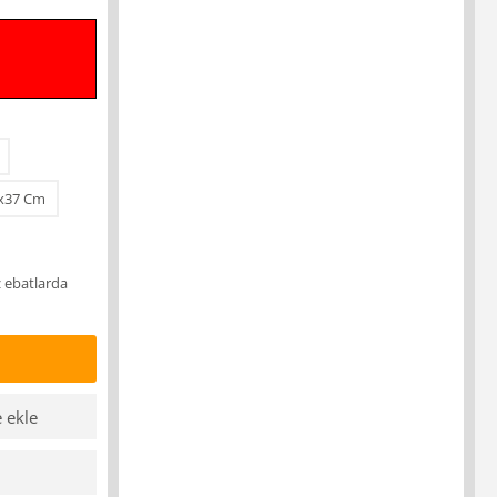
x37 Cm
z ebatlarda
e ekle