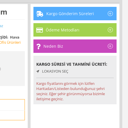
Cm
Kargo Gönderim Süreleri
az
Ödeme Metodları
Hava
ŞIDI:
fis Ürünleri
Neden Biz
KARGO SÜRESI VE TAHMINI ÜCRETI:
)
LOKASYON SEÇ
Kargo fiyatlarını görmek için lütfen
Haritadan/Listeden bulunduğunuz şehri
seçiniz. Eğer şehir görünmüyorsa bizimle
iletişime geçiniz.