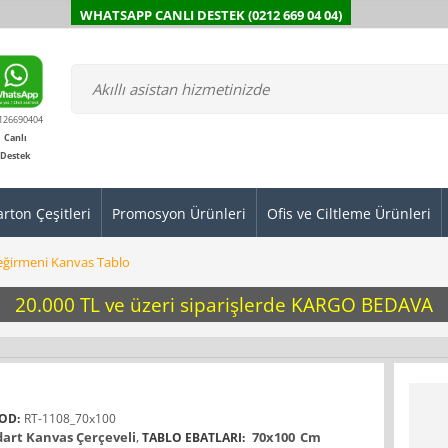
WHATSAPP CANLI DESTEK (0212 669 04 04)
126690404
Canlı
Destek
arton Çeşitleri
Promosyon Ürünleri
Ofis ve Ciltleme Ürünleri
eğirmeni Kanvas Tablo
20.000 TL ve üzeri siparişlerde KARGO BEDAVA
OD:
RT-1108_70x100
art Kanvas Çerçeveli
,
70x100
Cm
TABLO EBATLARI: