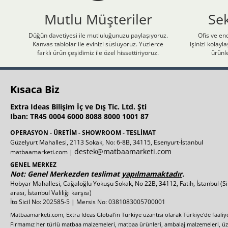
Mutlu Müşteriler
Se
Düğün davetiyesi ile mutluluğunuzu paylaşıyoruz.
Ofis ve end
Kanvas tablolar ile evinizi süslüyoruz. Yüzlerce
işinizi kolay
farklı ürün çeşidimiz ile özel hissettiriyoruz.
ürünle
Kısaca Biz
Extra Ideas Bilişim İç ve Dış Tic. Ltd. Şti
Iban: TR45 0004 6000 8088 8000 1001 87
OPERASYON - ÜRETİM - SHOWROOM - TESLİMAT
Güzelyurt Mahallesi, 2113 Sokak, No: 6-8B, 34115, Esenyurt-İstanbul
destek@matbaamarketi.com
matbaamarketi.com |
GENEL MERKEZ
Not: Genel Merkezden teslimat
yapılmamaktadır
.
Hobyar Mahallesi, Cağaloğlu Yokuşu Sokak, No 22B, 34112, Fatih, İstanbul
(S
arası, İstanbul Valiliği karşısı)
İto Sicil No: 202585-5 | Mersis No: 0381083005700001
Matbaamarketi.com, Extra Ideas Global'in Türkiye uzantısı olarak Türkiye'de faali
Firmamız her türlü matbaa malzemeleri, matbaa ürünleri, ambalaj malzemeleri, üzer