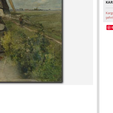
KAR
Karg
şehri