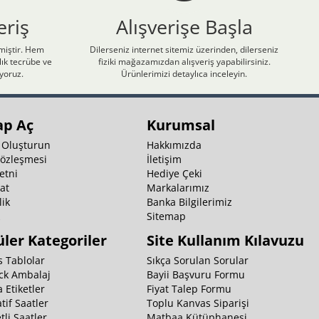
eriş
Alışverişe Başla
nmiştir. Hem
Dilerseniz internet sitemiz üzerinden, dilerseniz
ık tecrübe ve
fiziki mağazamızdan alışveriş yapabilirsiniz.
iyoruz.
Ürünlerimizi detaylıca inceleyin.
ap Aç
Kurumsal
 Oluşturun
Hakkımızda
Sözleşmesi
İletişim
etni
Hediye Çeki
at
Markalarımız
ik
Banka Bilgilerimiz
k
Sitemap
ler Kategoriler
Site Kullanım Kılavuzu
 Tablolar
Sıkça Sorulan Sorular
ck Ambalaj
Bayii Başvuru Formu
 Etiketler
Fiyat Talep Formu
tif Saatler
Toplu Kanvas Siparişi
li Saatler
Matbaa Kütüphanesi