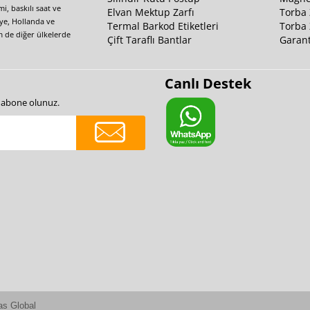
i, baskılı saat ve
Elvan Mektup Zarfı
Torba 
iye, Hollanda ve
Termal Barkod Etiketleri
Torba 
m de diğer ülkelerde
Çift Taraflı Bantlar
Garant
Canlı Destek
e abone olunuz.
as Global