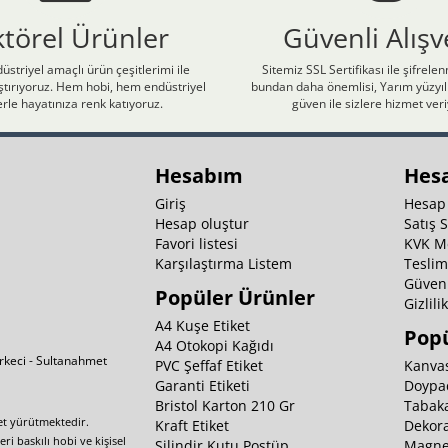
ktörel Ürünler
Güvenli Alışv
üstriyel amaçlı ürün çeşitlerimi ile
Sitemiz SSL Sertifikası ile şifrele
laştırıyoruz. Hem hobi, hem endüstriyel
bundan daha önemlisi, Yarım yüzyıll
rle hayatınıza renk katıyoruz.
güven ile sizlere hizmet ver
Hesabım
Hes
Giriş
Hesap
Hesap oluştur
Satış 
Favori listesi
KVK M
Karşılaştırma Listem
Teslim
Güvenl
Popüler Ürünler
Gizlili
A4 Kuşe Etiket
Popü
A4 Otokopi Kağıdı
irkeci - Sultanahmet
PVC Şeffaf Etiket
Kanvas
Garanti Etiketi
Doypa
Bristol Karton 210 Gr
Tabaka
yet yürütmektedir.
Kraft Etiket
Dekora
i baskılı hobi ve kişisel
Silindir Kutu Postüp
Magnet