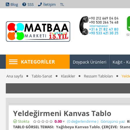
Blog
SSS
İletişim
TL
02
KATEGORILER
Doypack Ürünleri
Kağıt - K
Ana sayfa
Tablo-Sanat
Klasikler
Ressam Tabloları
Yeld
Yeldeğirmeni Kanvas Tablo
Stokta
0.00
(0
değerlendirme
)
Görüşünü yaz
K
Yağlıboya Kanvas Tablo
,
Stand
TABLO GÖRSEL TEMASI:
ÇERÇEVE: