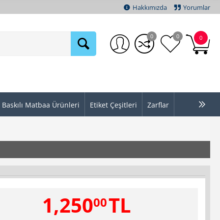
Hakkımızda
Yorumlar
0
0
0
Baskılı Matbaa Ürünleri
Etiket Çeşitleri
Zarflar
1,250
TL
00