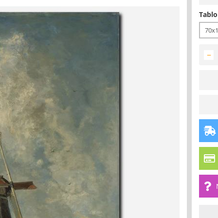
Tablo
70x
−