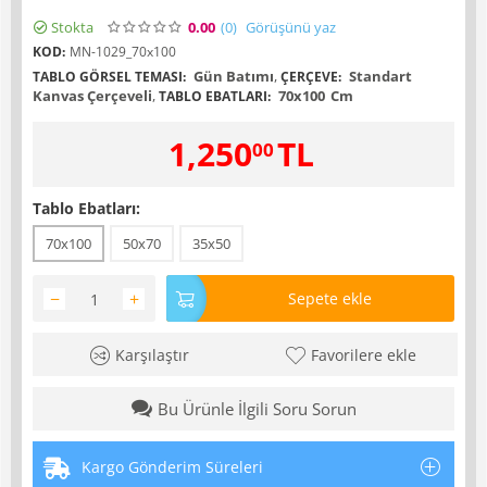
Stokta
0.00
(0
)
Görüşünü yaz
KOD:
MN-1029_70x100
Gün Batımı
,
Standart
TABLO GÖRSEL TEMASI:
ÇERÇEVE:
Kanvas Çerçeveli
,
70x100
Cm
TABLO EBATLARI:
1,250
TL
00
Tablo Ebatları:
70x100
50x70
35x50
−
+
Sepete ekle
Karşılaştır
Favorilere ekle
Bu Ürünle İlgili Soru Sorun
Kargo Gönderim Süreleri