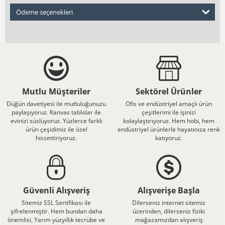
Ödeme seçenekleri
Mutlu Müşteriler
Sektörel Ürünler
Düğün davetiyesi ile mutluluğunuzu
Ofis ve endüstriyel amaçlı ürün
paylaşıyoruz. Kanvas tablolar ile
çeşitlerimi ile işinizi
evinizi süslüyoruz. Yüzlerce farklı
kolaylaştırıyoruz. Hem hobi, hem
ürün çeşidimiz ile özel
endüstriyel ürünlerle hayatınıza renk
hissettiriyoruz.
katıyoruz.
Güvenli Alışveriş
Alışverişe Başla
Sitemiz SSL Sertifikası ile
Dilerseniz internet sitemiz
şifrelenmiştir. Hem bundan daha
üzerinden, dilerseniz fiziki
önemlisi, Yarım yüzyıllık tecrübe ve
mağazamızdan alışveriş