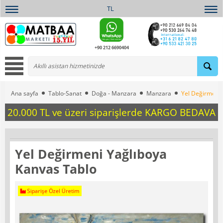
TL
+90 212 6690404
Ana sayfa
Tablo-Sanat
Doğa - Manzara
Manzara
Yel Değirmeni 
20.000 TL ve üzeri siparişlerde KARGO BEDAVA
Yel Değirmeni Yağlıboya
Kanvas Tablo
Siparişe Özel Üretim