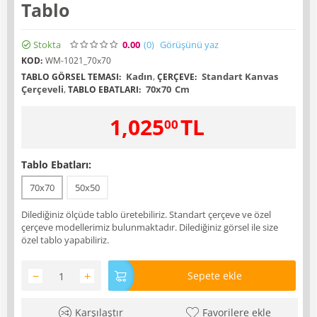
Tablo
Stokta
0.00
(0
)
Görüşünü yaz
KOD:
WM-1021_70x70
Kadın
,
Standart Kanvas
TABLO GÖRSEL TEMASI:
ÇERÇEVE:
Çerçeveli
,
70x70
Cm
TABLO EBATLARI:
1,025
TL
00
Tablo Ebatları:
70x70
50x50
Dilediğiniz ölçüde tablo üretebiliriz. Standart çerçeve ve özel
çerçeve modellerimiz bulunmaktadır. Dilediğiniz görsel ile size
özel tablo yapabiliriz.
−
+
Sepete ekle
Karşılaştır
Favorilere ekle