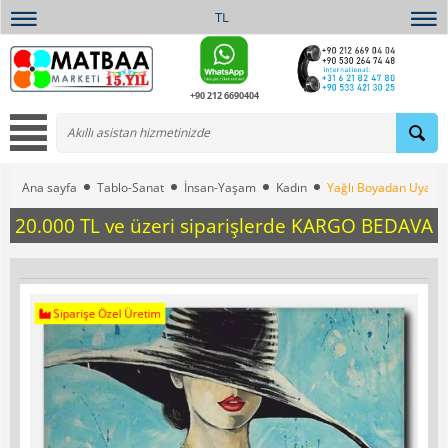
TL
+90 212 6690404
Ana sayfa
Tablo-Sanat
İnsan-Yaşam
Kadın
Yağlı Boyadan Uyarla
20.000 TL ve üzeri siparişlerde KARGO BEDAVA
Siparişe Özel Üretim