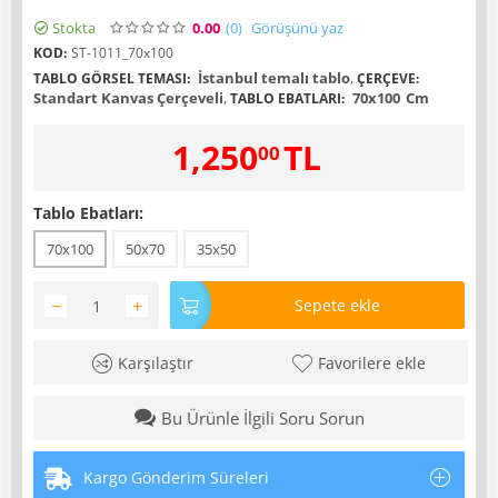
Stokta
0.00
(0
)
Görüşünü yaz
KOD:
ST-1011_70x100
İstanbul temalı tablo
,
TABLO GÖRSEL TEMASI:
ÇERÇEVE:
Standart Kanvas Çerçeveli
,
70x100
Cm
TABLO EBATLARI:
1,250
TL
00
Tablo Ebatları:
70x100
50x70
35x50
−
+
Sepete ekle
Karşılaştır
Favorilere ekle
Bu Ürünle İlgili Soru Sorun
Kargo Gönderim Süreleri