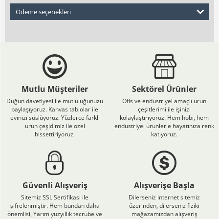
Ödeme seçenekleri
Mutlu Müşteriler
Sektörel Ürünler
Düğün davetiyesi ile mutluluğunuzu
Ofis ve endüstriyel amaçlı ürün
paylaşıyoruz. Kanvas tablolar ile
çeşitlerimi ile işinizi
evinizi süslüyoruz. Yüzlerce farklı
kolaylaştırıyoruz. Hem hobi, hem
ürün çeşidimiz ile özel
endüstriyel ürünlerle hayatınıza renk
hissettiriyoruz.
katıyoruz.
Güvenli Alışveriş
Alışverişe Başla
Sitemiz SSL Sertifikası ile
Dilerseniz internet sitemiz
şifrelenmiştir. Hem bundan daha
üzerinden, dilerseniz fiziki
önemlisi, Yarım yüzyıllık tecrübe ve
mağazamızdan alışveriş