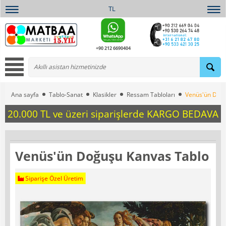
TL
+90 212 6690404
Ana sayfa
Tablo-Sanat
Klasikler
Ressam Tabloları
Venüs'ün Doğu
20.000 TL ve üzeri siparişlerde KARGO BEDAVA
Venüs'ün Doğuşu Kanvas Tablo
Siparişe Özel Üretim