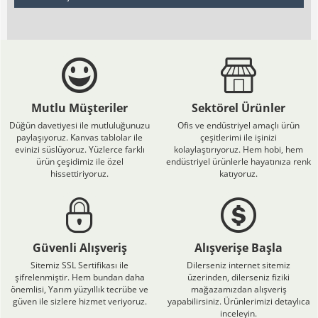
Mutlu Müşteriler
Sektörel Ürünler
Düğün davetiyesi ile mutluluğunuzu
Ofis ve endüstriyel amaçlı ürün
paylaşıyoruz. Kanvas tablolar ile
çeşitlerimi ile işinizi
evinizi süslüyoruz. Yüzlerce farklı
kolaylaştırıyoruz. Hem hobi, hem
ürün çeşidimiz ile özel
endüstriyel ürünlerle hayatınıza renk
hissettiriyoruz.
katıyoruz.
Güvenli Alışveriş
Alışverişe Başla
Sitemiz SSL Sertifikası ile
Dilerseniz internet sitemiz
şifrelenmiştir. Hem bundan daha
üzerinden, dilerseniz fiziki
önemlisi, Yarım yüzyıllık tecrübe ve
mağazamızdan alışveriş
güven ile sizlere hizmet veriyoruz.
yapabilirsiniz. Ürünlerimizi detaylıca
inceleyin.