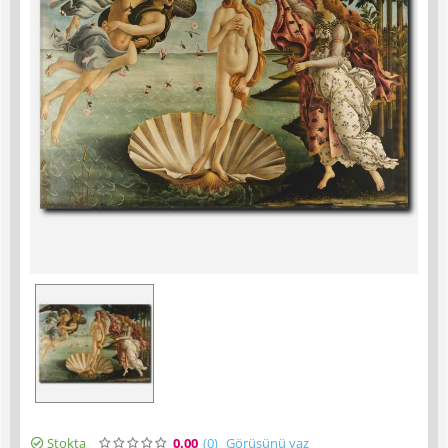
Stokta
0.00
(0
)
Görüşünü yaz