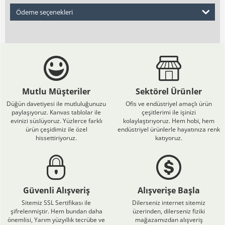
Ödeme seçenekleri
Mutlu Müşteriler
Sektörel Ürünler
Düğün davetiyesi ile mutluluğunuzu
Ofis ve endüstriyel amaçlı ürün
paylaşıyoruz. Kanvas tablolar ile
çeşitlerimi ile işinizi
evinizi süslüyoruz. Yüzlerce farklı
kolaylaştırıyoruz. Hem hobi, hem
ürün çeşidimiz ile özel
endüstriyel ürünlerle hayatınıza renk
hissettiriyoruz.
katıyoruz.
Güvenli Alışveriş
Alışverişe Başla
Sitemiz SSL Sertifikası ile
Dilerseniz internet sitemiz
şifrelenmiştir. Hem bundan daha
üzerinden, dilerseniz fiziki
önemlisi, Yarım yüzyıllık tecrübe ve
mağazamızdan alışveriş