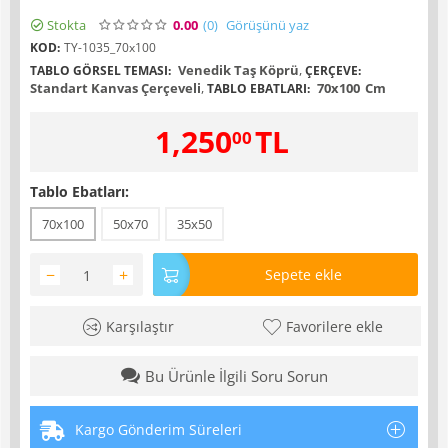
Stokta
0.00
(0
)
Görüşünü yaz
KOD:
TY-1035_70x100
Venedik Taş Köprü
,
TABLO GÖRSEL TEMASI:
ÇERÇEVE:
Standart Kanvas Çerçeveli
,
70x100
Cm
TABLO EBATLARI:
1,250
TL
00
Tablo Ebatları:
70x100
50x70
35x50
−
+
Sepete ekle
Karşılaştır
Favorilere ekle
Bu Ürünle İlgili Soru Sorun
Kargo Gönderim Süreleri