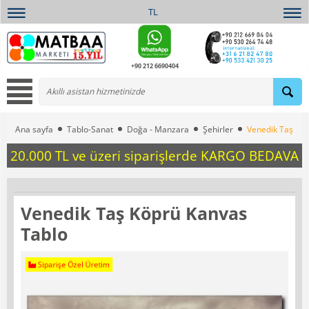
TL
+90 212 6690404
Ana sayfa
Tablo-Sanat
Doğa - Manzara
Şehirler
Venedik Taş Köp
20.000 TL ve üzeri siparişlerde KARGO BEDAVA
Venedik Taş Köprü Kanvas
Tablo
Siparişe Özel Üretim