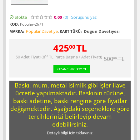
Stokta
0.00
(0
)
Görüşünü yaz
KOD:
Popular-2671
Popular Davetiye
,
Düğün Davetiyesi
MARKA:
KART TÜRÜ:
425
TL
00
50 Adet Fiyatı (
8
TL
Parça Başına / Adet Fiyatı)
50
500
TL
00
KAZANCINIZ:
75
TL
00
Baskı, mum, metal isimlik gibi işler ilave
ücretle yapılmaktadır. Baskının türüne,
baskı adetine, baskı rengine göre fiyatlar
değişmektedir. Aşağıdaki seçeneklere göre
tercihlerinizi belirleyip devam
edebilirsiniz.
Detaylı bilgi için tıklayınız.