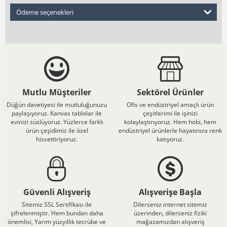
Ödeme seçenekleri
Mutlu Müşteriler
Sektörel Ürünler
Düğün davetiyesi ile mutluluğunuzu
Ofis ve endüstriyel amaçlı ürün
paylaşıyoruz. Kanvas tablolar ile
çeşitlerimi ile işinizi
evinizi süslüyoruz. Yüzlerce farklı
kolaylaştırıyoruz. Hem hobi, hem
ürün çeşidimiz ile özel
endüstriyel ürünlerle hayatınıza renk
hissettiriyoruz.
katıyoruz.
Güvenli Alışveriş
Alışverişe Başla
Sitemiz SSL Sertifikası ile
Dilerseniz internet sitemiz
şifrelenmiştir. Hem bundan daha
üzerinden, dilerseniz fiziki
önemlisi, Yarım yüzyıllık tecrübe ve
mağazamızdan alışveriş