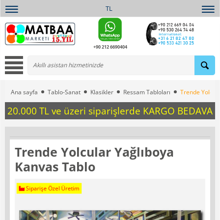
TL
+90 212 6690404
Ana sayfa
Tablo-Sanat
Klasikler
Ressam Tabloları
Trende Yolcul
20.000 TL ve üzeri siparişlerde KARGO BEDAVA
Trende Yolcular Yağlıboya
Kanvas Tablo
Siparişe Özel Üretim