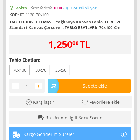
Stokta
0.00
(0
)
Görüşünü yaz
KOD:
RT-1120_70x100
Yağlıboya Kanvas Tablo
,
TABLO GÖRSEL TEMASI:
ÇERÇEVE:
Standart Kanvas Çerçeveli
,
70x100
Cm
TABLO EBATLARI:
1,250
TL
00
Tablo Ebatları:
70x100
50x70
35x50
−
+
Sepete ekle
Karşılaştır
Favorilere ekle
Bu Ürünle İlgili Soru Sorun
Kargo Gönderim Süreleri