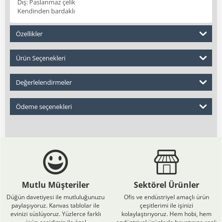
Dış: Paslanmaz çelik
Kendinden bardaklı
Özellikler
Ürün Seçenekleri
Değerlelendirmeler
Ödeme seçenekleri
Mutlu Müşteriler
Sektörel Ürünler
Düğün davetiyesi ile mutluluğunuzu
Ofis ve endüstriyel amaçlı ürün
paylaşıyoruz. Kanvas tablolar ile
çeşitlerimi ile işinizi
evinizi süslüyoruz. Yüzlerce farklı
kolaylaştırıyoruz. Hem hobi, hem