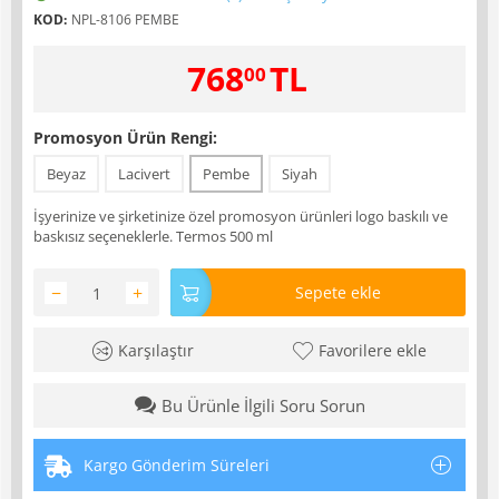
KOD:
NPL-8106 PEMBE
768
TL
00
Promosyon Ürün Rengi:
Beyaz
Lacivert
Pembe
Siyah
İşyerinize ve şirketinize özel promosyon ürünleri logo baskılı ve
baskısız seçeneklerle. Termos 500 ml
−
+
Sepete ekle
Karşılaştır
Favorilere ekle
Bu Ürünle İlgili Soru Sorun
Kargo Gönderim Süreleri