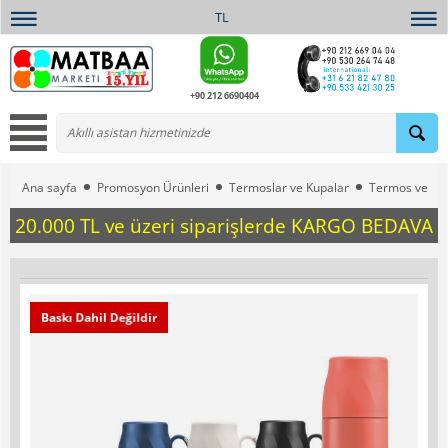
TL
+90 212 6690404
Ana sayfa
Promosyon Ürünleri
Termoslar ve Kupalar
Termos ve Ba
20.000 TL ve üzeri siparişlerde KARGO BEDAVA
Baskı Dahil Değildir