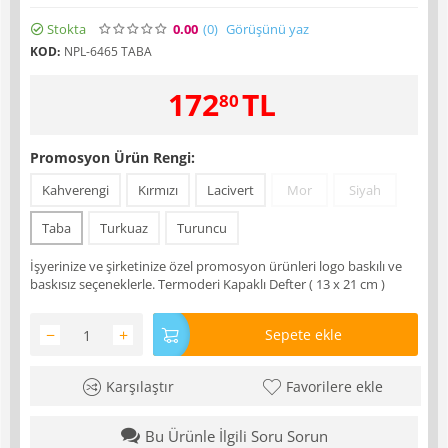
Stokta
0.00
(0
)
Görüşünü yaz
KOD:
NPL-6465 TABA
172
TL
80
Promosyon Ürün Rengi:
Kahverengi
Kırmızı
Lacivert
Mor
Siyah
Taba
Turkuaz
Turuncu
İşyerinize ve şirketinize özel promosyon ürünleri logo baskılı ve
baskısız seçeneklerle. Termoderi Kapaklı Defter ( 13 x 21 cm )
−
+
Sepete ekle
Karşılaştır
Favorilere ekle
Bu Ürünle İlgili Soru Sorun