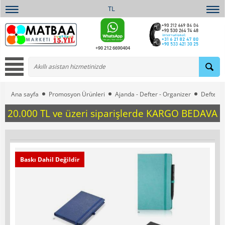
TL
+90 212 6690404
Ana sayfa
Promosyon Ürünleri
Ajanda - Defter - Organizer
Defterle
20.000 TL ve üzeri siparişlerde KARGO BEDAVA
Baskı Dahil Değildir