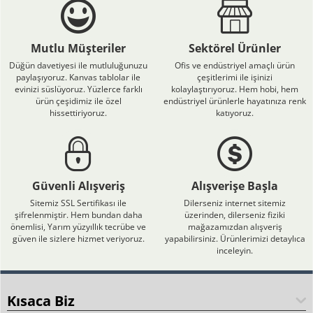
Mutlu Müşteriler
Sektörel Ürünler
Düğün davetiyesi ile mutluluğunuzu
Ofis ve endüstriyel amaçlı ürün
paylaşıyoruz. Kanvas tablolar ile
çeşitlerimi ile işinizi
evinizi süslüyoruz. Yüzlerce farklı
kolaylaştırıyoruz. Hem hobi, hem
ürün çeşidimiz ile özel
endüstriyel ürünlerle hayatınıza renk
hissettiriyoruz.
katıyoruz.
Güvenli Alışveriş
Alışverişe Başla
Sitemiz SSL Sertifikası ile
Dilerseniz internet sitemiz
şifrelenmiştir. Hem bundan daha
üzerinden, dilerseniz fiziki
önemlisi, Yarım yüzyıllık tecrübe ve
mağazamızdan alışveriş
güven ile sizlere hizmet veriyoruz.
yapabilirsiniz. Ürünlerimizi detaylıca
inceleyin.
Kısaca Biz