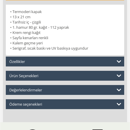
• Termoderi kapak
• 13 x 21 cm
• Tarihsiz iç - çizgili
• 1. hamur 80 gr. kağıt - 112 yaprak
• Krem rengi kağıt
• Sayfa kenarları renkli
• Kalem geçme yeri
• Serigraf, sıcak baskı ve UV baskıya uygundur
Özellikler
Ürün Seçenekleri
Değerlelendirmeler
Ödeme seçenekleri