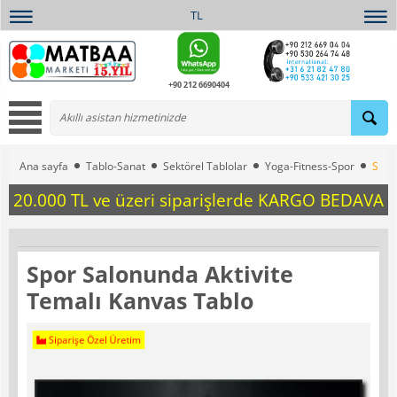
TL
+90 212 6690404
Ana sayfa
Tablo-Sanat
Sektörel Tablolar
Yoga-Fitness-Spor
Spor
20.000 TL ve üzeri siparişlerde KARGO BEDAVA
Spor Salonunda Aktivite
Temalı Kanvas Tablo
Siparişe Özel Üretim