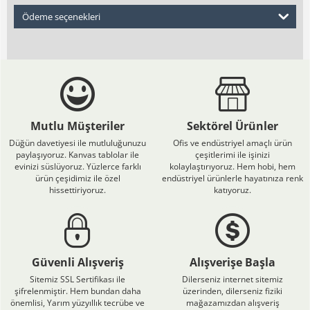
Ödeme seçenekleri
Mutlu Müşteriler
Sektörel Ürünler
Düğün davetiyesi ile mutluluğunuzu
Ofis ve endüstriyel amaçlı ürün
paylaşıyoruz. Kanvas tablolar ile
çeşitlerimi ile işinizi
evinizi süslüyoruz. Yüzlerce farklı
kolaylaştırıyoruz. Hem hobi, hem
ürün çeşidimiz ile özel
endüstriyel ürünlerle hayatınıza renk
hissettiriyoruz.
katıyoruz.
Güvenli Alışveriş
Alışverişe Başla
Sitemiz SSL Sertifikası ile
Dilerseniz internet sitemiz
şifrelenmiştir. Hem bundan daha
üzerinden, dilerseniz fiziki
önemlisi, Yarım yüzyıllık tecrübe ve
mağazamızdan alışveriş