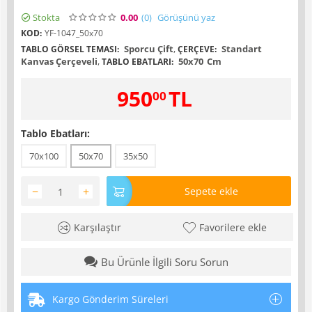
Stokta
0.00
(0
)
Görüşünü yaz
KOD:
YF-1047_50x70
Sporcu Çift
,
Standart
TABLO GÖRSEL TEMASI:
ÇERÇEVE:
Kanvas Çerçeveli
,
50x70
Cm
TABLO EBATLARI:
950
TL
00
Tablo Ebatları:
70x100
50x70
35x50
−
+
Sepete ekle
Karşılaştır
Favorilere ekle
Bu Ürünle İlgili Soru Sorun
Kargo Gönderim Süreleri