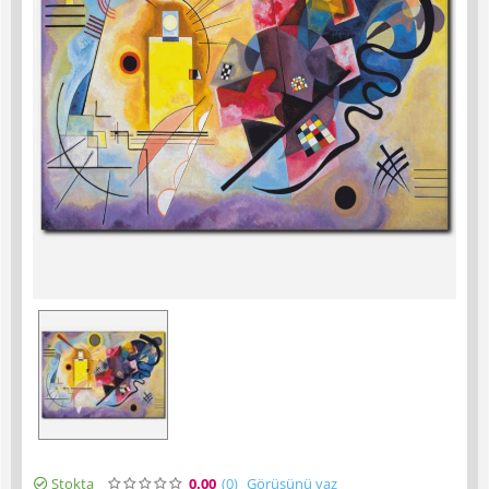
Stokta
0.00
(0
)
Görüşünü yaz