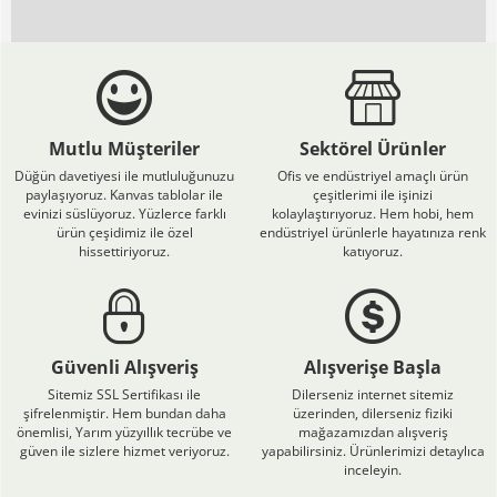
Mutlu Müşteriler
Sektörel Ürünler
Düğün davetiyesi ile mutluluğunuzu
Ofis ve endüstriyel amaçlı ürün
paylaşıyoruz. Kanvas tablolar ile
çeşitlerimi ile işinizi
evinizi süslüyoruz. Yüzlerce farklı
kolaylaştırıyoruz. Hem hobi, hem
ürün çeşidimiz ile özel
endüstriyel ürünlerle hayatınıza renk
hissettiriyoruz.
katıyoruz.
Güvenli Alışveriş
Alışverişe Başla
Sitemiz SSL Sertifikası ile
Dilerseniz internet sitemiz
şifrelenmiştir. Hem bundan daha
üzerinden, dilerseniz fiziki
önemlisi, Yarım yüzyıllık tecrübe ve
mağazamızdan alışveriş
güven ile sizlere hizmet veriyoruz.
yapabilirsiniz. Ürünlerimizi detaylıca
inceleyin.