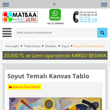
TL
+90 212 6690404
Ana sayfa
Tablo-Sanat
Klasikler
Soyut
Soyut Temalı Kanvas Tabl
20.000 TL ve üzeri siparişlerde KARGO BEDAVA
Soyut Temalı Kanvas Tablo
Siparişe Özel Üretim