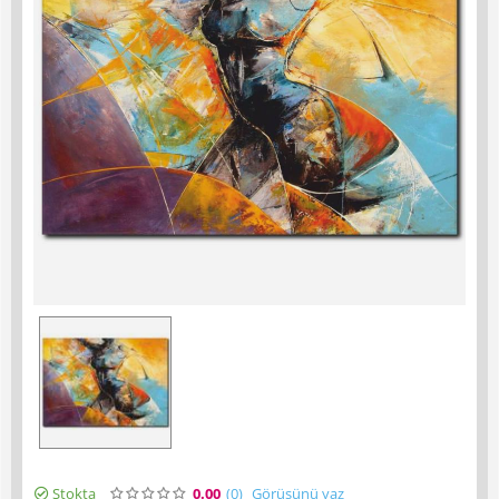
Stokta
0.00
(0
)
Görüşünü yaz