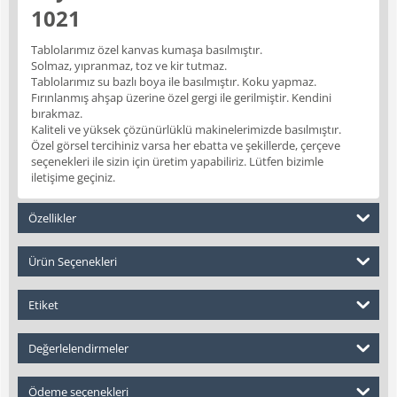
1021
Tablolarımız özel kanvas kumaşa basılmıştır.
Solmaz, yıpranmaz, toz ve kir tutmaz.
Tablolarımız su bazlı boya ile basılmıştır. Koku yapmaz.
Fırınlanmış ahşap üzerine özel gergi ile gerilmiştir. Kendini
bırakmaz.
Kaliteli ve yüksek çözünürlüklü makinelerimizde basılmıştır.
Özel görsel tercihiniz varsa her ebatta ve şekillerde, çerçeve
seçenekleri ile sizin için üretim yapabiliriz. Lütfen bizimle
iletişime geçiniz.
Özellikler
Ürün Seçenekleri
Etiket
Değerlelendirmeler
Ödeme seçenekleri