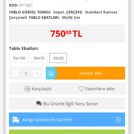
KOD:
SY-1021
Soyut
,
Standart Kanvas
TABLO GÖRSEL TEMASI:
ÇERÇEVE:
Çerçeveli
,
35x50
Cm
TABLO EBATLARI:
750
TL
00
Tablo Ebatları:
70x100
50x70
35x50
−
+
Sepete ekle
Karşılaştır
Favorilere ekle
Bu Ürünle İlgili Soru Sorun
Kargo Gönderim Süreleri