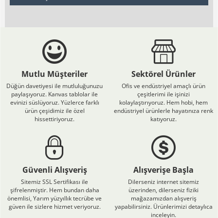
Mutlu Müşteriler
Sektörel Ürünler
Düğün davetiyesi ile mutluluğunuzu
Ofis ve endüstriyel amaçlı ürün
paylaşıyoruz. Kanvas tablolar ile
çeşitlerimi ile işinizi
evinizi süslüyoruz. Yüzlerce farklı
kolaylaştırıyoruz. Hem hobi, hem
ürün çeşidimiz ile özel
endüstriyel ürünlerle hayatınıza renk
hissettiriyoruz.
katıyoruz.
Güvenli Alışveriş
Alışverişe Başla
Sitemiz SSL Sertifikası ile
Dilerseniz internet sitemiz
şifrelenmiştir. Hem bundan daha
üzerinden, dilerseniz fiziki
önemlisi, Yarım yüzyıllık tecrübe ve
mağazamızdan alışveriş
güven ile sizlere hizmet veriyoruz.
yapabilirsiniz. Ürünlerimizi detaylıca
inceleyin.