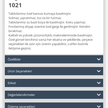
1021
Tablolarımız özel kanvas kumaşa basılmıştır.
Solmaz, yıpranmaz, toz ve kir tutmaz.
Tablolarımız su bazlı boya ile basılmıştır. Koku yapmaz.
Fırınlanmış ahşap üzerine özel gergi ile gerilmiştir. Kendini
bırakmaz.
Kaliteli ve yüksek çözünürlüklü makinelerimizde basılmıştır.
Özel görsel tercihiniz varsa her ebatta ve şekillerde, çerçeve
seçenekleri ile sizin için üretim yapabiliriz. Lütfen bizimle
iletişime geçiniz.
Özellikler
Ürün Seçenekleri
Etiket
Değerlelendirmeler
Ödeme seçenekleri