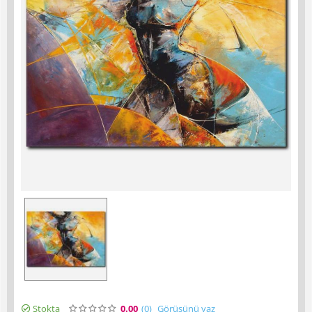
Stokta
0.00
(0
)
Görüşünü yaz