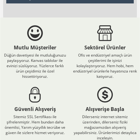
Mutlu Müşteriler
Sektörel Ürünler
Düğün davetiyesi ile mutluluğunuzu
Ofis ve endüstriyel amaçlı ürün
paylaşıyoruz. Kanvas tablolar ile
çeşitlerimi ile işinizi
evinizi süslüyoruz. Yüzlerce farklı
kolaylaştırıyoruz. Hem hobi, hem
ürün çeşidimiz ile özel
endüstriyel ürünlerle hayatınıza renk
hissettiriyoruz.
katıyoruz.
Güvenli Alışveriş
Alışverişe Başla
Sitemiz SSL Sertifikası ile
Dilerseniz internet sitemiz
şifrelenmiştir. Hem bundan daha
üzerinden, dilerseniz fiziki
önemlisi, Yarım yüzyıllık tecrübe ve
mağazamızdan alışveriş
güven ile sizlere hizmet veriyoruz.
yapabilirsiniz. Ürünlerimizi detaylıca
inceleyin.