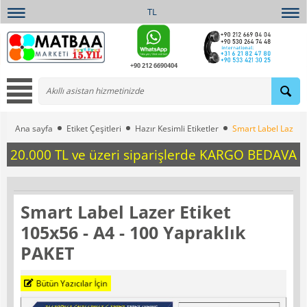
TL
+90 212 6690404
Ana sayfa
Etiket Çeşitleri
Hazır Kesimli Etiketler
Smart Label Lazer E
20.000 TL ve üzeri siparişlerde KARGO BEDAVA
Smart Label Lazer Etiket
105x56 - A4 - 100 Yapraklık
PAKET
Bütün Yazıcılar İçin