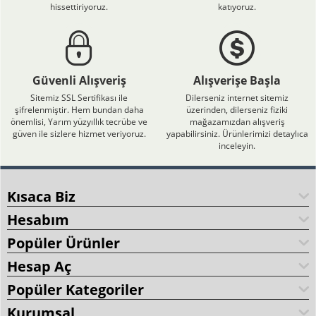
hissettiriyoruz.
katıyoruz.
Güvenli Alışveriş
Alışverişe Başla
Sitemiz SSL Sertifikası ile
Dilerseniz internet sitemiz
şifrelenmiştir. Hem bundan daha
üzerinden, dilerseniz fiziki
önemlisi, Yarım yüzyıllık tecrübe ve
mağazamızdan alışveriş
güven ile sizlere hizmet veriyoruz.
yapabilirsiniz. Ürünlerimizi detaylıca
inceleyin.
Kısaca Biz
Hesabım
Popüler Ürünler
Hesap Aç
Popüler Kategoriler
Kurumsal