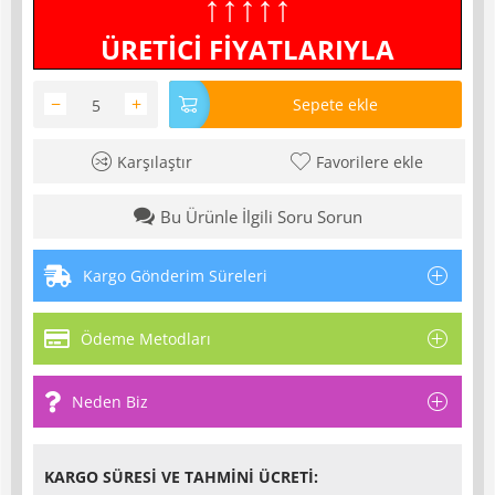
↑↑↑↑↑
ÜRETİCİ FİYATLARIYLA
−
+
Sepete ekle
Karşılaştır
Favorilere ekle
Bu Ürünle İlgili Soru Sorun
Kargo Gönderim Süreleri
Ödeme Metodları
Neden Biz
KARGO SÜRESI VE TAHMINI ÜCRETI: