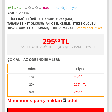
Stokta
0.00
(0
)
Görüşünü yaz
KOD:
SL-11196
1. Hamur Etiket (Mat)
,
ETIKET KAĞIT TÜRÜ:
A4
,
TABAKA ETIKET ÖLÇÜSÜ:
ÖZEL KESIMLI ETIKET ÖLÇÜSÜ:
105x56 mm
,
80 Gr
,
SmartLabel Etiket
ETIKET GRAMAJI:
MARKA:
295
TL
00
1 PAKET FİYATI (
295
TL
Parça Başına / PAKET FİYATI)
00
ÇOK AL - AZ ÖDE İNDİRİMLERİ:
Adet
Fiyat
25
10+
280
TL
50
25+
265
TL
75
50+
250
TL
5
Minimum sipariş miktarı
adet
.