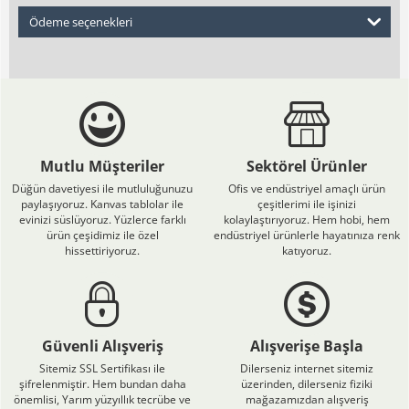
Ödeme seçenekleri
Mutlu Müşteriler
Sektörel Ürünler
Düğün davetiyesi ile mutluluğunuzu
Ofis ve endüstriyel amaçlı ürün
paylaşıyoruz. Kanvas tablolar ile
çeşitlerimi ile işinizi
evinizi süslüyoruz. Yüzlerce farklı
kolaylaştırıyoruz. Hem hobi, hem
ürün çeşidimiz ile özel
endüstriyel ürünlerle hayatınıza renk
hissettiriyoruz.
katıyoruz.
Güvenli Alışveriş
Alışverişe Başla
Sitemiz SSL Sertifikası ile
Dilerseniz internet sitemiz
şifrelenmiştir. Hem bundan daha
üzerinden, dilerseniz fiziki
önemlisi, Yarım yüzyıllık tecrübe ve
mağazamızdan alışveriş