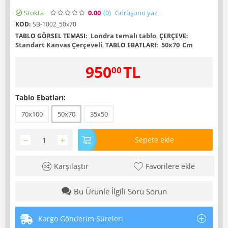
Stokta
0.00
(0
)
Görüşünü yaz
KOD:
SB-1002_50x70
Londra temalı tablo
,
TABLO GÖRSEL TEMASI:
ÇERÇEVE:
Standart Kanvas Çerçeveli
,
50x70
Cm
TABLO EBATLARI:
950
TL
00
Tablo Ebatları:
70x100
50x70
35x50
−
+
Sepete ekle
Karşılaştır
Favorilere ekle
Bu Ürünle İlgili Soru Sorun
Kargo Gönderim Süreleri