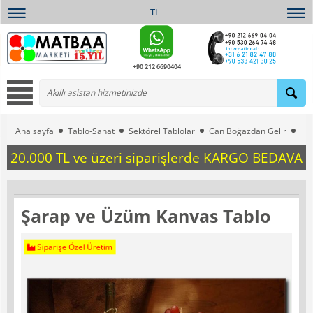
TL
+90 212 6690404
Ana sayfa
Tablo-Sanat
Sektörel Tablolar
Can Boğazdan Gelir
Şa
20.000 TL ve üzeri siparişlerde KARGO BEDAVA
Şarap ve Üzüm Kanvas Tablo
Siparişe Özel Üretim