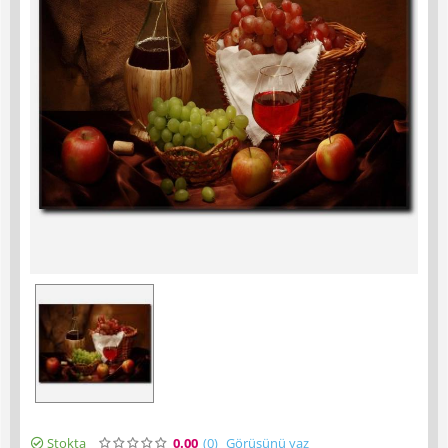
Stokta
0.00
(0
)
Görüşünü yaz