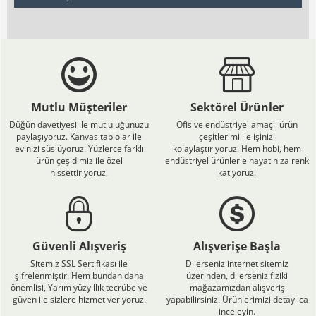
Mutlu Müşteriler
Sektörel Ürünler
Düğün davetiyesi ile mutluluğunuzu
Ofis ve endüstriyel amaçlı ürün
paylaşıyoruz. Kanvas tablolar ile
çeşitlerimi ile işinizi
evinizi süslüyoruz. Yüzlerce farklı
kolaylaştırıyoruz. Hem hobi, hem
ürün çeşidimiz ile özel
endüstriyel ürünlerle hayatınıza renk
hissettiriyoruz.
katıyoruz.
Güvenli Alışveriş
Alışverişe Başla
Sitemiz SSL Sertifikası ile
Dilerseniz internet sitemiz
şifrelenmiştir. Hem bundan daha
üzerinden, dilerseniz fiziki
önemlisi, Yarım yüzyıllık tecrübe ve
mağazamızdan alışveriş
güven ile sizlere hizmet veriyoruz.
yapabilirsiniz. Ürünlerimizi detaylıca
inceleyin.