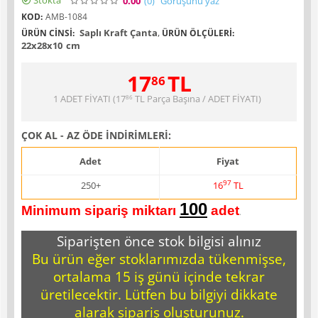
Stokta
0.00
(0
)
Görüşünü yaz
KOD:
AMB-1084
Saplı Kraft Çanta
,
ÜRÜN CINSI:
ÜRÜN ÖLÇÜLERI:
22x28x10
cm
17
TL
86
1 ADET FİYATI (
17
TL
Parça Başına / ADET FİYATI)
86
ÇOK AL - AZ ÖDE İNDİRİMLERİ:
Adet
Fiyat
97
250+
16
TL
100
Minimum sipariş miktarı
adet
.
Siparişten önce stok bilgisi alınız
Bu ürün eğer stoklarımızda tükenmişse,
ortalama 15 iş günü içinde tekrar
üretilecektir. Lütfen bu bilgiyi dikkate
alarak sipariş oluşturunuz.