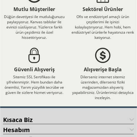
Mutlu Müşteriler
Sektörel Ürünler
Düğün davetiyesi ile mutluluğunuzu
Ofis ve endüstriyel amaçlı ürün
paylaşıyoruz. Kanvas tablolar ile
çeşitlerimi ile işinizi
evinizi süslüyoruz. Yüzlerce farklı
kolaylaştırıyoruz. Hem hobi, hem
ürün çeşidimiz ile özel
endüstriyel ürünlerle hayatınıza renk
hissettiriyoruz.
katıyoruz.
Güvenli Alışveriş
Alışverişe Başla
Sitemiz SSL Sertifikası ile
Dilerseniz internet sitemiz
şifrelenmiştir. Hem bundan daha
üzerinden, dilerseniz fiziki
önemlisi, Yarım yüzyıllık tecrübe ve
mağazamızdan alışveriş
güven ile sizlere hizmet veriyoruz.
yapabilirsiniz. Ürünlerimizi detaylıca
inceleyin.
Kısaca Biz
Hesabım