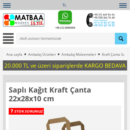
TL
+90 212 6690404
Ana sayfa
Ambalaj Ürünleri
Ambalaj Malzemeleri
Kraft Çanta Saplı
20.000 TL ve üzeri siparişlerde KARGO BEDAVA
Saplı Kağıt Kraft Çanta
22x28x10 cm
STOK SORUNUZ