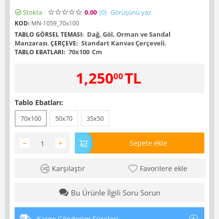
Stokta
0.00
(0
)
Görüşünü yaz
KOD:
MN-1059_70x100
Dağ, Göl, Orman ve Sandal
TABLO GÖRSEL TEMASI:
Manzarası
,
Standart Kanvas Çerçeveli
,
ÇERÇEVE:
70x100
Cm
TABLO EBATLARI:
1,250
TL
00
Tablo Ebatları:
70x100
50x70
35x50
−
+
Sepete ekle
Karşılaştır
Favorilere ekle
Bu Ürünle İlgili Soru Sorun
Kargo Gönderim Süreleri