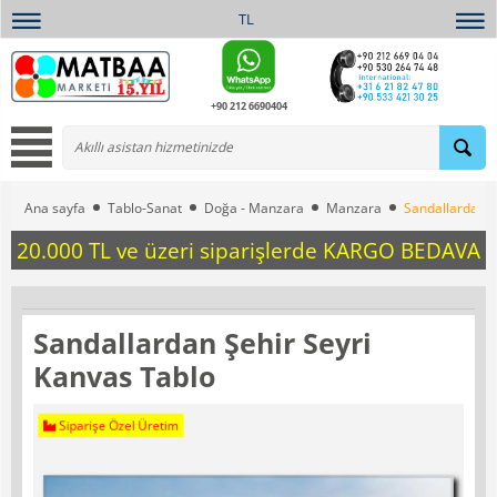
TL
+90 212 6690404
Ana sayfa
Tablo-Sanat
Doğa - Manzara
Manzara
Sandallardan Ş
20.000 TL ve üzeri siparişlerde KARGO BEDAVA
Sandallardan Şehir Seyri
Kanvas Tablo
Siparişe Özel Üretim