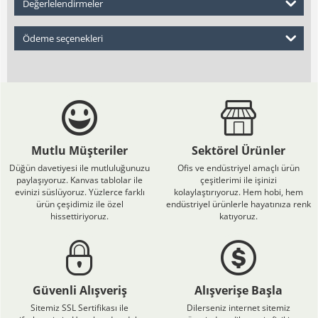
Değerlelendirmeler
Ödeme seçenekleri
Mutlu Müşteriler
Sektörel Ürünler
Düğün davetiyesi ile mutluluğunuzu
Ofis ve endüstriyel amaçlı ürün
paylaşıyoruz. Kanvas tablolar ile
çeşitlerimi ile işinizi
evinizi süslüyoruz. Yüzlerce farklı
kolaylaştırıyoruz. Hem hobi, hem
ürün çeşidimiz ile özel
endüstriyel ürünlerle hayatınıza renk
hissettiriyoruz.
katıyoruz.
Güvenli Alışveriş
Alışverişe Başla
Sitemiz SSL Sertifikası ile
Dilerseniz internet sitemiz