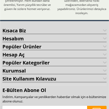
şifrelenmiştir. Hem bundan daha
üzerinden, dilerseniz fiziki
önemlisi, Yarım yüzyıllık tecrübe ve
mağazamızdan alışveriş
güven ile sizlere hizmet veriyoruz.
yapabilirsiniz. Ürünlerimizi detaylıca
inceleyin.
Kısaca Biz
Hesabım
Popüler Ürünler
Hesap Aç
Popüler Kategoriler
Kurumsal
Site Kullanım Kılavuzu
E-Bülten Abone Ol
İndirim, Kampanyalar ve yenilikerden haberdar olmak için e-bültenimize
abone olunuz.