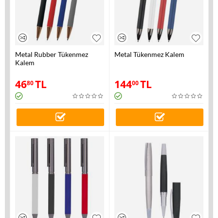
Metal Rubber Tükenmez
Metal Tükenmez Kalem
Kalem
46
TL
144
TL
80
00