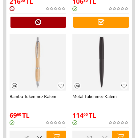
216
TL
106
TL
00
80
Bambu Tükenmez Kalem
Metal Tükenmez Kalem
69
TL
114
TL
60
00