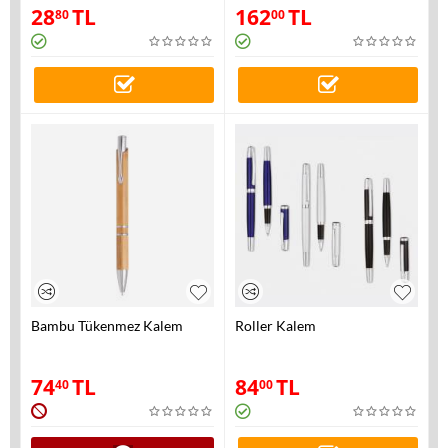
28
TL
162
TL
80
00
Bambu Tükenmez Kalem
Roller Kalem
74
TL
84
TL
40
00