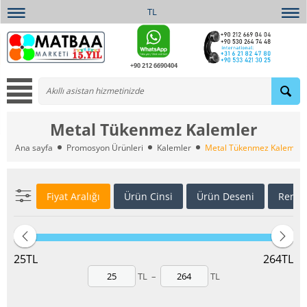
TL
+90 212 6690404
Metal Tükenmez Kalemler
Ana sayfa
Promosyon Ürünleri
Kalemler
Metal Tükenmez Kalemler
Fiyat Aralığı
Ürün Cinsi
Ürün Deseni
Renkl
25
TL
264
TL
TL
–
TL