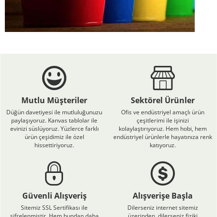
Mutlu Müşteriler
Sektörel Ürünler
Düğün davetiyesi ile mutluluğunuzu
Ofis ve endüstriyel amaçlı ürün
paylaşıyoruz. Kanvas tablolar ile
çeşitlerimi ile işinizi
evinizi süslüyoruz. Yüzlerce farklı
kolaylaştırıyoruz. Hem hobi, hem
ürün çeşidimiz ile özel
endüstriyel ürünlerle hayatınıza renk
hissettiriyoruz.
katıyoruz.
Güvenli Alışveriş
Alışverişe Başla
Sitemiz SSL Sertifikası ile
Dilerseniz internet sitemiz
şifrelenmiştir. Hem bundan daha
üzerinden, dilerseniz fiziki