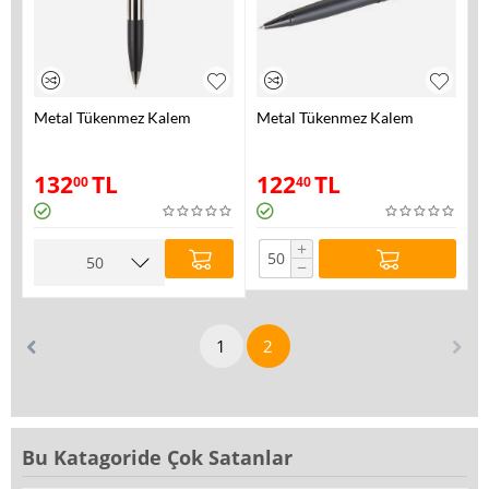
Metal Tükenmez Kalem
Metal Tükenmez Kalem
132
TL
122
TL
00
40
+
−
1
2
Bu Katagoride Çok Satanlar