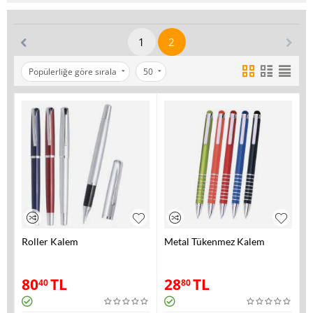
1
2
Popülerliğe göre sırala
50
Roller Kalem
Metal Tükenmez Kalem
80
TL
28
TL
40
80