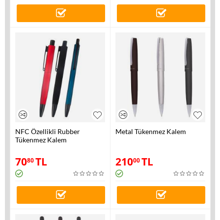
NFC Özellikli Rubber
Metal Tükenmez Kalem
Tükenmez Kalem
70
TL
210
TL
80
00