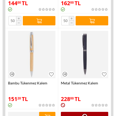
144
TL
162
TL
00
00
+
+
−
−
Bambu Tükenmez Kalem
Metal Tükenmez Kalem
151
TL
228
TL
20
00