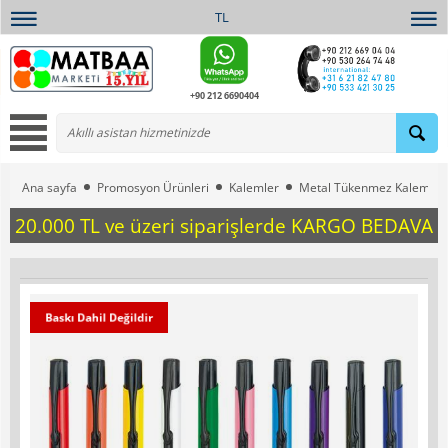
TL
+90 212 6690404
Ana sayfa
Promosyon Ürünleri
Kalemler
Metal Tükenmez Kalemler
20.000 TL ve üzeri siparişlerde KARGO BEDAVA
Baskı Dahil Değildir