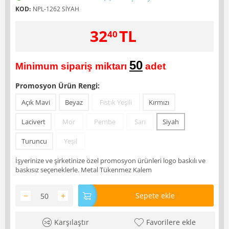
KOD:
NPL-1262 SİYAH
32
TL
40
50
Minimum sipariş miktarı
adet
.
Promosyon Ürün Rengi:
Açık Mavi
Beyaz
Fıstık Yeşili
Kırmızı
Lacivert
Mor
Pembe
Sarı
Siyah
Turuncu
Yeşil
İşyerinize ve şirketinize özel promosyon ürünleri logo baskılı ve
baskısız seçeneklerle. Metal Tükenmez Kalem
−
+
Sepete ekle
Karşılaştır
Favorilere ekle