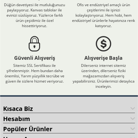
Düğün davetiyesi ile mutluluğunuzu
Ofis ve endüstriyel amaçlı ürün
paylaşıyoruz. Kanvas tablolar ile
çeşitlerimi ile işinizi
evinizi süslüyoruz. Yüzlerce farklı
kolaylaştırıyoruz. Hem hobi, hem
ürün çeşidimiz ile özel
endüstriyel ürünlerle hayatınıza renk
hissettiriyoruz.
katıyoruz.
Güvenli Alışveriş
Alışverişe Başla
Sitemiz SSL Sertifikası ile
Dilerseniz internet sitemiz
şifrelenmiştir. Hem bundan daha
üzerinden, dilerseniz fiziki
önemlisi, Yarım yüzyıllık tecrübe ve
mağazamızdan alışveriş
güven ile sizlere hizmet veriyoruz.
yapabilirsiniz. Ürünlerimizi detaylıca
inceleyin.
Kısaca Biz
Hesabım
Popüler Ürünler