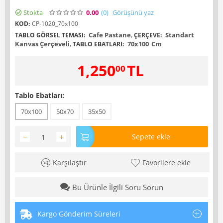
Stokta
0.00
(0
)
Görüşünü yaz
KOD:
CP-1020_70x100
Cafe Pastane
,
Standart
TABLO GÖRSEL TEMASI:
ÇERÇEVE:
Kanvas Çerçeveli
,
70x100
Cm
TABLO EBATLARI:
1,250
TL
00
Tablo Ebatları:
70x100
50x70
35x50
−
+
Sepete ekle
Karşılaştır
Favorilere ekle
Bu Ürünle İlgili Soru Sorun
Kargo Gönderim Süreleri