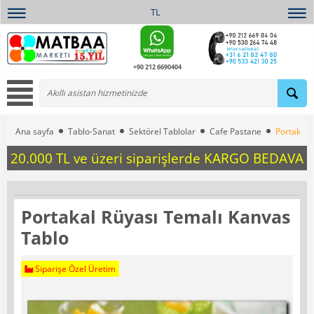
TL
+90 212 6690404
Ana sayfa
Tablo-Sanat
Sektörel Tablolar
Cafe Pastane
Portakal 
20.000 TL ve üzeri siparişlerde KARGO BEDAVA
Portakal Rüyası Temalı Kanvas
Tablo
Siparişe Özel Üretim