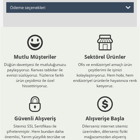
Ödeme seçenekleri
Mutlu Müşteriler
Sektörel Ürünler
Düğün davetiyesi ile mutluluğunuzu
Ofis ve endüstriyel amaçlı ürün
paylaşıyoruz. Kanvas tablolar ile
çeşitlerimi ile işinizi
evinizi süslüyoruz. Yüzlerce farklı
kolaylaştırıyoruz. Hem hobi, hem
ürün çeşidimiz ile özel
endüstriyel ürünlerle hayatınıza renk
hissettiriyoruz.
katıyoruz.
Güvenli Alışveriş
Alışverişe Başla
Sitemiz SSL Sertifikası ile
Dilerseniz internet sitemiz
şifrelenmiştir. Hem bundan daha
üzerinden, dilerseniz fiziki
önemlisi, Yarım yüzyıllık tecrübe ve
mağazamızdan alışveriş