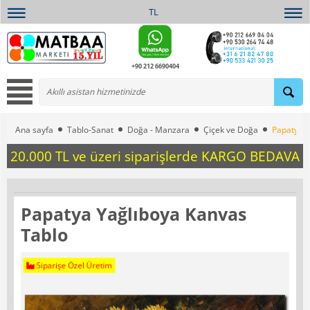
TL
+90 212 6690404
Ana sayfa
Tablo-Sanat
Doğa - Manzara
Çiçek ve Doğa
Papatya Y
20.000 TL ve üzeri siparişlerde KARGO BEDAVA
Papatya Yağlıboya Kanvas
Tablo
Siparişe Özel Üretim