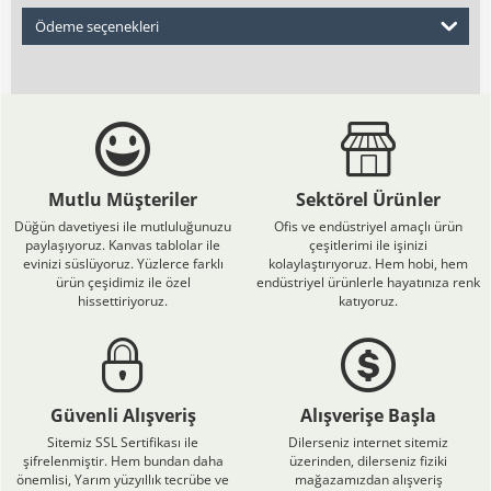
Ödeme seçenekleri
Mutlu Müşteriler
Sektörel Ürünler
Düğün davetiyesi ile mutluluğunuzu
Ofis ve endüstriyel amaçlı ürün
paylaşıyoruz. Kanvas tablolar ile
çeşitlerimi ile işinizi
evinizi süslüyoruz. Yüzlerce farklı
kolaylaştırıyoruz. Hem hobi, hem
ürün çeşidimiz ile özel
endüstriyel ürünlerle hayatınıza renk
hissettiriyoruz.
katıyoruz.
Güvenli Alışveriş
Alışverişe Başla
Sitemiz SSL Sertifikası ile
Dilerseniz internet sitemiz
şifrelenmiştir. Hem bundan daha
üzerinden, dilerseniz fiziki
önemlisi, Yarım yüzyıllık tecrübe ve
mağazamızdan alışveriş