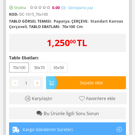
Stokta
0.00
(0
)
Görüşünü yaz
KOD:
DC-1015_70x100
Papatya
,
Standart Kanvas
TABLO GÖRSEL TEMASI:
ÇERÇEVE:
Çerçeveli
,
70x100
Cm
TABLO EBATLARI:
1,250
TL
00
Tablo Ebatları:
70x100
50x70
35x50
−
+
Sepete ekle
Karşılaştır
Favorilere ekle
Bu Ürünle İlgili Soru Sorun
Kargo Gönderim Süreleri