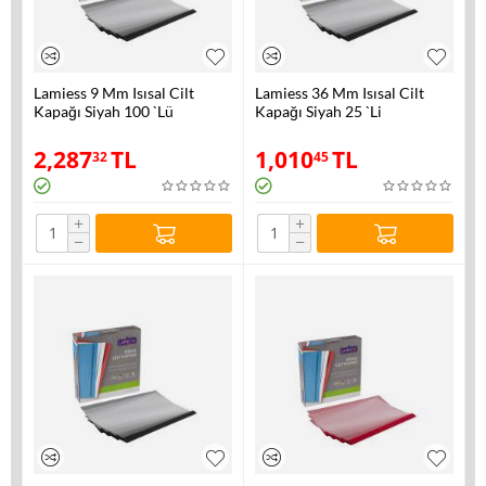
Lamiess 9 Mm Isısal Cilt
Lamiess 36 Mm Isısal Cilt
Kapağı Siyah 100 `Lü
Kapağı Siyah 25 `Li
2,287
TL
1,010
TL
32
45
+
+
−
−