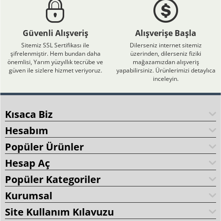
Güvenli Alışveriş
Alışverişe Başla
Sitemiz SSL Sertifikası ile
Dilerseniz internet sitemiz
şifrelenmiştir. Hem bundan daha
üzerinden, dilerseniz fiziki
önemlisi, Yarım yüzyıllık tecrübe ve
mağazamızdan alışveriş
güven ile sizlere hizmet veriyoruz.
yapabilirsiniz. Ürünlerimizi detaylıca
inceleyin.
Kısaca Biz
Hesabım
Popüler Ürünler
Hesap Aç
Popüler Kategoriler
Kurumsal
Site Kullanım Kılavuzu