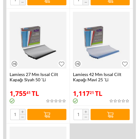
−
−
Lamiess 27 Mm Isısal Cilt
Lamiess 42 Mm Isısal Cilt
Kapağı Siyah 50 `Li
Kapağı Mavi 25 `Li
1,755
TL
1,117
TL
41
21
+
+
−
−