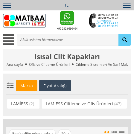
TL
+90 212 6690404
Isısal Cilt Kapakları
Ana sayfa
Ofis ve Ciltleme Ürünleri
Ci̇ltleme Si̇stemleri̇ Ve Sarf Malzem
Marka
Fiyat Aralığı
LAMİESS
(2)
LAMİESS Ciltleme ve Ofis Ürünleri
(47)
Popülerliğe göre sırala
50