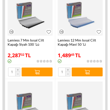
Lamiess 7 Mm Isısal Cilt
Lamiess 12 Mm Isısal Cilt
Kapağı Siyah 100 `Lü
Kapağı Mavi 50 `Li
2,287
TL
1,489
TL
32
45
+
+
−
−