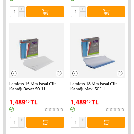
+
+
−
−
Lamiess 15 Mm Isısal Cilt
Lamiess 18 Mm Isısal Cilt
Kapağı Beyaz 50 `Li
Kapağı Mavi 50 `Li
1,489
TL
1,489
TL
45
45
+
+
−
−