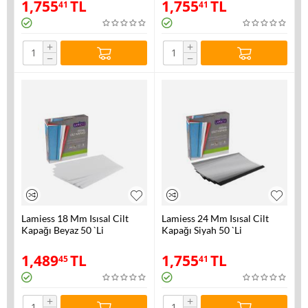
1,755
TL
1,755
TL
41
41
+
+
−
−
Lamiess 18 Mm Isısal Cilt
Lamiess 24 Mm Isısal Cilt
Kapağı Beyaz 50 `Li
Kapağı Siyah 50 `Li
1,489
TL
1,755
TL
45
41
+
+