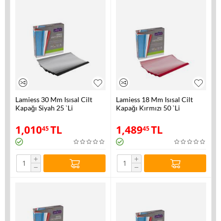
Lamiess 30 Mm Isısal Cilt
Lamiess 18 Mm Isısal Cilt
Kapağı Siyah 25 `Li
Kapağı Kırmızı 50 `Li
1,010
TL
1,489
TL
45
45
+
+
−
−