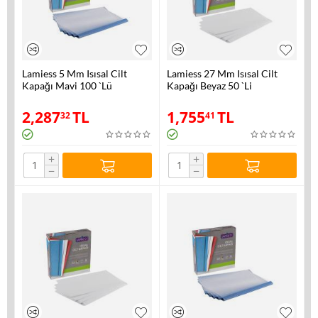
Lamiess 5 Mm Isısal Cilt
Lamiess 27 Mm Isısal Cilt
Kapağı Mavi 100 `Lü
Kapağı Beyaz 50 `Li
2,287
TL
1,755
TL
32
41
+
+
−
−