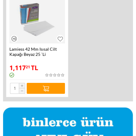
Lamiess 42 Mm Isısal Cilt
Kapağı Beyaz 25 `Li
1,117
TL
21
+
−