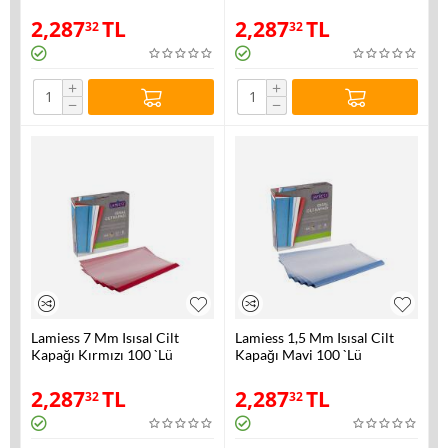
2,287
TL
2,287
TL
32
32
+
+
−
−
Lamiess 7 Mm Isısal Cilt
Lamiess 1,5 Mm Isısal Cilt
Kapağı Kırmızı 100 `Lü
Kapağı Mavi 100 `Lü
2,287
TL
2,287
TL
32
32