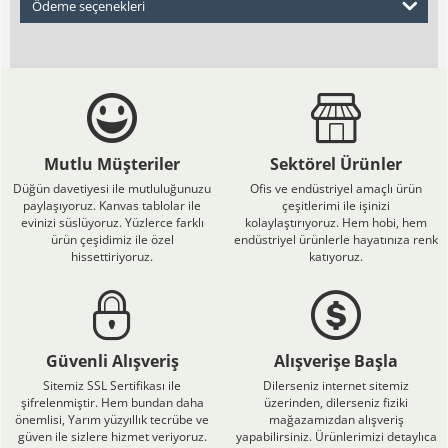
Ödeme seçenekleri
Mutlu Müşteriler
Sektörel Ürünler
Düğün davetiyesi ile mutluluğunuzu
Ofis ve endüstriyel amaçlı ürün
paylaşıyoruz. Kanvas tablolar ile
çeşitlerimi ile işinizi
evinizi süslüyoruz. Yüzlerce farklı
kolaylaştırıyoruz. Hem hobi, hem
ürün çeşidimiz ile özel
endüstriyel ürünlerle hayatınıza renk
hissettiriyoruz.
katıyoruz.
Güvenli Alışveriş
Alışverişe Başla
Sitemiz SSL Sertifikası ile
Dilerseniz internet sitemiz
şifrelenmiştir. Hem bundan daha
üzerinden, dilerseniz fiziki
önemlisi, Yarım yüzyıllık tecrübe ve
mağazamızdan alışveriş
güven ile sizlere hizmet veriyoruz.
yapabilirsiniz. Ürünlerimizi detaylıca