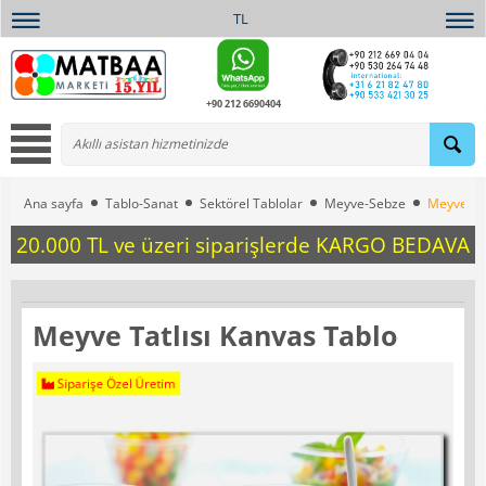
TL
+90 212 6690404
Ana sayfa
Tablo-Sanat
Sektörel Tablolar
Meyve-Sebze
Meyve Tat
20.000 TL ve üzeri siparişlerde KARGO BEDAVA
Meyve Tatlısı Kanvas Tablo
Siparişe Özel Üretim