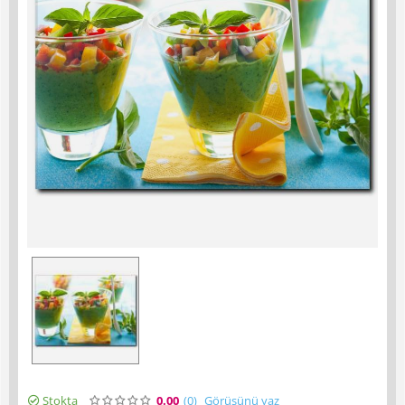
Stokta
0.00
(0
)
Görüşünü yaz