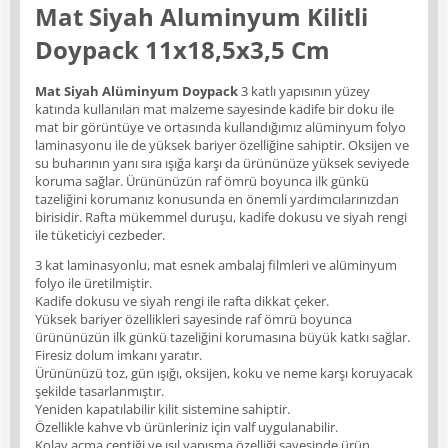
Mat Siyah Aluminyum Kilitli
Doypack 11x18,5x3,5 Cm
Mat Siyah Alüminyum
Doypack
3 katlı yapısının yüzey
katında kullanılan mat malzeme sayesinde kadife bir doku ile
mat bir görüntüye ve ortasında kullandığımız alüminyum folyo
laminasyonu ile de yüksek bariyer özelliğine sahiptir. Oksijen ve
su buharının yanı sıra ışığa karşı da ürününüze yüksek seviyede
koruma sağlar. Ürününüzün raf ömrü boyunca ilk günkü
tazeliğini korumanız konusunda en önemli yardımcılarınızdan
birisidir. Rafta mükemmel duruşu, kadife dokusu ve siyah rengi
ile tüketiciyi cezbeder.
3 kat laminasyonlu, mat esnek ambalaj filmleri ve alüminyum
folyo ile üretilmiştir.
Kadife dokusu ve siyah rengi ile rafta dikkat çeker.
Yüksek bariyer özellikleri sayesinde raf ömrü boyunca
ürününüzün ilk günkü tazeliğini korumasına büyük katkı sağlar.
Firesiz dolum imkanı yaratır.
Ürününüzü toz, gün ışığı, oksijen, koku ve neme karşı koruyacak
şekilde tasarlanmıştır.
Yeniden kapatılabilir kilit sistemine sahiptir.
Özellikle kahve vb ürünleriniz için valf uygulanabilir.
Kolay açma çentiği ve ısıl yapışma özelliği sayesinde ürün