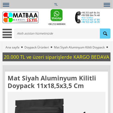
TL
+90 212 6690404
Ana sayfa
Doypack Ürünleri
Mat Siyah Aluminyum Kilitli Doypack
Ma
20.000 TL ve üzeri siparişlerde KARGO BEDAVA
Mat Siyah Aluminyum Kilitli
Doypack 11x18,5x3,5 Cm