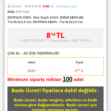
Stokta
0.00
(0
)
Görüşünü yaz
KOD:
DYP-1049
Mat Siyah Kilitli
,
DOYPACK CINSI:
DIĞER EBATLAR:
11x18,5x3,5 Cm
,
11x18,5x3,5 Cm
DOYPACK EBATI:
8
TL
14
1 ADET FİYATI (
8
TL
Parça Başına / ADET FİYATI)
14
ÇOK AL - AZ ÖDE İNDİRİMLERİ:
Adet
Fiyat
92
2000+
6
TL
100
Minimum sipariş miktarı
adet
.
Baskı Ücreti fiyatlara dahil değildir.
Baskı ücreti, baskı rengine, adetlere ve baskı
türüne göre değişmektedir. Baskı ücreti için
bizimle iletişime geçiniz.