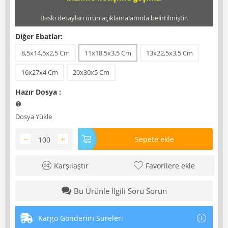
Baskı detayları ürün açıklamalarında belirtilmiştir.
Diğer Ebatlar:
8,5x14,5x2,5 Cm
11x18,5x3,5 Cm
13x22,5x3,5 Cm
16x27x4 Cm
20x30x5 Cm
Hazır Dosya
:
Dosya Yükle
−
+
Sepete ekle
Karşılaştır
Favorilere ekle
Bu Ürünle İlgili Soru Sorun
Kargo Gönderim Süreleri