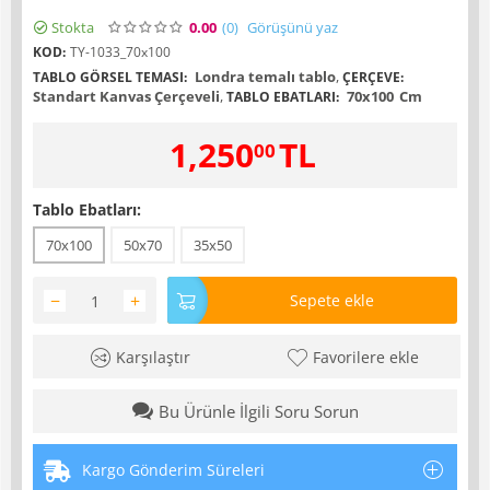
Stokta
0.00
(0
)
Görüşünü yaz
KOD:
TY-1033_70x100
Londra temalı tablo
,
TABLO GÖRSEL TEMASI:
ÇERÇEVE:
Standart Kanvas Çerçeveli
,
70x100
Cm
TABLO EBATLARI:
1,250
TL
00
Tablo Ebatları:
70x100
50x70
35x50
−
+
Sepete ekle
Karşılaştır
Favorilere ekle
Bu Ürünle İlgili Soru Sorun
Kargo Gönderim Süreleri