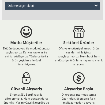
Ödeme seçenekleri
Mutlu Müşteriler
Sektörel Ürünler
Düğün davetiyesi ile mutluluğunuzu
Ofis ve endüstriyel amaçlı ürün
paylaşıyoruz. Kanvas tablolar ile
çeşitlerimi ile işinizi
evinizi süslüyoruz. Yüzlerce farklı
kolaylaştırıyoruz. Hem hobi, hem
ürün çeşidimiz ile özel
endüstriyel ürünlerle hayatınıza renk
hissettiriyoruz.
katıyoruz.
Güvenli Alışveriş
Alışverişe Başla
Sitemiz SSL Sertifikası ile
Dilerseniz internet sitemiz
şifrelenmiştir. Hem bundan daha
üzerinden, dilerseniz fiziki
önemlisi, Yarım yüzyıllık tecrübe ve
mağazamızdan alışveriş