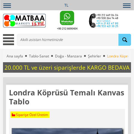
TL
+90 212 6690404
Ana sayfa
Tablo-Sanat
Doğa - Manzara
Şehirler
Londra Köprüsü
20.000 TL ve üzeri siparişlerde KARGO BEDAVA
Londra Köprüsü Temalı Kanvas
Tablo
Siparişe Özel Üretim