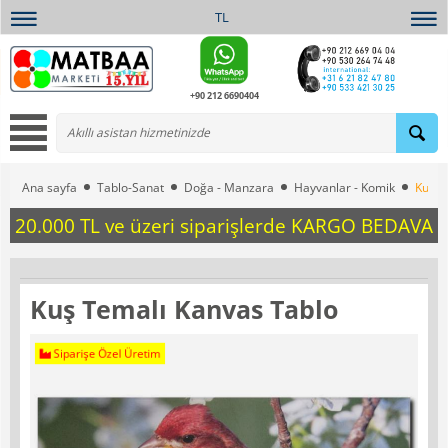
TL
+90 212 6690404
Ana sayfa
Tablo-Sanat
Doğa - Manzara
Hayvanlar - Komik
Kuş T
20.000 TL ve üzeri siparişlerde KARGO BEDAVA
Kuş Temalı Kanvas Tablo
Siparişe Özel Üretim