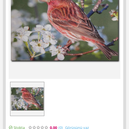
Stokta
0.00
(0
)
Görüşünü yaz