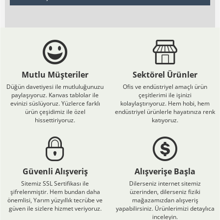
Mutlu Müşteriler
Sektörel Ürünler
Düğün davetiyesi ile mutluluğunuzu
Ofis ve endüstriyel amaçlı ürün
paylaşıyoruz. Kanvas tablolar ile
çeşitlerimi ile işinizi
evinizi süslüyoruz. Yüzlerce farklı
kolaylaştırıyoruz. Hem hobi, hem
ürün çeşidimiz ile özel
endüstriyel ürünlerle hayatınıza renk
hissettiriyoruz.
katıyoruz.
Güvenli Alışveriş
Alışverişe Başla
Sitemiz SSL Sertifikası ile
Dilerseniz internet sitemiz
şifrelenmiştir. Hem bundan daha
üzerinden, dilerseniz fiziki
önemlisi, Yarım yüzyıllık tecrübe ve
mağazamızdan alışveriş
güven ile sizlere hizmet veriyoruz.
yapabilirsiniz. Ürünlerimizi detaylıca
inceleyin.