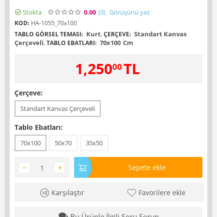
Stokta
0.00
(0
)
Görüşünü yaz
KOD:
HA-1055_70x100
Kurt
,
Standart Kanvas
TABLO GÖRSEL TEMASI:
ÇERÇEVE:
Çerçeveli
,
70x100
Cm
TABLO EBATLARI:
1,250
TL
00
Çerçeve:
Standart Kanvas Çerçeveli
Tablo Ebatları:
70x100
50x70
35x50
−
+
Sepete ekle
Karşılaştır
Favorilere ekle
Bu Ürünle İlgili Soru Sorun