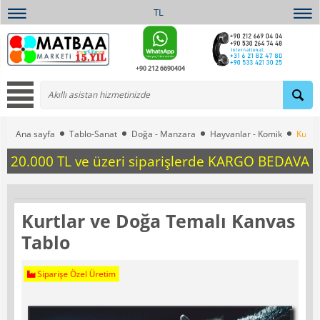
TL
+90 212 6690404
Ana sayfa
Tablo-Sanat
Doğa - Manzara
Hayvanlar - Komik
Kurtl
20.000 TL ve üzeri siparişlerde KARGO BEDAVA
Kurtlar ve Doğa Temalı Kanvas
Tablo
Siparişe Özel Üretim