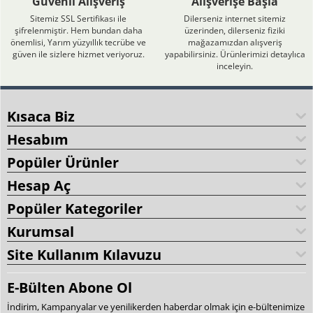
Güvenli Alışveriş
Alışverişe Başla
Sitemiz SSL Sertifikası ile
Dilerseniz internet sitemiz
şifrelenmiştir. Hem bundan daha
üzerinden, dilerseniz fiziki
önemlisi, Yarım yüzyıllık tecrübe ve
mağazamızdan alışveriş
güven ile sizlere hizmet veriyoruz.
yapabilirsiniz. Ürünlerimizi detaylıca
inceleyin.
Kısaca Biz
Hesabım
Popüler Ürünler
Hesap Aç
Popüler Kategoriler
Kurumsal
Site Kullanım Kılavuzu
E-Bülten Abone Ol
İndirim, Kampanyalar ve yenilikerden haberdar olmak için e-bültenimize