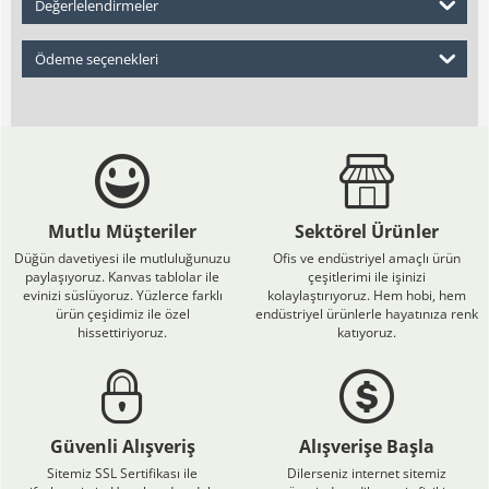
Değerlelendirmeler
Ödeme seçenekleri
Mutlu Müşteriler
Sektörel Ürünler
Düğün davetiyesi ile mutluluğunuzu
Ofis ve endüstriyel amaçlı ürün
paylaşıyoruz. Kanvas tablolar ile
çeşitlerimi ile işinizi
evinizi süslüyoruz. Yüzlerce farklı
kolaylaştırıyoruz. Hem hobi, hem
ürün çeşidimiz ile özel
endüstriyel ürünlerle hayatınıza renk
hissettiriyoruz.
katıyoruz.
Güvenli Alışveriş
Alışverişe Başla
Sitemiz SSL Sertifikası ile
Dilerseniz internet sitemiz