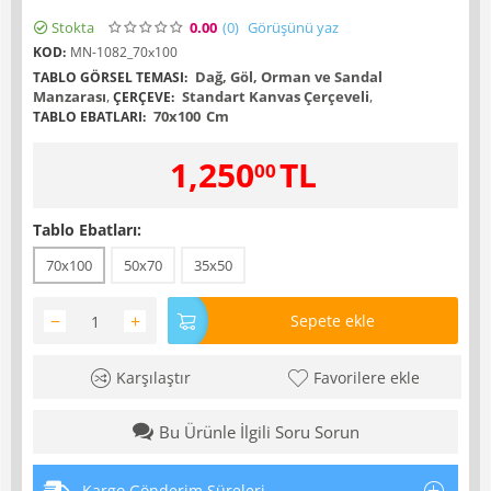
Stokta
0.00
(0
)
Görüşünü yaz
KOD:
MN-1082_70x100
Dağ, Göl, Orman ve Sandal
TABLO GÖRSEL TEMASI:
Manzarası
,
Standart Kanvas Çerçeveli
,
ÇERÇEVE:
70x100
Cm
TABLO EBATLARI:
1,250
TL
00
Tablo Ebatları:
70x100
50x70
35x50
−
+
Sepete ekle
Karşılaştır
Favorilere ekle
Bu Ürünle İlgili Soru Sorun
Kargo Gönderim Süreleri