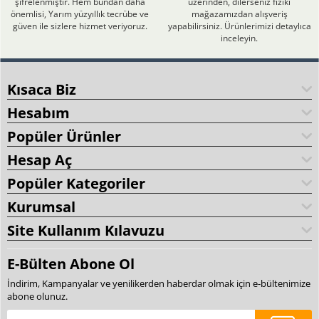
şifrelenmiştir. Hem bundan daha
üzerinden, dilerseniz fiziki
önemlisi, Yarım yüzyıllık tecrübe ve
mağazamızdan alışveriş
güven ile sizlere hizmet veriyoruz.
yapabilirsiniz. Ürünlerimizi detaylıca
inceleyin.
Kısaca Biz
Hesabım
Popüler Ürünler
Hesap Aç
Popüler Kategoriler
Kurumsal
Site Kullanım Kılavuzu
E-Bülten Abone Ol
İndirim, Kampanyalar ve yenilikerden haberdar olmak için e-bültenimize
abone olunuz.