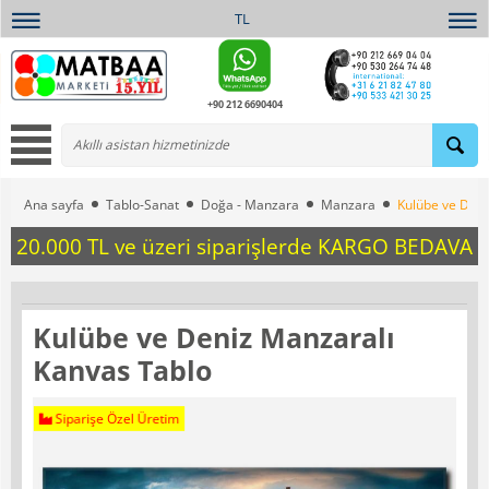
TL
+90 212 6690404
Ana sayfa
Tablo-Sanat
Doğa - Manzara
Manzara
Kulübe ve Deni
20.000 TL ve üzeri siparişlerde KARGO BEDAVA
Kulübe ve Deniz Manzaralı
Kanvas Tablo
Siparişe Özel Üretim