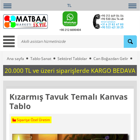
TL
+90 212 6690404
Ana sayfa
Tablo-Sanat
Sektörel Tablolar
Can Boğazdan Gelir
Kız
20.000 TL ve üzeri siparişlerde KARGO BEDAVA
Kızarmış Tavuk Temalı Kanvas
Tablo
Siparişe Özel Üretim