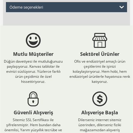
Ödeme seçenekleri
Mutlu Müşteriler
Sektörel Ürünler
Düğün davetiyesi ile mutluluğunuzu
Ofis ve endüstriyel amaçlı ürün
paylaşıyoruz. Kanvas tablolar ile
çeşitlerimi ile işinizi
evinizi süslüyoruz. Yüzlerce farklı
kolaylaştırıyoruz. Hem hobi, hem
ürün çeşidimiz ile özel
endüstriyel ürünlerle hayatınıza renk
hissettiriyoruz.
katıyoruz.
Güvenli Alışveriş
Alışverişe Başla
Sitemiz SSL Sertifikası ile
Dilerseniz internet sitemiz
şifrelenmiştir. Hem bundan daha
üzerinden, dilerseniz fiziki
önemlisi, Yarım yüzyıllık tecrübe ve
mağazamızdan alışveriş