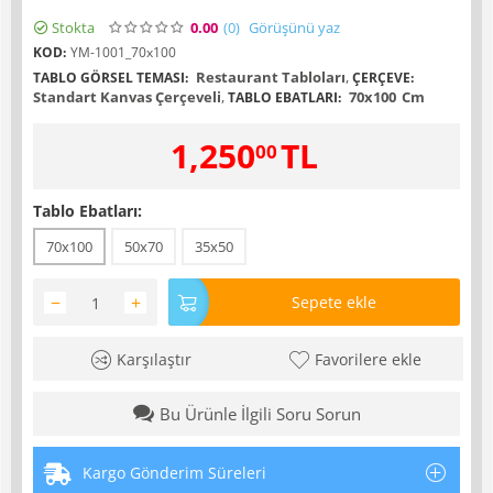
Stokta
0.00
(0
)
Görüşünü yaz
KOD:
YM-1001_70x100
Restaurant Tabloları
,
TABLO GÖRSEL TEMASI:
ÇERÇEVE:
Standart Kanvas Çerçeveli
,
70x100
Cm
TABLO EBATLARI:
1,250
TL
00
Tablo Ebatları:
70x100
50x70
35x50
−
+
Sepete ekle
Karşılaştır
Favorilere ekle
Bu Ürünle İlgili Soru Sorun
Kargo Gönderim Süreleri