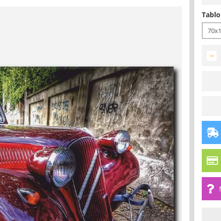
Tablo
70x
−