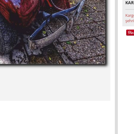
KAR
Karg
şehri