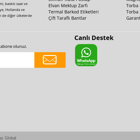
i, baskılı saat ve
Elvan Mektup Zarfı
Torba 
iye, Hollanda ve
Termal Barkod Etiketleri
Torba 
m de diğer ülkelerde
Çift Taraflı Bantlar
Garant
Canlı Destek
e abone olunuz.
as Global