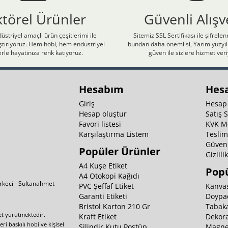
ktörel Ürünler
Güvenli Alışv
üstriyel amaçlı ürün çeşitlerimi ile
Sitemiz SSL Sertifikası ile şifrele
laştırıyoruz. Hem hobi, hem endüstriyel
bundan daha önemlisi, Yarım yüzyıll
rle hayatınıza renk katıyoruz.
güven ile sizlere hizmet ver
Hesabım
Hes
Giriş
Hesap
Hesap oluştur
Satış 
Favori listesi
KVK M
Karşılaştırma Listem
Teslim
Güvenl
Popüler Ürünler
Gizlili
A4 Kuşe Etiket
Popü
A4 Otokopi Kağıdı
irkeci - Sultanahmet
PVC Şeffaf Etiket
Kanvas
Garanti Etiketi
Doypa
Bristol Karton 210 Gr
Tabaka
yet yürütmektedir.
Kraft Etiket
Dekora
i baskılı hobi ve kişisel
Silindir Kutu Postüp
Magnet