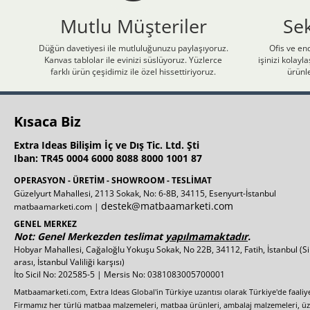
Mutlu Müşteriler
Se
Düğün davetiyesi ile mutluluğunuzu paylaşıyoruz.
Ofis ve end
Kanvas tablolar ile evinizi süslüyoruz. Yüzlerce
işinizi kolay
farklı ürün çeşidimiz ile özel hissettiriyoruz.
ürünle
Kısaca Biz
Extra Ideas Bilişim İç ve Dış Tic. Ltd. Şti
Iban: TR45 0004 6000 8088 8000 1001 87
OPERASYON - ÜRETİM - SHOWROOM - TESLİMAT
Güzelyurt Mahallesi, 2113 Sokak, No: 6-8B, 34115, Esenyurt-İstanbul
destek@matbaamarketi.com
matbaamarketi.com |
GENEL MERKEZ
Not: Genel Merkezden teslimat
yapılmamaktadır
.
Hobyar Mahallesi, Cağaloğlu Yokuşu Sokak, No 22B, 34112, Fatih, İstanbul
(S
arası, İstanbul Valiliği karşısı)
İto Sicil No: 202585-5 | Mersis No: 0381083005700001
Matbaamarketi.com, Extra Ideas Global'in Türkiye uzantısı olarak Türkiye'de faali
Firmamız her türlü matbaa malzemeleri, matbaa ürünleri, ambalaj malzemeleri, üzer