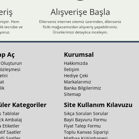
eriş
Alışverişe Başla
nmiştir. Hem
Dilerseniz internet sitemiz üzerinden, dilerseniz
ık tecrübe ve
fiziki mağazamızdan alışveriş yapabilirsiniz.
iyoruz.
Ürünlerimizi detaylıca inceleyin.
ap Aç
Kurumsal
 Oluşturun
Hakkımızda
Sözleşmesi
İletişim
etni
Hediye Çeki
at
Markalarımız
ik
Banka Bilgilerimiz
k
Sitemap
ler Kategoriler
Site Kullanım Kılavuzu
 Tablolar
Sıkça Sorulan Sorular
ck Ambalaj
Bayii Başvuru Formu
 Etiketler
Fiyat Talep Formu
tif Saatler
Toplu Kanvas Siparişi
li Saatler
Matbaa Kütüphanesi