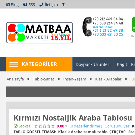
Blog
SSS
İletişim
TL
02
KATEGORILER
Doypack Ürünleri
Kağıt - K
Ana sayfa
Tablo-Sanat
İnsan-Yaşam
Klasik Arabalar
Kı
Kırmızı Nostaljik Araba Tablosu
Stokta
0.00
(0
değerlendirme
)
Görüşünü yaz
K
Klasik Araba temalı tablo
,
Sta
TABLO GÖRSEL TEMASI:
ÇERÇEVE: