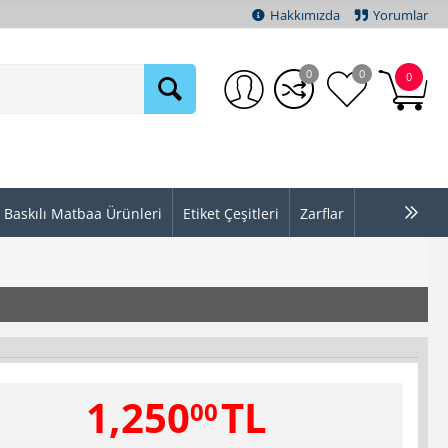
Hakkımızda
Yorumlar
0
0
0
Baskılı Matbaa Ürünleri
Etiket Çeşitleri
Zarflar
1,250
TL
00