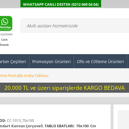
WHATSAPP CANLI DESTEK (0212 669 04 04)
126690404
Canlı
Destek
arton Çeşitleri
Promosyon Ürünleri
Ofis ve Ciltleme Ürünleri
rmızı Nostaljik Araba Tablosu
20.000 TL ve üzeri siparişlerde KARGO BEDAVA
OD:
CC-1013_70x100
ndart Kanvas Çerçeveli
,
70x100
Cm
TABLO EBATLARI: