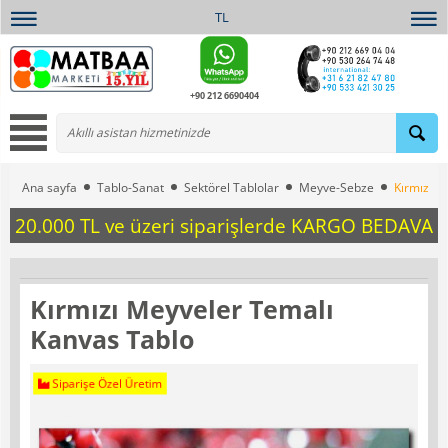
TL
+90 212 6690404
Ana sayfa
Tablo-Sanat
Sektörel Tablolar
Meyve-Sebze
Kırmızı M
20.000 TL ve üzeri siparişlerde KARGO BEDAVA
Kırmızı Meyveler Temalı
Kanvas Tablo
Siparişe Özel Üretim