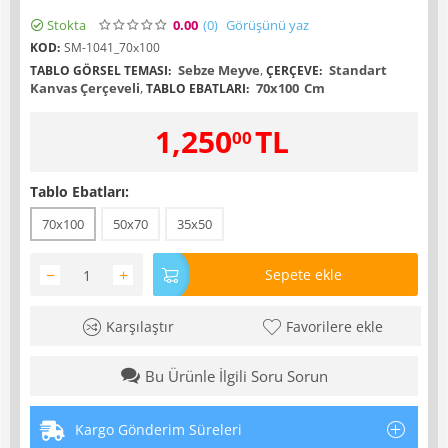
Stokta
0.00
(0
)
Görüşünü yaz
KOD:
SM-1041_70x100
Sebze Meyve
,
Standart
TABLO GÖRSEL TEMASI:
ÇERÇEVE:
Kanvas Çerçeveli
,
70x100
Cm
TABLO EBATLARI:
1,250
TL
00
Tablo Ebatları:
70x100
50x70
35x50
−
+
Sepete ekle
Karşılaştır
Favorilere ekle
Bu Ürünle İlgili Soru Sorun
Kargo Gönderim Süreleri