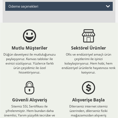
Ödeme seçenekleri
Mutlu Müşteriler
Sektörel Ürünler
Düğün davetiyesi ile mutluluğunuzu
Ofis ve endüstriyel amaçlı ürün
paylaşıyoruz. Kanvas tablolar ile
çeşitlerimi ile işinizi
evinizi süslüyoruz. Yüzlerce farklı
kolaylaştırıyoruz. Hem hobi, hem
ürün çeşidimiz ile özel
endüstriyel ürünlerle hayatınıza renk
hissettiriyoruz.
katıyoruz.
Güvenli Alışveriş
Alışverişe Başla
Sitemiz SSL Sertifikası ile
Dilerseniz internet sitemiz
şifrelenmiştir. Hem bundan daha
üzerinden, dilerseniz fiziki
önemlisi, Yarım yüzyıllık tecrübe ve
mağazamızdan alışveriş