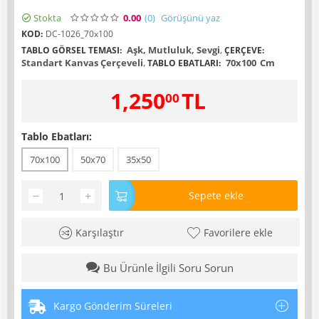
Stokta
0.00
(0
)
Görüşünü yaz
KOD:
DC-1026_70x100
Aşk, Mutluluk, Sevgi
,
TABLO GÖRSEL TEMASI:
ÇERÇEVE:
Standart Kanvas Çerçeveli
,
70x100
Cm
TABLO EBATLARI:
1,250
TL
00
Tablo Ebatları:
70x100
50x70
35x50
−
+
Sepete ekle
Karşılaştır
Favorilere ekle
Bu Ürünle İlgili Soru Sorun
Kargo Gönderim Süreleri