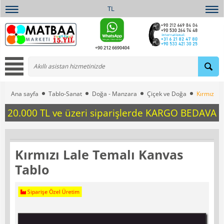
TL
+90 212 6690404
Ana sayfa
Tablo-Sanat
Doğa - Manzara
Çiçek ve Doğa
Kırmızı L
20.000 TL ve üzeri siparişlerde KARGO BEDAVA
Kırmızı Lale Temalı Kanvas
Tablo
Siparişe Özel Üretim