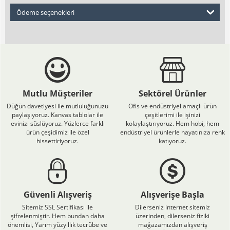
Ödeme seçenekleri
Mutlu Müşteriler
Sektörel Ürünler
Düğün davetiyesi ile mutluluğunuzu
Ofis ve endüstriyel amaçlı ürün
paylaşıyoruz. Kanvas tablolar ile
çeşitlerimi ile işinizi
evinizi süslüyoruz. Yüzlerce farklı
kolaylaştırıyoruz. Hem hobi, hem
ürün çeşidimiz ile özel
endüstriyel ürünlerle hayatınıza renk
hissettiriyoruz.
katıyoruz.
Güvenli Alışveriş
Alışverişe Başla
Sitemiz SSL Sertifikası ile
Dilerseniz internet sitemiz
şifrelenmiştir. Hem bundan daha
üzerinden, dilerseniz fiziki
önemlisi, Yarım yüzyıllık tecrübe ve
mağazamızdan alışveriş