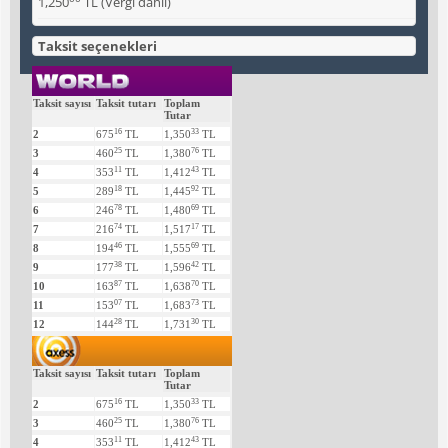
1,250
TL
(Vergi dahil)
Taksit seçenekleri
Taksit sayısı
Taksit tutarı
Toplam
Tutar
16
33
2
675
TL
1,350
TL
25
76
3
460
TL
1,380
TL
11
43
4
353
TL
1,412
TL
18
92
5
289
TL
1,445
TL
78
69
6
246
TL
1,480
TL
74
17
7
216
TL
1,517
TL
46
69
8
194
TL
1,555
TL
38
42
9
177
TL
1,596
TL
87
70
10
163
TL
1,638
TL
07
73
11
153
TL
1,683
TL
28
30
12
144
TL
1,731
TL
Taksit sayısı
Taksit tutarı
Toplam
Tutar
16
33
2
675
TL
1,350
TL
25
76
3
460
TL
1,380
TL
11
43
4
353
TL
1,412
TL