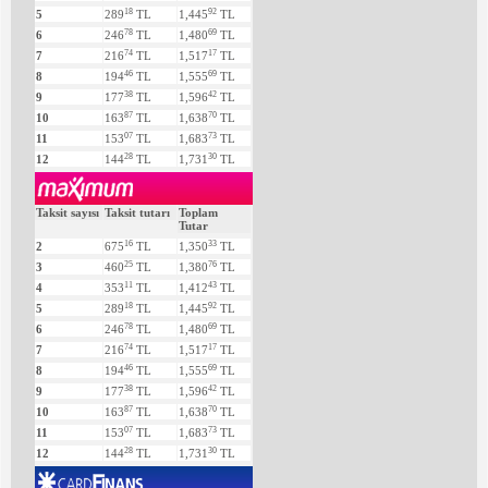
18
92
5
289
TL
1,445
TL
78
69
6
246
TL
1,480
TL
74
17
7
216
TL
1,517
TL
46
69
8
194
TL
1,555
TL
38
42
9
177
TL
1,596
TL
87
70
10
163
TL
1,638
TL
07
73
11
153
TL
1,683
TL
28
30
12
144
TL
1,731
TL
Taksit sayısı
Taksit tutarı
Toplam
Tutar
16
33
2
675
TL
1,350
TL
25
76
3
460
TL
1,380
TL
11
43
4
353
TL
1,412
TL
18
92
5
289
TL
1,445
TL
78
69
6
246
TL
1,480
TL
74
17
7
216
TL
1,517
TL
46
69
8
194
TL
1,555
TL
38
42
9
177
TL
1,596
TL
87
70
10
163
TL
1,638
TL
07
73
11
153
TL
1,683
TL
28
30
12
144
TL
1,731
TL