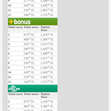
38
42
9
177
TL
1,596
TL
87
70
10
163
TL
1,638
TL
07
73
11
153
TL
1,683
TL
28
30
12
144
TL
1,731
TL
Taksit sayısı
Taksit tutarı
Toplam
Tutar
16
33
2
675
TL
1,350
TL
25
76
3
460
TL
1,380
TL
11
43
4
353
TL
1,412
TL
18
92
5
289
TL
1,445
TL
78
69
6
246
TL
1,480
TL
74
17
7
216
TL
1,517
TL
46
69
8
194
TL
1,555
TL
38
42
9
177
TL
1,596
TL
87
70
10
163
TL
1,638
TL
07
73
11
153
TL
1,683
TL
28
30
12
144
TL
1,731
TL
Taksit sayısı
Taksit tutarı
Toplam
Tutar
16
33
2
675
TL
1,350
TL
25
76
3
460
TL
1,380
TL
11
43