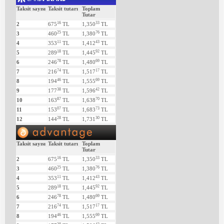
Taksit sayısı
Taksit tutarı
Toplam
Tutar
16
33
2
675
TL
1,350
TL
25
76
3
460
TL
1,380
TL
11
43
4
353
TL
1,412
TL
18
92
5
289
TL
1,445
TL
78
69
6
246
TL
1,480
TL
74
17
7
216
TL
1,517
TL
46
69
8
194
TL
1,555
TL
38
42
9
177
TL
1,596
TL
87
70
10
163
TL
1,638
TL
07
73
11
153
TL
1,683
TL
28
30
12
144
TL
1,731
TL
Taksit sayısı
Taksit tutarı
Toplam
Tutar
16
33
2
675
TL
1,350
TL
25
76
3
460
TL
1,380
TL
11
43
4
353
TL
1,412
TL
18
92
5
289
TL
1,445
TL
78
69
6
246
TL
1,480
TL
74
17
7
216
TL
1,517
TL
46
69
8
194
TL
1,555
TL