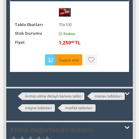
Tablo Ebatları
70x100
Stok Durumu
Stokta
Fiyat
1,250
TL
00
Sepete ekle
kırmızı elma detaylı kanvas tablo
manav tabloları
meyve tabloları
mutfak tabloları
Yıldız değerlendirmeleri: