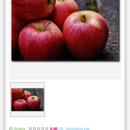
Stokta
0.00
(0
)
Görüşünü yaz