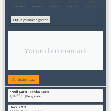
5 yıldız
4 yıldız
3 yıldız
2 yıldız
1 yıldız
(0
)
(0
)
(0
)
(0
)
(0
)
Bütün yorumları göster
Yorum bulunamadı
Görüşünü yaz
Kredi Kartı - Banka Kartı
00
1,310
TL
(Vergi dahil)
Havale/Eft
00