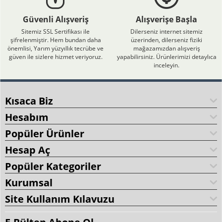
Güvenli Alışveriş
Alışverişe Başla
Sitemiz SSL Sertifikası ile
Dilerseniz internet sitemiz
şifrelenmiştir. Hem bundan daha
üzerinden, dilerseniz fiziki
önemlisi, Yarım yüzyıllık tecrübe ve
mağazamızdan alışveriş
güven ile sizlere hizmet veriyoruz.
yapabilirsiniz. Ürünlerimizi detaylıca
inceleyin.
Kısaca Biz
Hesabım
Popüler Ürünler
Hesap Aç
Popüler Kategoriler
Kurumsal
Site Kullanım Kılavuzu