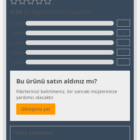
0.00
(0 değerlendirme toplam)
0
5 yıldız
0
4 yıldız
0
3 yıldız
0
2 yıldız
0
1 yıldız
Bu ürünü satın aldınız mı?
Fikirlerinizi belirtmeniz, bir sonraki müşterimize
yardımcı olacaktır.
Görüşünü yaz
Yıldız dereceleri: