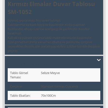
Kırmızı Elmalar Duvar Tablosu
SM-1052
Solmaz, yıpranmaz, toz ve kir tutmaz.
Tablolarımız su bazlı boya ile basılmıştır. Koku yapmaz.
Fırınlanmış ahşap üzerine özel gergi ile gerilmiştir. Kendini
bırakmaz.
Kaliteli ve yüksek çözünürlüklü makinelerimizde basılmıştır.
Özel görsel tercihiniz varsa her ebatta ve şekillerde, çerçeve
seçenekleri ile sizin için üretim yapabiliriz. Lütfen bizimle iletişime
geçiniz.
Kanvas Tablo Özellikleri
Tablo Görsel
Sebze Meyve
Teması:
Çerçeve:
Standart Kanvas Çerçeveli
Tablo Ebatları:
70x100
Cm