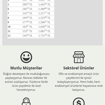
4
353
TL
1,412
TL
18
92
5
289
TL
1,445
TL
78
69
6
246
TL
1,480
TL
74
17
7
216
TL
1,517
TL
46
69
8
194
TL
1,555
TL
38
42
9
177
TL
1,596
TL
87
70
10
163
TL
1,638
TL
07
73
11
153
TL
1,683
TL
28
30
12
144
TL
1,731
TL
Mutlu Müşteriler
Sektörel Ürünler
Düğün davetiyesi ile mutluluğunuzu
Ofis ve endüstriyel amaçlı ürün
paylaşıyoruz. Kanvas tablolar ile
çeşitlerimi ile işinizi
evinizi süslüyoruz. Yüzlerce farklı
kolaylaştırıyoruz. Hem hobi, hem
ürün çeşidimiz ile özel
endüstriyel ürünlerle hayatınıza renk
hissettiriyoruz.
katıyoruz.