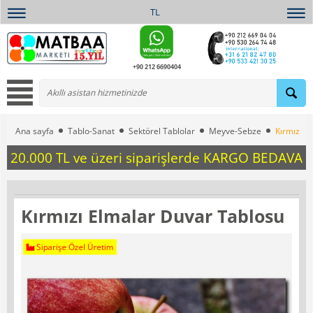
TL
+90 212 6690404
Ana sayfa
Tablo-Sanat
Sektörel Tablolar
Meyve-Sebze
Kırmızı E
20.000 TL ve üzeri siparişlerde KARGO BEDAVA
Kırmızı Elmalar Duvar Tablosu
Siparişe Özel Üretim