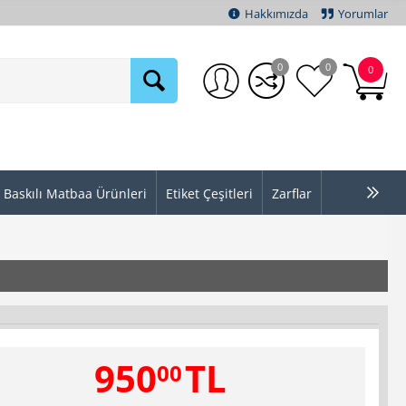
Hakkımızda
Yorumlar
0
0
0
Baskılı Matbaa Ürünleri
Etiket Çeşitleri
Zarflar
950
TL
00