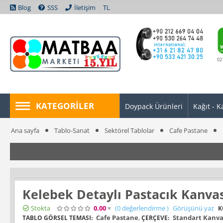
Blog
SSS
İletişim
TL
02
KATEGORILER
Doypack Ürünleri
Kağıt - K
Ana sayfa
Tablo-Sanat
Sektörel Tablolar
Cafe Pastane
Kelebek Detaylı Pastacık Kanva
Stokta
0.00
(0
değerlendirme
)
Görüşünü yaz
K
Cafe Pastane
,
Standart Kanva
TABLO GÖRSEL TEMASI:
ÇERÇEVE: