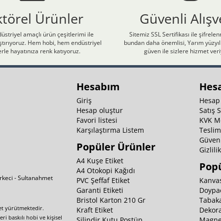
ktörel Ürünler
Güvenli Alışv
üstriyel amaçlı ürün çeşitlerimi ile
Sitemiz SSL Sertifikası ile şifrele
laştırıyoruz. Hem hobi, hem endüstriyel
bundan daha önemlisi, Yarım yüzyıll
rle hayatınıza renk katıyoruz.
güven ile sizlere hizmet ver
Hesabım
Hes
Giriş
Hesap
Hesap oluştur
Satış 
Favori listesi
KVK M
Karşılaştırma Listem
Teslim
Güvenl
Popüler Ürünler
Gizlili
A4 Kuşe Etiket
Popü
A4 Otokopi Kağıdı
irkeci - Sultanahmet
PVC Şeffaf Etiket
Kanvas
Garanti Etiketi
Doypa
Bristol Karton 210 Gr
Tabaka
yet yürütmektedir.
Kraft Etiket
Dekora
i baskılı hobi ve kişisel
Silindir Kutu Postüp
Magnet