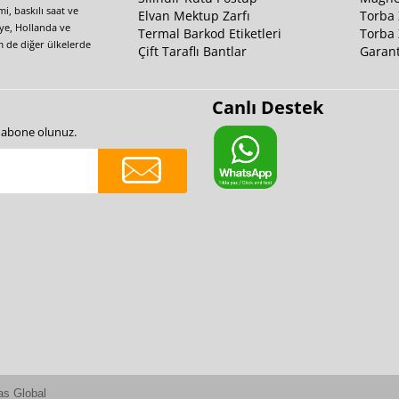
i, baskılı saat ve
Elvan Mektup Zarfı
Torba 
iye, Hollanda ve
Termal Barkod Etiketleri
Torba 
m de diğer ülkelerde
Çift Taraflı Bantlar
Garant
Canlı Destek
e abone olunuz.
as Global