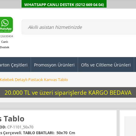
WHATSAPP CANLI DESTEK (0212 669 04 04)
126690404
Canlı
Destek
arton Çeşitleri
Promosyon Ürünleri
Ofis ve Ciltleme Ürünleri
Kelebek Detaylı Pastacık Kanvas Tablo
20.000 TL ve üzeri siparişlerde KARGO BEDAVA
s Tablo
OD:
CP-1101_50x70
s Çerçeveli
,
50x70
Cm
TABLO EBATLARI: