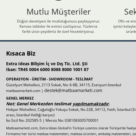
Mutlu Müşteriler
Se
Düğün davetiyesi ile mutluluğunuzu paylaşıyoruz.
Ofis ve end
Kanvas tablolar ile evinizi süslüyoruz. Yüzlerce
işinizi kolay
farklı ürün çeşidimiz ile özel hissettiriyoruz.
ürünle
Kısaca Biz
Extra Ideas Bilişim İç ve Dış Tic. Ltd. Şti
Iban: TR45 0004 6000 8088 8000 1001 87
OPERASYON - ÜRETİM - SHOWROOM - TESLİMAT
Güzelyurt Mahallesi, 2113 Sokak, No: 6-8B, 34115, Esenyurt-İstanbul
destek@matbaamarketi.com
matbaamarketi.com |
GENEL MERKEZ
Not: Genel Merkezden teslimat
yapılmamaktadır
.
Hobyar Mahallesi, Cağaloğlu Yokuşu Sokak, No 22B, 34112, Fatih, İstanbul
(S
arası, İstanbul Valiliği karşısı)
İto Sicil No: 202585-5 | Mersis No: 0381083005700001
Matbaamarketi.com, Extra Ideas Global'in Türkiye uzantısı olarak Türkiye'de faali
Firmamız her türlü matbaa malzemeleri, matbaa ürünleri, ambalaj malzemeleri, üzer