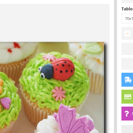
Tablo
70x
−