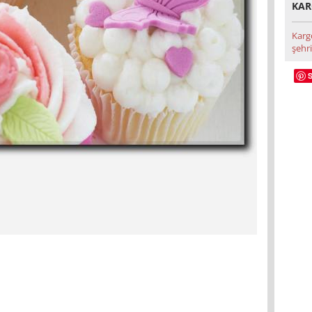
KAR
Karg
şehri