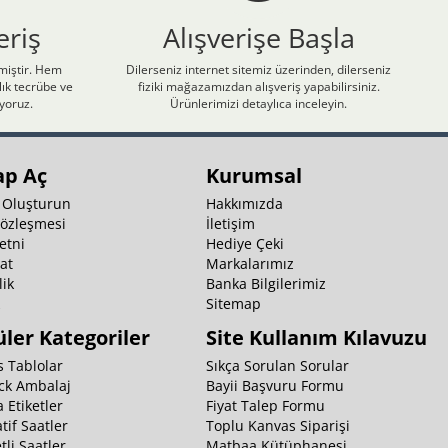
eriş
Alışverişe Başla
nmiştir. Hem
Dilerseniz internet sitemiz üzerinden, dilerseniz
ık tecrübe ve
fiziki mağazamızdan alışveriş yapabilirsiniz.
iyoruz.
Ürünlerimizi detaylıca inceleyin.
ap Aç
Kurumsal
 Oluşturun
Hakkımızda
Sözleşmesi
İletişim
etni
Hediye Çeki
at
Markalarımız
ik
Banka Bilgilerimiz
k
Sitemap
ler Kategoriler
Site Kullanım Kılavuzu
 Tablolar
Sıkça Sorulan Sorular
ck Ambalaj
Bayii Başvuru Formu
 Etiketler
Fiyat Talep Formu
tif Saatler
Toplu Kanvas Siparişi
li Saatler
Matbaa Kütüphanesi